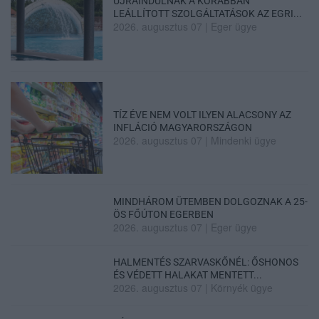
ÚJRAINDULNAK A KORÁBBAN
LEÁLLÍTOTT SZOLGÁLTATÁSOK AZ EGRI...
2026. augusztus 07
|
Eger ügye
TÍZ ÉVE NEM VOLT ILYEN ALACSONY AZ
INFLÁCIÓ MAGYARORSZÁGON
2026. augusztus 07
|
Mindenki ügye
MINDHÁROM ÜTEMBEN DOLGOZNAK A 25-
ÖS FŐÚTON EGERBEN
2026. augusztus 07
|
Eger ügye
HALMENTÉS SZARVASKŐNÉL: ŐSHONOS
ÉS VÉDETT HALAKAT MENTETT...
2026. augusztus 07
|
Környék ügye