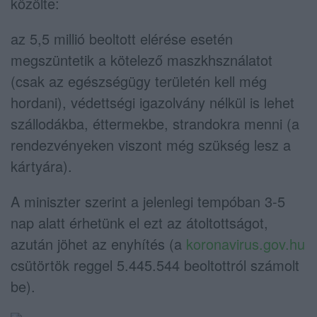
közölte:
az 5,5 millió beoltott elérése esetén
megszüntetik a kötelező maszkhsználatot
(csak az egészségügy területén kell még
hordani), védettségi igazolvány nélkül is lehet
szállodákba, éttermekbe, strandokra menni (a
rendezvényeken viszont még szükség lesz a
kártyára).
A miniszter szerint a jelenlegi tempóban 3-5
nap alatt érhetünk el ezt az átoltottságot,
azután jöhet az enyhítés (a
koronavirus.gov.hu
csütörtök reggel 5.445.544 beoltottról számolt
be).