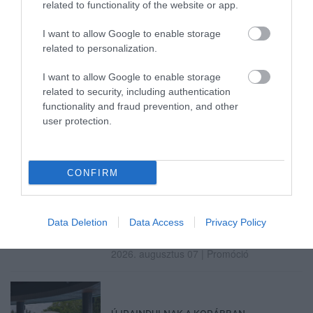
related to functionality of the website or app.
I want to allow Google to enable storage
related to personalization.
TATA ELBŰVÖLŐ LÁTVÁNYOSSÁGAI,
AMIKÉRT ÉRDEMES MEGNÉZNI
I want to allow Google to enable storage
2026. augusztus 08
|
Promóció
related to security, including authentication
functionality and fraud prevention, and other
user protection.
TÖBB MINT EGY HÓNAP IS LEHET, MIRE
TELJESEN ÚJRAINDUL A P...
2026. augusztus 07
|
Mindenki ügye
CONFIRM
Data Deletion
Data Access
Privacy Policy
TANULJ NÉMETÜL OTTHONRÓL: A
DIGITÁLIS TANULÁS ELŐNYEI
2026. augusztus 07
|
Promóció