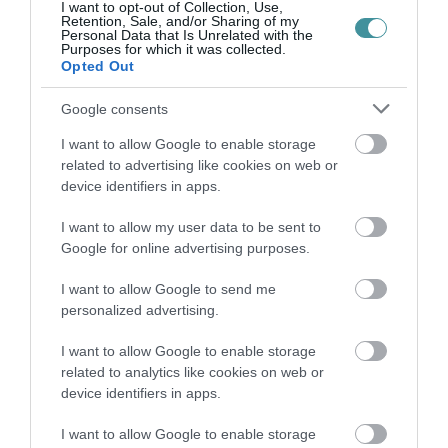
I want to opt-out of Collection, Use,
Retention, Sale, and/or Sharing of my
Personal Data that Is Unrelated with the
A GYAKORNOKI MUNKA: LEHETŐSÉGEK ÉS
Purposes for which it was collected.
KIHÍVÁSOK A KARRIER KE...
Opted Out
2026. augusztus 09
|
Promóció
Google consents
I want to allow Google to enable storage
35 PERCES TANÓRÁK ÉS KEVESEBB HÁZI
related to advertising like cookies on web or
FELADAT JÖHET AZ ALSÓ ...
device identifiers in apps.
2026. augusztus 08
|
Mindenki ügye
I want to allow my user data to be sent to
Google for online advertising purposes.
BAKA ANDRÁST JELÖLI KÖZTÁRSASÁGI
I want to allow Google to send me
ELNÖKNEK A TISZA
personalized advertising.
2026. augusztus 08
|
Mindenki ügye
I want to allow Google to enable storage
related to analytics like cookies on web or
device identifiers in apps.
ÚJ MAGYAR KÜLÜGYI STRATÉGIA KÉSZÜL,
TELJES SZAKÍTÁS JÖN A...
I want to allow Google to enable storage
2026. augusztus 08
|
Mindenki ügye