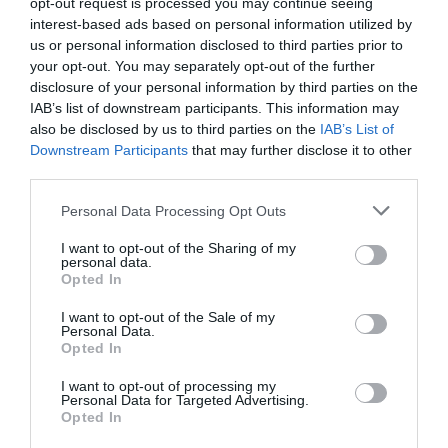
opt-out request is processed you may continue seeing
végére fog termelni, és várhatóan képes lesz
interest-based ads based on personal information utilized by
saját fejlesztésű vakcina gyártására és
us or personal information disclosed to third parties prior to
bérgyártásra is.
your opt-out. You may separately opt-out of the further
disclosure of your personal information by third parties on the
IAB’s list of downstream participants. This information may
also be disclosed by us to third parties on the
IAB’s List of
Downstream Participants
that may further disclose it to other
third parties.
Ne maradjon le a legfrissebb hírekről, kövessen
bennünket az EGRI ÜGYEK Google Hírek oldalán!
Please note that this website/app uses one or more Google
Personal Data Processing Opt Outs
services and may gather and store information including but
not limited to your visit or usage behaviour. You may click to
I want to opt-out of the Sharing of my
personal data.
grant or deny consent to Google and its third-party tags to
VISSZA A FŐOLDALRA
Opted In
use your data for below specified purposes in below Google
consent section.
I want to opt-out of the Sale of my
Personal Data.
Opted In
I want to opt-out of processing my
Personal Data for Targeted Advertising.
Opted In
Legfrissebb híreink