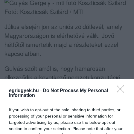
Fotó: Koszticsák Szilárd / MTI
Július elsején jön az uniós zöldútlevél, amely
Magyarországon is elérhetővé válik. Jövő
hétfőtől ismertetik majd a részleteket ezzel
kapcsolatban.
Gulyás szólt arról is, hogy hamarosan
elkezdődik a következő nemzeti konzultáció,
ez már az újraindításról fog szólni, és
egriugyek.hu -
Do Not Process My Personal
várhatóan a melegellenes pedofiltörvényre is
Information
rá fognak kérdezni benne.
If you wish to opt-out of the sale, sharing to third parties, or
processing of your personal or sensitive information for
Elhangzott továbbá, hogy a magyar
targeted advertising by us, please use the below opt-out
vakcinagyár a miniszter szerint a gyár 2022
section to confirm your selection. Please note that after your