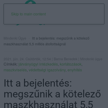
Skip to main content
Mindenki Ügye
Itt a bejelentés: megszűnik a kötelező
maszkhasználat 5,5 milliós átoltottságnál
2021. jún. 24. Csütörtök, 12:54 | Barna Benedek | Mindenki ügye
Címkék:
járványügyi intézkedés
,
korlátozások
,
maszkviselés
,
védettségi igazolvány
,
enyhítés
Itt a bejelentés:
megszűnik a kötelező
maszkhasználat 5,5