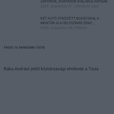
ZÁPOROK, ZIVATAROK KIALAKULHATNAK
2026. augusztus 07
|
Mindenki ügye
KÉT AUTÓ ÜTKÖZÖTT BOGÁCSON, A
MENTŐK IS A HELYSZÍNRE ÉRKE...
2026. augusztus 06
|
Riasztó
FRISS 10 MINDENKI ÜGYE
Baka Andrást jelöli köztársasági elnöknek a Tisza