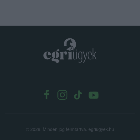
.
©
2026.
Minden jog fenntartva. egriugyek.hu