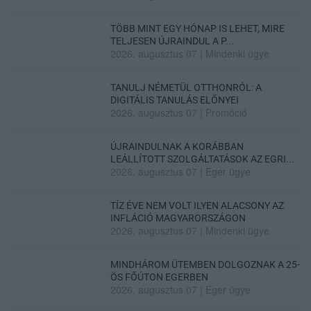
TÖBB MINT EGY HÓNAP IS LEHET, MIRE
TELJESEN ÚJRAINDUL A P...
2026. augusztus 07
|
Mindenki ügye
TANULJ NÉMETÜL OTTHONRÓL: A
DIGITÁLIS TANULÁS ELŐNYEI
2026. augusztus 07
|
Promóció
ÚJRAINDULNAK A KORÁBBAN
LEÁLLÍTOTT SZOLGÁLTATÁSOK AZ EGRI...
2026. augusztus 07
|
Eger ügye
TÍZ ÉVE NEM VOLT ILYEN ALACSONY AZ
INFLÁCIÓ MAGYARORSZÁGON
2026. augusztus 07
|
Mindenki ügye
MINDHÁROM ÜTEMBEN DOLGOZNAK A 25-
ÖS FŐÚTON EGERBEN
2026. augusztus 07
|
Eger ügye