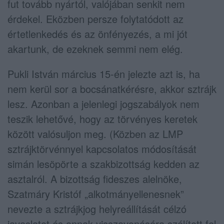
fut tovább nyártól, valójában senkit nem
érdekel. Eközben persze folytatódott az
értetlenkedés és az önfényezés, a mi jót
akartunk, de ezeknek semmi nem elég.
Pukli István március 15-én jelezte azt is, ha
nem kerül sor a bocsánatkérésre, akkor sztrájk
lesz. Azonban a jelenlegi jogszabályok nem
teszik lehetővé, hogy az törvényes keretek
között valósuljon meg. (Közben az LMP
sztrájktörvénnyel kapcsolatos módosítását
simán lesöpörte a szakbizottság kedden az
asztalról. A bizottság fideszes alelnöke,
Szatmáry Kristóf „alkotmányellenesnek”
nevezte a sztrájkjog helyreállítását célzó
javaslatot és annak visszavonására szólított fel