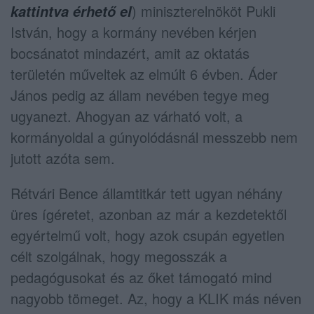
) miniszterelnököt Pukli
kattintva érhető el
István, hogy a kormány nevében kérjen
bocsánatot mindazért, amit az oktatás
területén műveltek az elmúlt 6 évben. Áder
János pedig az állam nevében tegye meg
ugyanezt. Ahogyan az várható volt, a
kormányoldal a gúnyolódásnál messzebb nem
jutott azóta sem.
Rétvári Bence államtitkár tett ugyan néhány
üres ígéretet, azonban az már a kezdetektől
egyértelmű volt, hogy azok csupán egyetlen
célt szolgálnak, hogy megosszák a
pedagógusokat és az őket támogató mind
nagyobb tömeget. Az, hogy a KLIK más néven