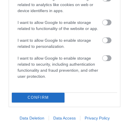
related to analytics like cookies on web or
device identifiers in apps.
35 PERCES TANÓRÁK ÉS KEVESEBB HÁZI
FELADAT JÖHET AZ ALSÓ ...
2026. augusztus 08
|
Mindenki ügye
I want to allow Google to enable storage
related to functionality of the website or app.
I want to allow Google to enable storage
related to personalization.
BAKA ANDRÁST JELÖLI KÖZTÁRSASÁGI
I want to allow Google to enable storage
ELNÖKNEK A TISZA
related to security, including authentication
2026. augusztus 08
|
Mindenki ügye
functionality and fraud prevention, and other
user protection.
ÚJ MAGYAR KÜLÜGYI STRATÉGIA KÉSZÜL,
TELJES SZAKÍTÁS JÖN A...
CONFIRM
2026. augusztus 08
|
Mindenki ügye
TATA ELBŰVÖLŐ LÁTVÁNYOSSÁGAI,
Data Deletion
Data Access
Privacy Policy
AMIKÉRT ÉRDEMES MEGNÉZNI
2026. augusztus 08
|
Promóció