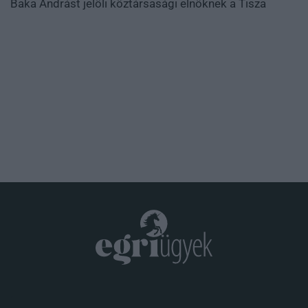
Baka Andrást jelöli köztársasági elnöknek a Tisza
.