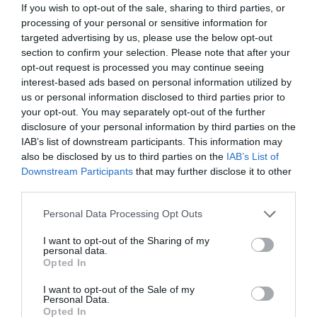
If you wish to opt-out of the sale, sharing to third parties, or
az Intő a kormánynak nevet kapta és a hozzá
processing of your personal or sensitive information for
készített esemény
érhető el a
ide kattintva
targeted advertising by us, please use the below opt-out
section to confirm your selection. Please note that after your
facebookon.
opt-out request is processed you may continue seeing
interest-based ads based on personal information utilized by
Március 30-a reggel 8 és 9 óra közötti időre
us or personal information disclosed to third parties prior to
your opt-out. You may separately opt-out of the further
polgári engedetlenségi akciót hirdetünk.
disclosure of your personal information by third parties on the
IAB’s list of downstream participants. This information may
Emellett pedig arra kérjük az ország velünk
also be disclosed by us to third parties on the
IAB’s List of
egyetértő, velünk szolidáris állampolgárait,
Downstream Participants
that may further disclose it to other
third parties.
hogy a saját eszközeikkel fejezzék ki
Please note that this website/app uses one or more Google
támogatásukat.
Personal Data Processing Opt Outs
services and may gather and store information including but
not limited to your visit or usage behaviour. You may click to
I want to opt-out of the Sharing of my
personal data.
A pedagógusok emellett fontosnak tartják
grant or deny consent to Google and its third-party tags to
Opted In
use your data for below specified purposes in below Google
leszögezni, hogy a gyerekek nem lesznek
consent section.
I want to opt-out of the Sale of my
elhanyagolva, természetesen nem maradnak
Personal Data.
Opted In