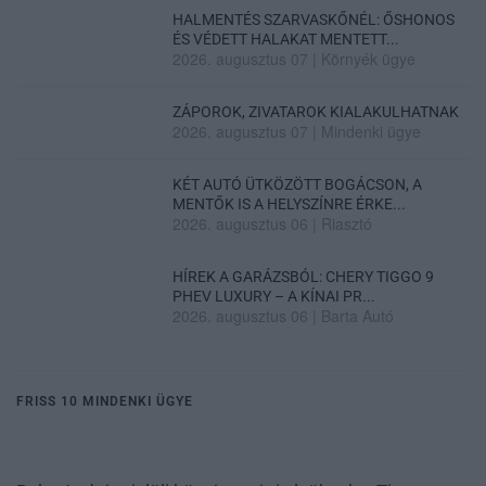
HALMENTÉS SZARVASKŐNÉL: ŐSHONOS
ÉS VÉDETT HALAKAT MENTETT...
2026. augusztus 07
|
Környék ügye
ZÁPOROK, ZIVATAROK KIALAKULHATNAK
2026. augusztus 07
|
Mindenki ügye
KÉT AUTÓ ÜTKÖZÖTT BOGÁCSON, A
MENTŐK IS A HELYSZÍNRE ÉRKE...
2026. augusztus 06
|
Riasztó
HÍREK A GARÁZSBÓL: CHERY TIGGO 9
PHEV LUXURY – A KÍNAI PR...
2026. augusztus 06
|
Barta Autó
FRISS 10 MINDENKI ÜGYE