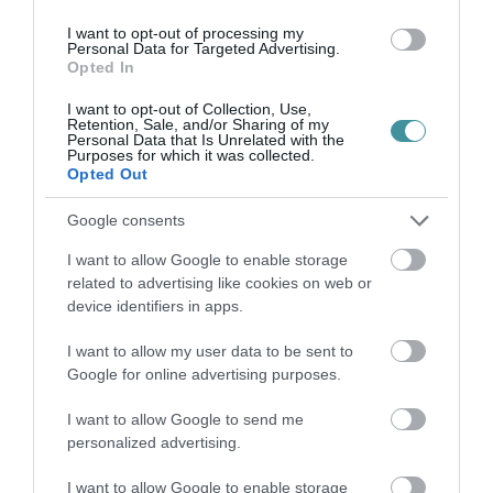
felügyelet nélkül.
I want to opt-out of processing my
Personal Data for Targeted Advertising.
Opted In
I want to opt-out of Collection, Use,
Retention, Sale, and/or Sharing of my
Personal Data that Is Unrelated with the
Ne maradjon le a legfrissebb hírekről, kövessen
Purposes for which it was collected.
Opted Out
bennünket az EGRI ÜGYEK Google Hírek oldalán!
Google consents
VISSZA A FŐOLDALRA
I want to allow Google to enable storage
related to advertising like cookies on web or
device identifiers in apps.
I want to allow my user data to be sent to
Google for online advertising purposes.
I want to allow Google to send me
Legfrissebb híreink
personalized advertising.
I want to allow Google to enable storage