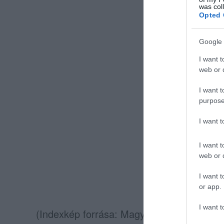
was col
Opted 
Google 
I want t
web or d
I want t
purpose
I want 
I want t
web or d
I want t
or app.
I want t
(Indexkép forrása: Magyar Honvédség / F