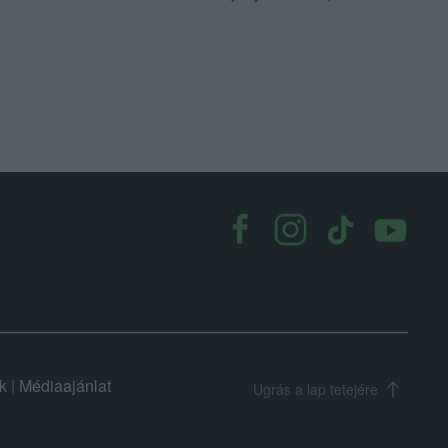
k
|
Médiaajánlat
Ugrás a lap tetejére