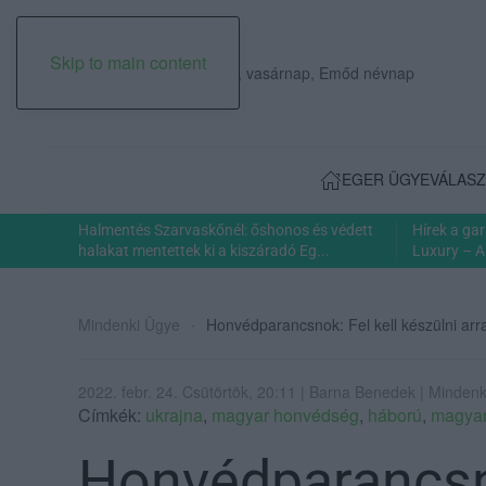
Skip to main content
2026. augusztus 09., vasárnap, Emőd névnap
EGER ÜGYE
VÁLASZ
Halmentés Szarvaskőnél: őshonos és védett
Hírek a ga
halakat mentettek ki a kiszáradó Eg...
Luxury – A
Mindenki Ügye
Honvédparancsnok: Fel kell készülni arr
2022. febr. 24. Csütörtök, 20:11 | Barna Benedek | Minden
Címkék:
ukrajna
,
magyar honvédség
,
háború
,
magyar
Honvédparancsno