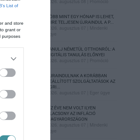
2026. augusztus 08
|
Promóció
B’s List of
TÖBB MINT EGY HÓNAP IS LEHET,
MIRE TELJESEN ÚJRAINDUL A P...
er and store
2026. augusztus 07
|
Mindenki
to grant or
ügye
ed purposes
TANULJ NÉMETÜL OTTHONRÓL: A
DIGITÁLIS TANULÁS ELŐNYEI
2026. augusztus 07
|
Promóció
ÚJRAINDULNAK A KORÁBBAN
LEÁLLÍTOTT SZOLGÁLTATÁSOK AZ
EGRI...
2026. augusztus 07
|
Eger ügye
TÍZ ÉVE NEM VOLT ILYEN
ALACSONY AZ INFLÁCIÓ
MAGYARORSZÁGON
2026. augusztus 07
|
Mindenki
ügye