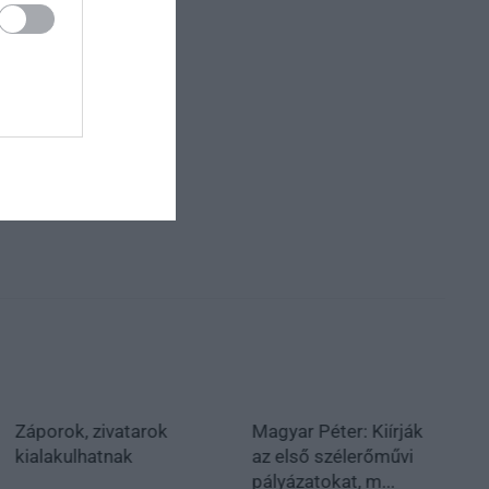
Záporok, zivatarok
Magyar Péter: Kiírják
kialakulhatnak
az első szélerőművi
pályázatokat, m...