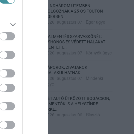
MINDHÁROM ÜTEMBEN
DOLGOZNAK A 25-ÖS FŐÚTON
EGERBEN
2026. augusztus 07
|
Eger ügye
HALMENTÉS SZARVASKŐNÉL:
ŐSHONOS ÉS VÉDETT HALAKAT
MENTETT...
2026. augusztus 07
|
Környék ügye
ZÁPOROK, ZIVATAROK
KIALAKULHATNAK
2026. augusztus 07
|
Mindenki
ügye
KÉT AUTÓ ÜTKÖZÖTT BOGÁCSON,
A MENTŐK IS A HELYSZÍNRE
ÉRKE...
2026. augusztus 06
|
Riasztó