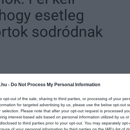
, hogy esetleg
ortok sodródnak
eti határra való átcsoportosítás kapcsán
.hu -
Do Not Process My Personal Information
forgatókönyvnek.
to opt-out of the sale, sharing to third parties, or processing of your per
an érkeznek a keleti országrészbe –
formation for targeted advertising by us, please use the below opt-out s
 csütörtök délután Hajdúhadházon, miután a
r selection. Please note that after your opt-out request is processed y
eing interest-based ads based on personal information utilized by us or
 Gyakorló- és Lőterén megtekintette a már
disclosed to third parties prior to your opt-out. You may separately opt-
losure of your personal information by third parties on the IAB’s list of