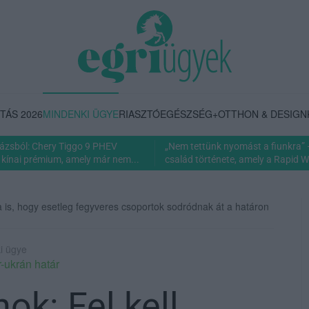
TÁS 2026
MINDENKI ÜGYE
RIASZTÓ
EGÉSZSÉG+
OTTHON & DESIGN
rázsból: Chery Tiggo 9 PHEV
„Nem tettünk nyomást a fiunkra” 
 kínai prémium, amely már nem...
család története, amely a Rapid Wi
a is, hogy esetleg fegyveres csoportok sodródnak át a határon
ki ügye
-ukrán határ
k: Fel kell