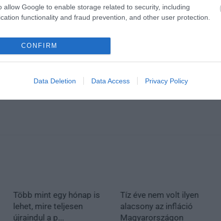
o allow Google to enable storage related to security, including
cation functionality and fraud prevention, and other user protection.
CONFIRM
en bennünket az EGRI ÜGYEK Google Hírek oldalán!
Data Deletion
Data Access
Privacy Policy
Több mint egy hónap is
Tíz éve nem volt ilyen
lehet, mire teljesen
alacsony az infláció
újraindul a p...
Magyarországon