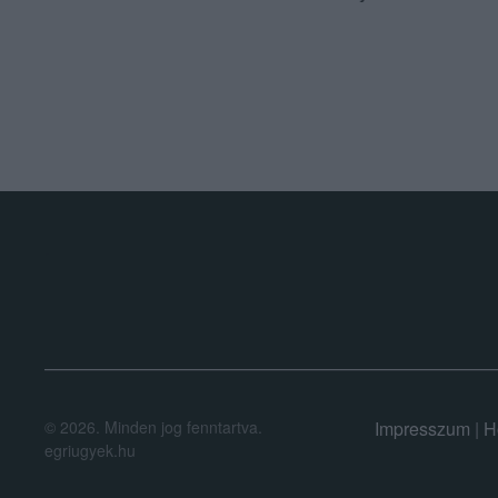
.
©
2026.
Minden jog fenntartva.
Impresszum
|
H
egriugyek.hu