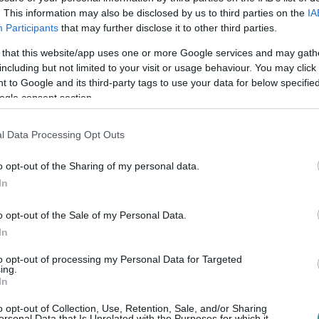
. This information may also be disclosed by us to third parties on the
IA
 Romulusz altábornagy a helyszínen arról
Participants
that may further disclose it to other third parties.
 célja van:
 that this website/app uses one or more Google services and may gath
including but not limited to your visit or usage behaviour. You may click 
 to Google and its third-party tags to use your data for below specifi
ogle consent section.
manitárius segítségnyújtásra van szükség,
külthullám kezelésében.
(Az
Orbán Viktor
l Data Processing Opt Outs
r Honvédség 600 ezer menekülttel kalkulál
o opt-out of the Sharing of my personal data.
In
bra: fegyveres csoportok átsodródása esetén
o opt-out of the Sale of my Personal Data.
nek kell lennie, hogy a magyar emberek
In
to opt-out of processing my Personal Data for Targeted
ing.
In
o opt-out of Collection, Use, Retention, Sale, and/or Sharing
ersonal Data that Is Unrelated with the Purposes for which it