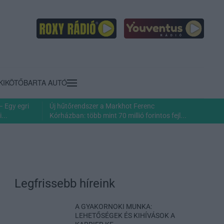
KIKÖTŐ
BARTA AUTÓ
– Egy egri
Új hűtőrendszer a Markhot Ferenc
...
Kórházban: több mint 70 millió forintos fejl...
Legfrissebb híreink
A GYAKORNOKI MUNKA:
LEHETŐSÉGEK ÉS KIHÍVÁSOK A