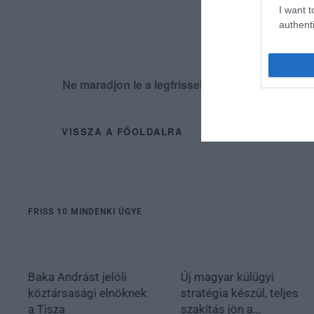
I want t
authenti
Ne maradjon le a legfrissebb hírekről, kövess
VISSZA A FŐOLDALRA
FRISS 10 MINDENKI ÜGYE
Baka Andrást jelöli
Új magyar külügyi
köztársasági elnöknek
stratégia készül, teljes
a Tisza
szakítás jön a...