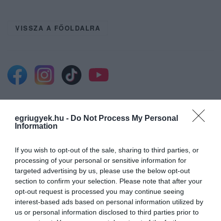
VISSZA A FŐOLDALRA
Legfrissebb híreink
egriugyek.hu -
Do Not Process My Personal
Information
If you wish to opt-out of the sale, sharing to third parties, or
VIZET VISZNEK A VADAKNAK A BÜKK-
processing of your personal or sensitive information for
FENNSÍKRA – A TARTÓS SZÁR...
2026. augusztus 10
|
Zöld hírek
targeted advertising by us, please use the below opt-out
section to confirm your selection. Please note that after your
opt-out request is processed you may continue seeing
interest-based ads based on personal information utilized by
us or personal information disclosed to third parties prior to