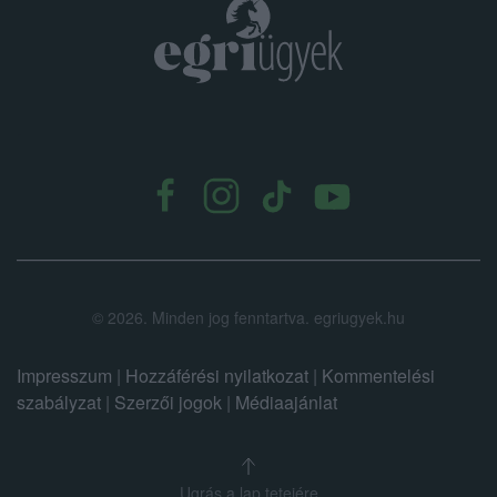
.
©
2026.
Minden jog fenntartva. egriugyek.hu
Impresszum
|
Hozzáférési nyilatkozat
|
Kommentelési
szabályzat
|
Szerzői jogok
|
Médiaajánlat
Ugrás a lap tetejére