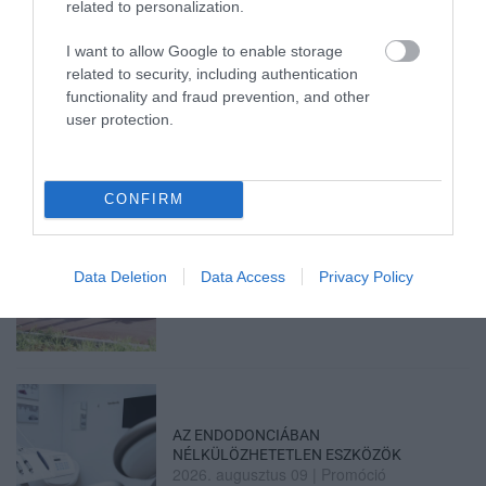
related to personalization.
I want to allow Google to enable storage
related to security, including authentication
FORRADALMI ÚJÍTÁSOK A JÖVŐ
functionality and fraud prevention, and other
ELEKTROMOS KERÉKPÁRJAIBAN
user protection.
2026. augusztus 10
|
Promóció
CONFIRM
ELEKTROMOS ROLLERREL SZENVEDETT
Data Deletion
Data Access
Privacy Policy
SÚLYOS BALESETET EGY FÉRF...
2026. augusztus 10
|
Riasztó
AZ ENDODONCIÁBAN
NÉLKÜLÖZHETETLEN ESZKÖZÖK
2026. augusztus 09
|
Promóció