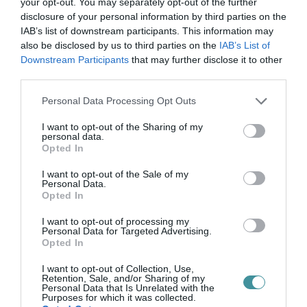
your opt-out. You may separately opt-out of the further
MEHRINGER, CO LEE ÉS A
disclosure of your personal information by third parties on the
BLAHALOUISIANA KONCERTJÉT IS
IAB’s list of downstream participants. This information may
LÁTHA...
2026. augusztus 10
|
Programok
also be disclosed by us to third parties on the
IAB’s List of
Downstream Participants
that may further disclose it to other
third parties.
Please note that this website/app uses one or more Google
Personal Data Processing Opt Outs
services and may gather and store information including but
MIKÉNT LEHETÜNK TUDATOSABBAK A
not limited to your visit or usage behaviour. You may click to
I want to opt-out of the Sharing of my
personal data.
MINDENNAPOKBAN?
grant or deny consent to Google and its third-party tags to
2026. augusztus 10
|
Promóció
Opted In
use your data for below specified purposes in below Google
consent section.
I want to opt-out of the Sale of my
Personal Data.
Opted In
I want to opt-out of processing my
Personal Data for Targeted Advertising.
A MESTERSÉGES INTELLIGENCIA
Opted In
MINDENNAPI ÁTALAKULÁSA
2026. augusztus 10
|
Promóció
I want to opt-out of Collection, Use,
Retention, Sale, and/or Sharing of my
Personal Data that Is Unrelated with the
Purposes for which it was collected.