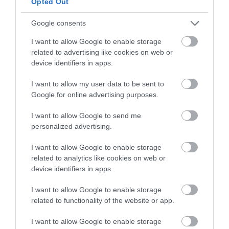
Opted Out
Google consents
ÚJ MOBILALKALMAZÁS ERŐSÍTI EGER
TURIZMUSÁT: ELKÉSZÜLT A V...
I want to allow Google to enable storage
2026. augusztus 10
|
Eger ügye
related to advertising like cookies on web or
device identifiers in apps.
I want to allow my user data to be sent to
Google for online advertising purposes.
HÉTFŐ ESTÉTŐL ÚJABB TURBINA TERMEL
I want to allow Google to send me
ÁRAMOT PAKSON
2026. augusztus 10
|
Mindenki ügye
personalized advertising.
I want to allow Google to enable storage
related to analytics like cookies on web or
device identifiers in apps.
I want to allow Google to enable storage
MAGYAR PÉTERÉK A MARGITSZIGETEN
TALÁLKOZNAK A TISZA AKTIV...
related to functionality of the website or app.
2026. augusztus 10
|
Mindenki ügye
I want to allow Google to enable storage