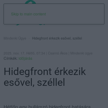
Skip to main content
Mindenki Ügye
Hidegfront érkezik esővel, széllel
2025. nov. 17. Hétfő, 07:34 | Csarnó Ákos | Mindenki ügye
Címkék:
időjárás
Hidegfront érkezik
esővel, széllel
Hétfőn egy hullámzó hidegfront hatására