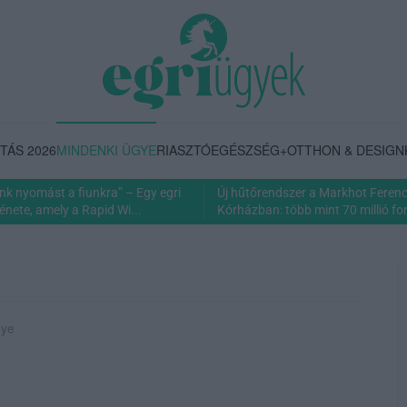
TÁS 2026
MINDENKI ÜGYE
RIASZTÓ
EGÉSZSÉG+
OTTHON & DESIGN
nk nyomást a fiunkra” – Egy egri
Új hűtőrendszer a Markhot Feren
énete, amely a Rapid Wi...
Kórházban: több mint 70 millió fori
gye