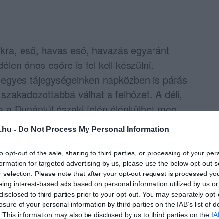
ra, eső, havas eső, havazás egyaránt
len ónos esőre is fel kell készülni.
s egyes tájegységeinken napközben is párás
szakadozottabbá válhat a felhőzet. A déli,
s a Dunántúl északi felén élénkülhet meg.
fok között alakul a hőmérséklet, az Északi-
.hu -
Do Not Process My Personal Information
tti maximumokat.
to opt-out of the sale, sharing to third parties, or processing of your per
an felhős-napos időben lesz részünk.
formation for targeted advertising by us, please use the below opt-out s
r selection. Please note that after your opt-out request is processed y
zdetben helyenként szállingózhat a hó,
eing interest-based ads based on personal information utilized by us or
-egy futó zápor, hózápor. Hajnalra, reggelre
disclosed to third parties prior to your opt-out. You may separately opt-
élénk, erős lesz a nyugati, északnyugati
losure of your personal information by third parties on the IAB’s list of
. This information may also be disclosed by us to third parties on the
IA