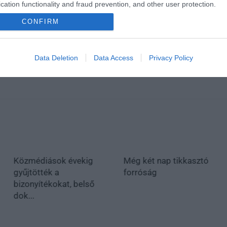
cation functionality and fraud prevention, and other user protection.
CONFIRM
Data Deletion
Data Access
Privacy Policy
Közmédiások évekig
Még két nap tikkasztó
gyűjtötték a
forróság
bizonyítékokat, belső
dok...