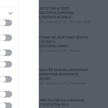
ELOLTOTTÁK A TÜZET
DÉDESTAPOLCSÁNYNÁL,
KILENCÓRÁS KÜZDELE...
2026. augusztus 06
|
Környék ügye
KATONAI HELIKOPTEREK SEGÍTIK
AZ OLTÁST A
DÉDESTAPOLCSÁNYI...
2026. augusztus 05
|
Riasztó
VISSZATÉR EGER BELVÁROSÁNAK
LEGNAGYOBB BORÜNNEPE:
AUGUSZT...
2026. augusztus 05
|
Programok
„A NER-FELESÉGEK GYEREKKEL
BIZTOSÍTOTTÁK BE A