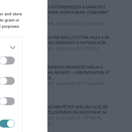
ÚJ HŰTŐRENDSZER A MARKHOT
FERENC KÓRHÁZBAN: TÖBB MINT
er and store
70 ...
to grant or
2026. augusztus 06
|
Eger ügye
ed purposes
HOLTAN SZÁLLÍTOTTÁK HAZA A 80
ÉVES ASSZONYT A HATVANI KÓR...
2026. augusztus 06
|
Riasztó
GÁRDONYI MESEKERT VÁRJA A
CSALÁDOKAT – HÁROM NAPON ÁT
ING...
2026. augusztus 06
|
Programok
MAGYAR PÉTER: KIÍRJÁK AZ ELSŐ
SZÉLERŐMŰVI PÁLYÁZATOKAT, M...
2026. augusztus 06
|
Mindenki
ügye