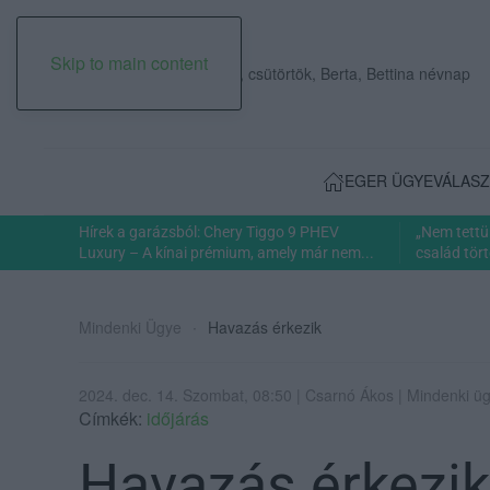
Skip to main content
2026. augusztus 06., csütörtök, Berta, Bettina névnap
EGER ÜGYE
VÁLASZ
Hírek a garázsból: Chery Tiggo 9 PHEV
„Nem tettü
Luxury – A kínai prémium, amely már nem...
család tört
Mindenki Ügye
Havazás érkezik
2024. dec. 14. Szombat, 08:50 | Csarnó Ákos | Mindenki ü
Címkék:
időjárás
Havazás érkezik