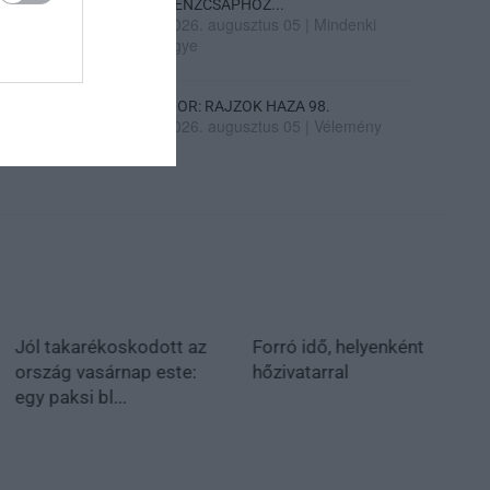
PÉNZCSAPHOZ...
2026. augusztus 05
|
Mindenki
ügye
SIOR: RAJZOK HAZA 98.
2026. augusztus 05
|
Vélemény
Jól takarékoskodott az
Forró idő, helyenként
ország vasárnap este:
hőzivatarral
egy paksi bl...