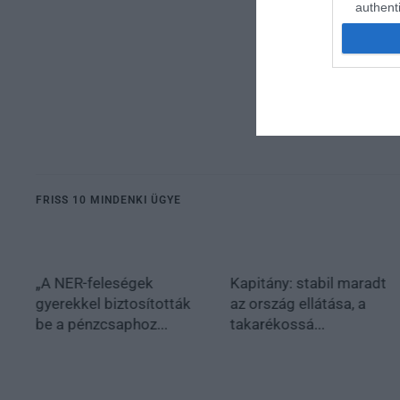
authenti
FRISS 10 MINDENKI ÜGYE
„A NER-feleségek
Kapitány: stabil maradt
gyerekkel biztosították
az ország ellátása, a
be a pénzcsaphoz...
takarékossá...