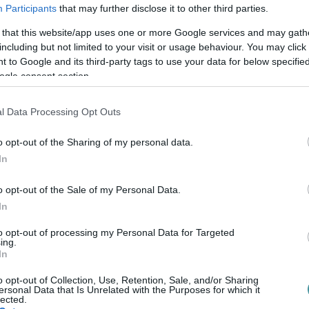
dulhatnak. A minimum-hőmérséklet -5 és +3
Participants
that may further disclose it to other third parties.
 8 fok közötti csúcsértékekre számíthatunk.
 that this website/app uses one or more Google services and may gath
including but not limited to your visit or usage behaviour. You may click 
 to Google and its third-party tags to use your data for below specifi
ogle consent section.
l Data Processing Opt Outs
o opt-out of the Sharing of my personal data.
en bennünket az EGRI ÜGYEK Google Hírek oldalán!
In
o opt-out of the Sale of my Personal Data.
In
to opt-out of processing my Personal Data for Targeted
ing.
In
o opt-out of Collection, Use, Retention, Sale, and/or Sharing
ersonal Data that Is Unrelated with the Purposes for which it
lected.