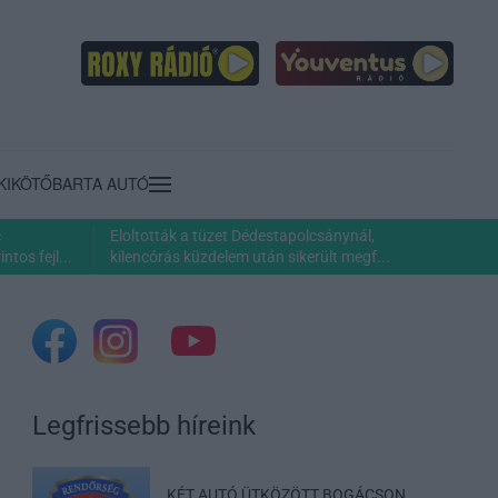
KIKÖTŐ
BARTA AUTÓ
c
Eloltották a tüzet Dédestapolcsánynál,
ntos fejl...
kilencórás küzdelem után sikerült megf...
Legfrissebb híreink
KÉT AUTÓ ÜTKÖZÖTT BOGÁCSON,