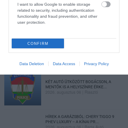
2026. augusztus 07
|
Környék ügye
I want to allow Google to enable storage
related to security, including authentication
functionality and fraud prevention, and other
user protection.
ZÁPOROK, ZIVATAROK KIALAKULHATNAK
2026. augusztus 07
|
Mindenki ügye
CONFIRM
Data Deletion
Data Access
Privacy Policy
KÉT AUTÓ ÜTKÖZÖTT BOGÁCSON, A
MENTŐK IS A HELYSZÍNRE ÉRKE...
2026. augusztus 06
|
Riasztó
HÍREK A GARÁZSBÓL: CHERY TIGGO 9
PHEV LUXURY – A KÍNAI PR...
2026. augusztus 06
|
Barta Autó