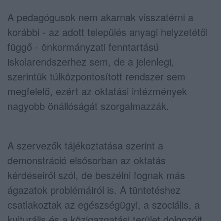
A pedagógusok nem akarnak visszatérni a
korábbi - az adott település anyagi helyzetétől
függő - önkormányzati fenntartású
iskolarendszerhez sem, de a jelenlegi,
szerintük túlközpontosított rendszer sem
megfelelő, ezért az oktatási intézmények
nagyobb önállóságát szorgalmazzák.
A szervezők tájékoztatása szerint a
demonstráció elsősorban az oktatás
kérdéseiről szól, de beszélni fognak más
ágazatok problémáiról is. A tüntetéshez
csatlakoztak az egészségügyi, a szociális, a
kulturális és a közigazgatási terület dolgozóit