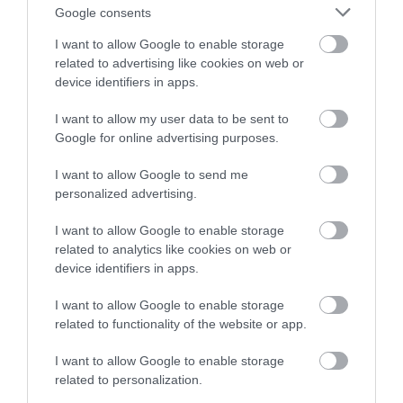
Legfrissebb híreink
Google consents
I want to allow Google to enable storage
related to advertising like cookies on web or
device identifiers in apps.
TÍZ ÉVE NEM VOLT ILYEN ALACSONY AZ
INFLÁCIÓ MAGYARORSZÁGON
2026. augusztus 07
|
Mindenki ügye
I want to allow my user data to be sent to
Google for online advertising purposes.
I want to allow Google to send me
personalized advertising.
I want to allow Google to enable storage
MINDHÁROM ÜTEMBEN DOLGOZNAK A 25-
ÖS FŐÚTON EGERBEN
related to analytics like cookies on web or
2026. augusztus 07
|
Eger ügye
device identifiers in apps.
I want to allow Google to enable storage
related to functionality of the website or app.
I want to allow Google to enable storage
HALMENTÉS SZARVASKŐNÉL: ŐSHONOS
related to personalization.
ÉS VÉDETT HALAKAT MENTETT...