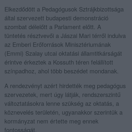
Elkezdődött a Pedagógusok Sztrájkbizottsága
által szervezett budapesti demonstráció
szombat délelőtt a Parlament előtt. A
tüntetés résztvevői a Jászai Mari térről indulva
az Emberi Erőforrások Minisztériumának
(Emmi) Szalay utcai oktatási államtitkárságát
érintve érkeztek a Kossuth téren felállított
színpadhoz, ahol több beszédet mondanak.
A rendezvényt azért hirdették meg pedagógus
szervezetek, mert úgy látják, rendszerszintű
változtatásokra lenne szükség az oktatás, a
köznevelés területén, ugyanakkor szerintük a
kormányzat nem értette meg ennek
fontosságát.