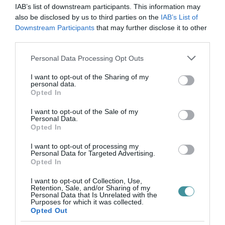
szervezeteik zászlóival, a más ágazathoz
IAB’s list of downstream participants. This information may
tartozók külön csoportokban vonultak.
also be disclosed by us to third parties on the
IAB’s List of
Downstream Participants
that may further disclose it to other
third parties.
forrás:mti.hu
Please note that this website/app uses one or more Google
Personal Data Processing Opt Outs
services and may gather and store information including but
not limited to your visit or usage behaviour. You may click to
I want to opt-out of the Sharing of my
personal data.
grant or deny consent to Google and its third-party tags to
Opted In
use your data for below specified purposes in below Google
Ne maradjon le a legfrissebb hírekről, kövessen
consent section.
bennünket az EGRI ÜGYEK Google Hírek oldalán!
I want to opt-out of the Sale of my
Personal Data.
Opted In
VISSZA A FŐOLDALRA
I want to opt-out of processing my
Personal Data for Targeted Advertising.
Opted In
I want to opt-out of Collection, Use,
Retention, Sale, and/or Sharing of my
Personal Data that Is Unrelated with the
Purposes for which it was collected.
Opted Out