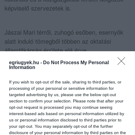
képviselő szervezetek is.
Jászai Mari térről, zuhogó esőben, esernyők
alatt induló tömegből többen az oktatási
államtitkárság épülete elé érve
biciklicsengőkkel csengettek, hogy mint
egriugyek.hu -
Do Not Process My Personal
mondták, így fejezzék ki elégedetlenségüket.
Information
Amikor a vonulók a Parlament elé értek, a
If you wish to opt-out of the sale, sharing to third parties, or
tömeg vége még a Jászai Mari téren állt.
processing of your personal or sensitive information for
targeted advertising by us, please use the below opt-out
section to confirm your selection. Please note that after your
opt-out request is processed you may continue seeing
A tömeg élén a Pedagógusok
interest-based ads based on personal information utilized by
Szakszervezetének elnöke, Galló Istvánné
us or personal information disclosed to third parties prior to
your opt-out. You may separately opt-out of the further
haladt, mögötte szakszervezeti vezetők, tagok
disclosure of your personal information by third parties on the