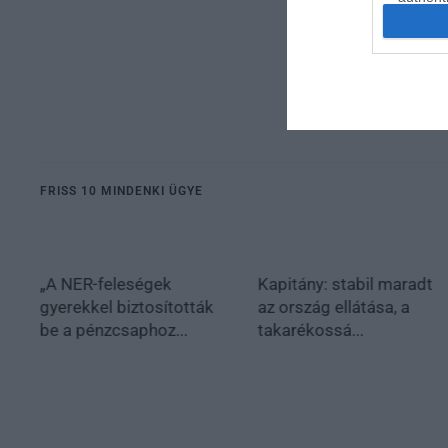
FRISS 10 MINDENKI ÜGYE
„A NER-feleségek
Kapitány: stabil maradt
gyerekkel biztosították
az ország ellátása, a
be a pénzcsaphoz...
takarékossá...