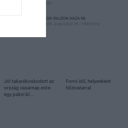
ügye
SIOR: RAJZOK HAZA 98.
2026. augusztus 05
|
Vélemény
Jól takarékoskodott az
Forró idő, helyenként
ország vasárnap este:
hőzivatarral
egy paksi bl...