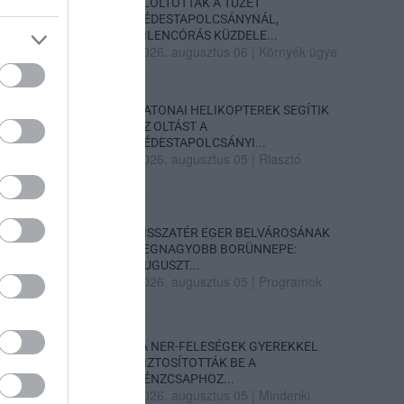
ELOLTOTTÁK A TÜZET
DÉDESTAPOLCSÁNYNÁL,
KILENCÓRÁS KÜZDELE...
2026. augusztus 06
|
Környék ügye
KATONAI HELIKOPTEREK SEGÍTIK
AZ OLTÁST A
DÉDESTAPOLCSÁNYI...
2026. augusztus 05
|
Riasztó
VISSZATÉR EGER BELVÁROSÁNAK
LEGNAGYOBB BORÜNNEPE:
AUGUSZT...
2026. augusztus 05
|
Programok
„A NER-FELESÉGEK GYEREKKEL
BIZTOSÍTOTTÁK BE A
PÉNZCSAPHOZ...
2026. augusztus 05
|
Mindenki