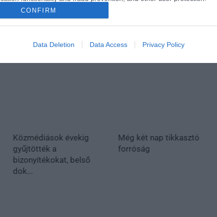
CONFIRM
Data Deletion
Data Access
Privacy Policy
Közmédiások évekig
Még két nap tikkasztó
gyűjtötték a
forróság
bizonyítékokat, belső
dok...