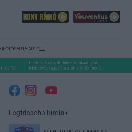
KIKÖTŐ
BARTA AUTÓ
c
Eloltották a tüzet Dédestapolcsánynál,
ntos fejl...
kilencórás küzdelem után sikerült megf...
Legfrissebb híreink
KÉT AUTÓ ÜTKÖZÖTT BOGÁCSON,