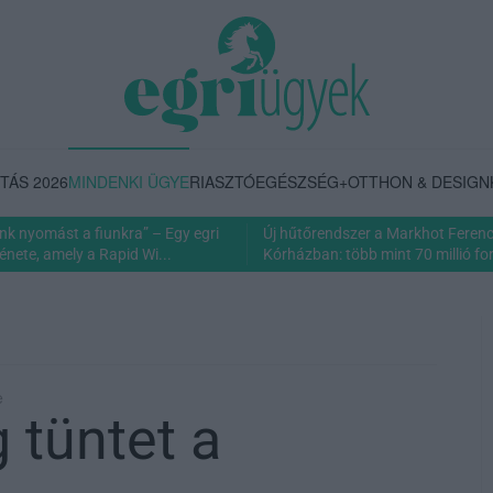
TÁS 2026
MINDENKI ÜGYE
RIASZTÓ
EGÉSZSÉG+
OTTHON & DESIGN
nk nyomást a fiunkra” – Egy egri
Új hűtőrendszer a Markhot Feren
énete, amely a Rapid Wi...
Kórházban: több mint 70 millió fori
e
 tüntet a