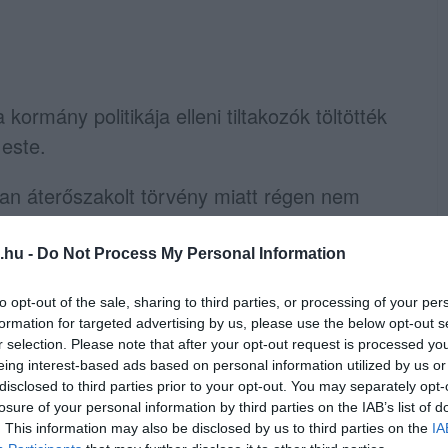
ormány politikája elleni tiltakozók töltötték
 este.
n áterőszakolt törvény miatt régen nem
lamenet előtt, a Kossuth téren. A tüntetők a
 mondanak nemet, természtesen a
.hu -
Do Not Process My Personal Information
to opt-out of the sale, sharing to third parties, or processing of your per
formation for targeted advertising by us, please use the below opt-out s
port Szabad ország, szabad CEU, szabad
r selection. Please note that after your opt-out request is processed y
óján a Parlament előtti Kossuth Lajos téren
eing interest-based ads based on personal information utilized by us or
disclosed to third parties prior to your opt-out. You may separately opt-
elsőoktatásról szóló törvény április 4-i
losure of your personal information by third parties on the IAB’s list of
ntük ellehetetleníti a Közép-európai Egyetem
. This information may also be disclosed by us to third parties on the
IA