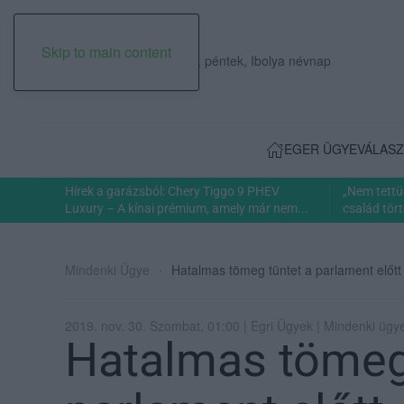
Skip to main content
2026. augusztus 07., péntek, Ibolya névnap
EGER ÜGYE
VÁLASZ
Hírek a garázsból: Chery Tiggo 9 PHEV
„Nem tettü
Luxury – A kínai prémium, amely már nem...
család tört
Mindenki Ügye
Hatalmas tömeg tüntet a parlament előtt
2019. nov. 30. Szombat, 01:00 | Egri Ügyek | Mindenki ügy
Hatalmas tömeg