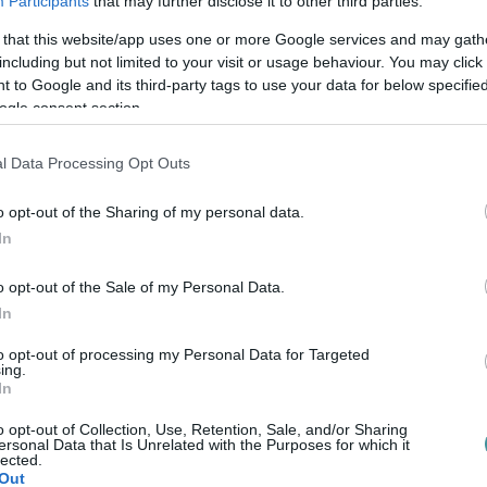
a kérik Áder János köztársasági elnököt,
Participants
that may further disclose it to other third parties.
 that this website/app uses one or more Google services and may gath
including but not limited to your visit or usage behaviour. You may click 
 to Google and its third-party tags to use your data for below specifi
ogle consent section.
l Data Processing Opt Outs
ookon? Nem! Akkor
most megteheted!
ITT
o opt-out of the Sharing of my personal data.
In
o opt-out of the Sale of my Personal Data.
In
to opt-out of processing my Personal Data for Targeted
ing.
In
o opt-out of Collection, Use, Retention, Sale, and/or Sharing
en bennünket az EGRI ÜGYEK Google Hírek oldalán!
ersonal Data that Is Unrelated with the Purposes for which it
lected.
Out