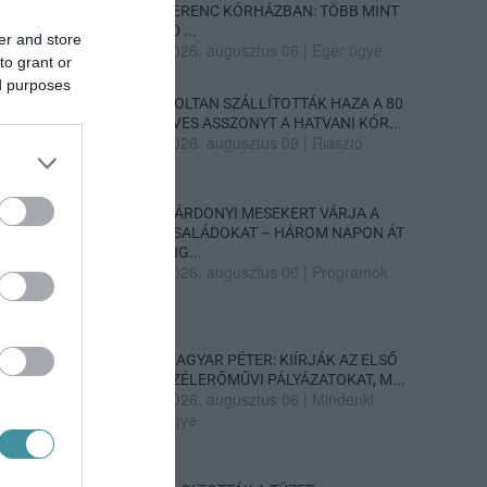
FERENC KÓRHÁZBAN: TÖBB MINT
70 ...
er and store
2026. augusztus 06
|
Eger ügye
to grant or
ed purposes
HOLTAN SZÁLLÍTOTTÁK HAZA A 80
ÉVES ASSZONYT A HATVANI KÓR...
2026. augusztus 06
|
Riasztó
GÁRDONYI MESEKERT VÁRJA A
CSALÁDOKAT – HÁROM NAPON ÁT
ING...
2026. augusztus 06
|
Programok
MAGYAR PÉTER: KIÍRJÁK AZ ELSŐ
SZÉLERŐMŰVI PÁLYÁZATOKAT, M...
2026. augusztus 06
|
Mindenki
ügye