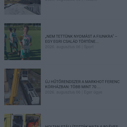
„NEM TETTÜNK NYOMÁST A FIUNKRA” –
EGY EGRI CSALÁD TÖRTÉNE...
2026. augusztus 06
|
Sport
ÚJ HŰTŐRENDSZER A MARKHOT FERENC
KÓRHÁZBAN: TÖBB MINT 70 ...
2026. augusztus 06
|
Eger ügye
HOLTAN SZÁLLÍTOTTÁK HAZA A 80 ÉVES