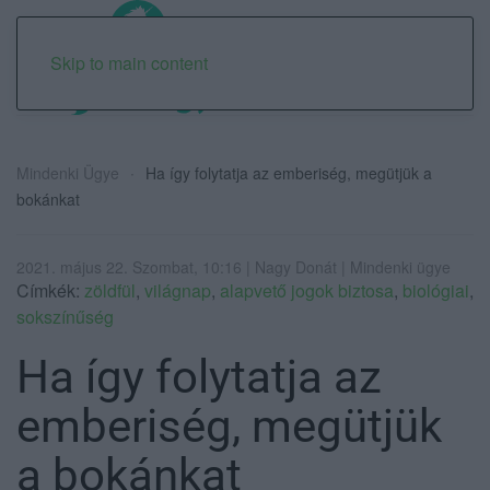
Skip to main content
Mindenki Ügye
Ha így folytatja az emberiség, megütjük a
bokánkat
2021. május 22. Szombat, 10:16 | Nagy Donát | Mindenki ügye
Címkék:
zöldfül
,
világnap
,
alapvető jogok biztosa
,
biológiai
,
sokszínűség
Ha így folytatja az
emberiség, megütjük
a bokánkat