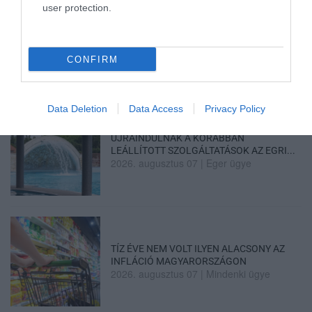
user protection.
TANULJ NÉMETÜL OTTHONRÓL: A
DIGITÁLIS TANULÁS ELŐNYEI
2026. augusztus 07
|
Promóció
CONFIRM
Data Deletion
Data Access
Privacy Policy
ÚJRAINDULNAK A KORÁBBAN
LEÁLLÍTOTT SZOLGÁLTATÁSOK AZ EGRI...
2026. augusztus 07
|
Eger ügye
TÍZ ÉVE NEM VOLT ILYEN ALACSONY AZ
INFLÁCIÓ MAGYARORSZÁGON
2026. augusztus 07
|
Mindenki ügye