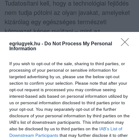
Tudatosítani kell, hogy a technológiai fejlődés
nem tudja pótolni az olyan javakat, amelyeket
kizárólag egy egészséges természeti
környezet képes nyújtani – mint az
egészséges ivóvíz, a tiszta levegő, avagy a
egriugyek.hu -
Do Not Process My Personal
tápanyagdús élelmiszer, a gyógyszerek
Information
alapanyagai, nem utolsósorban pedig a
If you wish to opt-out of the sale, sharing to third parties, or
mentális állapotunkat is alapvetően befolyásoló
processing of your personal or sensitive information for
természeti környezet.
targeted advertising by us, please use the below opt-out
section to confirm your selection. Please note that after your
opt-out request is processed you may continue seeing
Az alapvető jogok biztosa és helyettese
interest-based ads based on personal information utilized by
feladatkörébe tartozik az egészséges
us or personal information disclosed to third parties prior to
your opt-out. You may separately opt-out of the further
környezethez, valamint testi és lelki
disclosure of your personal information by third parties on the
egészséghez való Alaptörvény szerinti jog
IAB’s list of downstream participants. This information may
védelme, amelynek szerves része a biológiai
also be disclosed by us to third parties on the
IAB’s List of
Downstream Participants
that may further disclose it to other