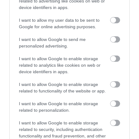
alakítását illetően.
related to advertising like cookies on web or
device identifiers in apps.
I want to allow my user data to be sent to
Google for online advertising purposes.
I want to allow Google to send me
Ne maradjon le a legfrissebb hírekről, kövessen
personalized advertising.
bennünket az EGRI ÜGYEK Google Hírek oldalán!
I want to allow Google to enable storage
related to analytics like cookies on web or
VISSZA A FŐOLDALRA
device identifiers in apps.
I want to allow Google to enable storage
related to functionality of the website or app.
I want to allow Google to enable storage
related to personalization.
I want to allow Google to enable storage
Legfrissebb híreink
related to security, including authentication
functionality and fraud prevention, and other