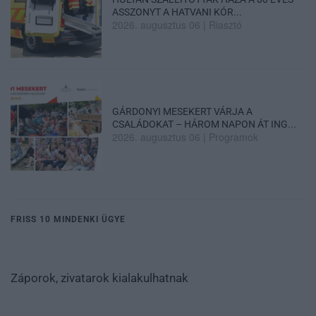
ASSZONYT A HATVANI KÓR...
2026. augusztus 06
|
Riasztó
GÁRDONYI MESEKERT VÁRJA A
CSALÁDOKAT – HÁROM NAPON ÁT ING...
2026. augusztus 06
|
Programok
FRISS 10 MINDENKI ÜGYE
Záporok, zivatarok kialakulhatnak