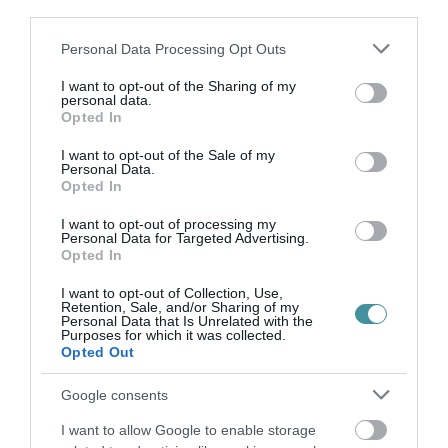
sokféleség és az általa alkotott ökoszisztémák
third parties.
megóvása. Emellett nem lehet eléggé
Please note that this website/app uses one or more Google
Personal Data Processing Opt Outs
hangsúlyozni annak fontosságát, hogy az
services and may gather and store information including but
Alaptörvény P) cikkének értelmében a biológiai
not limited to your visit or usage behaviour. You may click to
I want to opt-out of the Sharing of my
personal data.
grant or deny consent to Google and its third-party tags to
sokféleség, különösen a honos növény- és
Opted In
use your data for below specified purposes in below Google
állatfajok a nemzet közös örökségét képezik,
consent section.
I want to opt-out of the Sale of my
Personal Data.
ezek védelme, fenntartása és megőrzése az
Opted In
állam és rajta kívül mindenki kötelessége.
I want to opt-out of processing my
Ezért az alapvető jogok biztosa és helyettese
Personal Data for Targeted Advertising.
Opted In
a fenntartható életmód felé való lépéseket
I want to opt-out of Collection, Use,
sürget minden területen, az állampolgároktól a
Retention, Sale, and/or Sharing of my
Personal Data that Is Unrelated with the
döntéshozókig terjedő valamennyi szinten és
Purposes for which it was collected.
Opted Out
valamennyi gazdasági ágazatban,
különösképpen a mezőgazdaság és az
Google consents
erdőművelés, valamint az épített környezet
I want to allow Google to enable storage