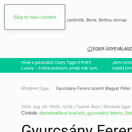
Skip to main content
2026. augusztus 06., csütörtök, Berta, Bettina névnap
EGER ÜGYE
VÁLASZ
Hírek a garázsból: Chery Tiggo 9 PHEV
„Nem tettü
Luxury – A kínai prémium, amely már nem...
család tört
Mindenki Ügye
Gyurcsány Ferenc szerint Magyar Péter 
2024. aug. 05. Hétfő, 12:06 | Csarnó Ákos | Mindenki ügye
Címkék:
demokratikus koalíció
,
gyurcsány ferenc
,
tis
Gyurcsány Feren