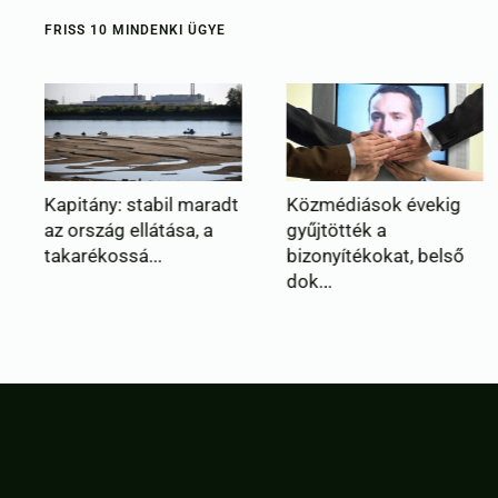
FRISS 10 MINDENKI ÜGYE
t
Közmédiások évekig
Még két nap tikkasztó
gyűjtötték a
forróság
bizonyítékokat, belső
dok...
.