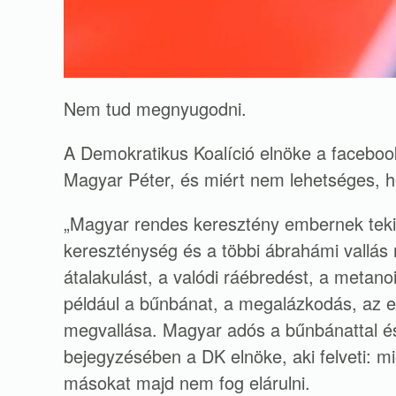
Nem tud megnyugodni.
A Demokratikus Koalíció elnöke a facebook
Magyar Péter, és miért nem lehetséges, h
„Magyar rendes keresztény embernek tekint
kereszténység és a többi ábrahámi vallás
átalakulást, a valódi ráébredést, a metan
például a bűnbánat, a megalázkodás, az el
megvallása. Magyar adós a bűnbánattal é
bejegyzésében a DK elnöke, aki felveti: mié
másokat majd nem fog elárulni.