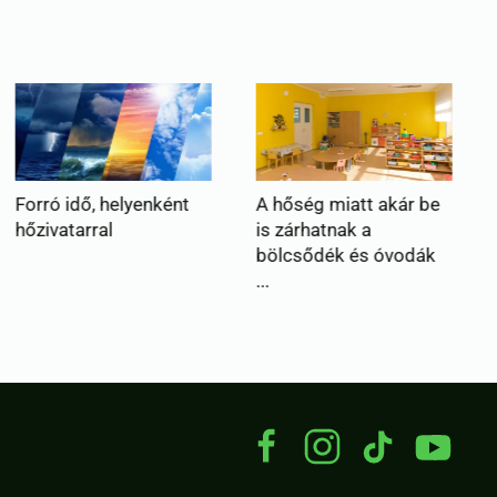
A hőség miatt akár be
Új kormányrendelet:
is zárhatnak a
szankciók várnak a
bölcsődék és óvodák
nagyfogyasztókra, ...
...