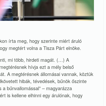
on írta meg, hogy szerinte miért áruló
ogy megtért volna a Tisza Párt elnöke.
i, mi több, hirdeti magát. (…) A
 megtérésnek hívja ezt a mély belső
oiát. A megtérésnek állomásai vannak, köztük
követett hibák, tévedések, bűnök őszinte
s a bűnvallomással” – magyarázza
rt is kellene elhinni egy árulónak, hogy