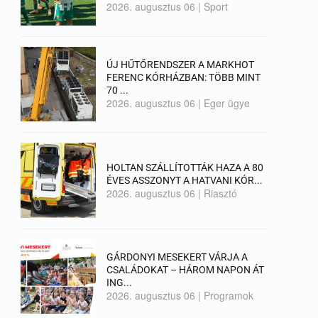
2026. augusztus 06
|
Sport
ÚJ HŰTŐRENDSZER A MARKHOT
FERENC KÓRHÁZBAN: TÖBB MINT
70 ...
2026. augusztus 06
|
Eger ügye
HOLTAN SZÁLLÍTOTTÁK HAZA A 80
ÉVES ASSZONYT A HATVANI KÓR...
2026. augusztus 06
|
Riasztó
GÁRDONYI MESEKERT VÁRJA A
CSALÁDOKAT – HÁROM NAPON ÁT
ING...
2026. augusztus 06
|
Programok