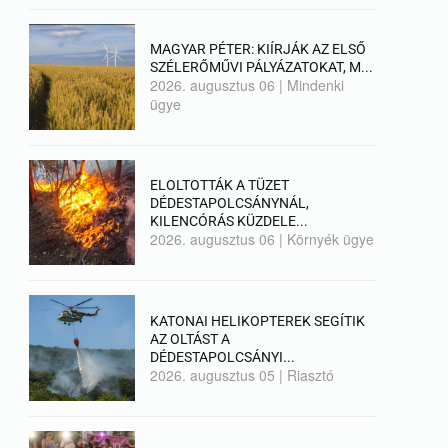
MAGYAR PÉTER: KIÍRJÁK AZ ELSŐ
SZÉLERŐMŰVI PÁLYÁZATOKAT, M...
2026. augusztus 06
|
Mindenki
ügye
ELOLTOTTÁK A TÜZET
DÉDESTAPOLCSÁNYNÁL,
KILENCÓRÁS KÜZDELE...
2026. augusztus 06
|
Környék ügye
KATONAI HELIKOPTEREK SEGÍTIK
AZ OLTÁST A
DÉDESTAPOLCSÁNYI...
2026. augusztus 05
|
Riasztó