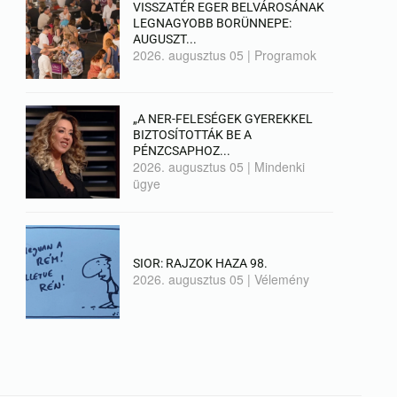
VISSZATÉR EGER BELVÁROSÁNAK
LEGNAGYOBB BORÜNNEPE:
AUGUSZT...
2026. augusztus 05
|
Programok
„A NER-FELESÉGEK GYEREKKEL
BIZTOSÍTOTTÁK BE A
PÉNZCSAPHOZ...
2026. augusztus 05
|
Mindenki
ügye
SIOR: RAJZOK HAZA 98.
2026. augusztus 05
|
Vélemény