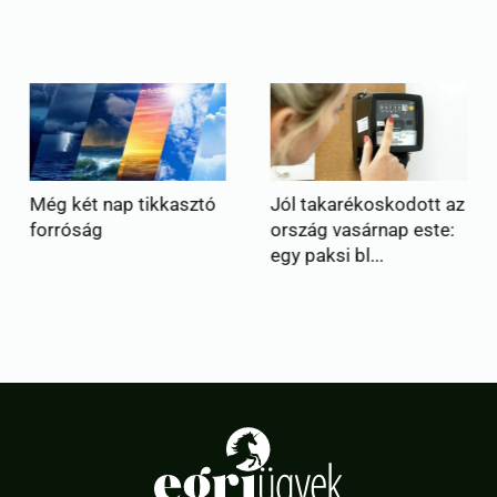
Jól takarékoskodott az
Forró idő, helyenként
ország vasárnap este:
hőzivatarral
egy paksi bl...