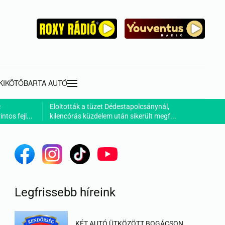
KIKÖTŐ
BARTA AUTÓ
c
Eloltották a tüzet Dédestapolcsánynál,
ntos fejl...
kilencórás küzdelem után sikerült megf...
Legfrissebb híreink
KÉT AUTÓ ÜTKÖZÖTT BOGÁCSON,