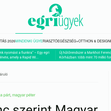
TÁS 2026
MINDENKI ÜGYE
RIASZTÓ
EGÉSZSÉG+
OTTHON & DESIGN
nk nyomást a fiunkra” – Egy egri
Új hűtőrendszer a Markhot Feren
énete, amely a Rapid Wi...
Kórházban: több mint 70 millió fori
áruló
za párt
,
magyar péter
c szerint Magyar