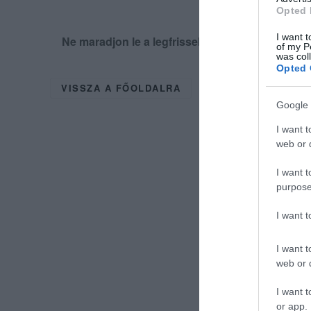
Opted 
I want t
Ne maradjon le a legfrissebb hírekről, kövess
of my P
was col
Opted 
VISSZA A FŐOLDALRA
Google 
I want t
web or d
I want t
purpose
I want 
I want t
web or d
I want t
or app.