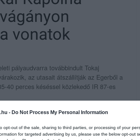
 vágányon
a vonatok
leti pályaudvarra továbbindult Tokaj
rakozik, az utasait átszállítják az Egerből a
 35-40 perces késéssel közlekedő IR 87-es
.hu -
Do Not Process My Personal Information
ny és Kál-Kápolna között csak egy vágányon
esetenként 20-30 perccel nőhet a menetidő a
to opt-out of the sale, sharing to third parties, or processing of your per
formation for targeted advertising by us, please use the below opt-out s