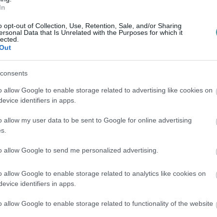
In
o opt-out of Collection, Use, Retention, Sale, and/or Sharing
en bennünket az EGRI ÜGYEK Google Hírek oldalán!
ersonal Data that Is Unrelated with the Purposes for which it
lected.
Out
consents
o allow Google to enable storage related to advertising like cookies on
evice identifiers in apps.
o allow my user data to be sent to Google for online advertising
s.
to allow Google to send me personalized advertising.
o allow Google to enable storage related to analytics like cookies on
evice identifiers in apps.
o allow Google to enable storage related to functionality of the website