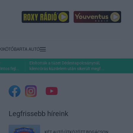
KIKÖTŐ
BARTA AUTÓ
c
Eloltották a tüzet Dédestapolcsánynál,
ntos fejl...
kilencórás küzdelem után sikerült megf...
Legfrissebb híreink
KÉT AUTÓ ÜTKÖZÖTT BOGÁCSON,