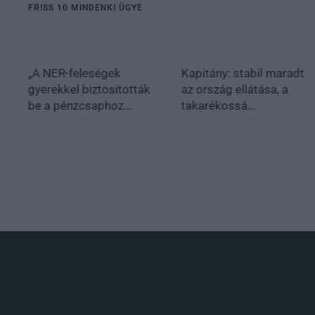
FRISS 10 MINDENKI ÜGYE
„A NER-feleségek
Kapitány: stabil maradt
gyerekkel biztosították
az ország ellátása, a
be a pénzcsaphoz...
takarékossá...
.