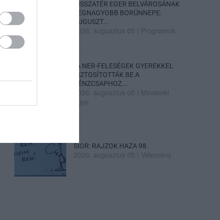
VISSZATÉR EGER BELVÁROSÁNAK
LEGNAGYOBB BORÜNNEPE:
AUGUSZT...
2026. augusztus 05
|
Programok
„A NER-FELESÉGEK GYEREKKEL
BIZTOSÍTOTTÁK BE A
PÉNZCSAPHOZ...
2026. augusztus 05
|
Mindenki
ügye
SIOR: RAJZOK HAZA 98.
2026. augusztus 05
|
Vélemény