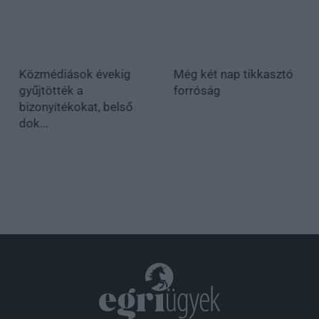
Közmédiások évekig
Még két nap tikkasztó
gyűjtötték a
forróság
bizonyítékokat, belső
dok...