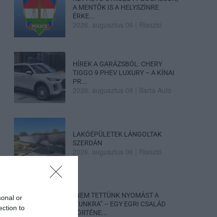
A MENTŐK IS A HELYSZÍNRE
ÉRKE...
2026. augusztus 06
|
Riasztó
HÍREK A GARÁZSBÓL: CHERY
TIGGO 9 PHEV LUXURY – A KÍNAI
PR...
2026. augusztus 06
|
Barta Autó
LAKÓÉPÜLETEK LÁNGOLTAK
SZERDÁN
2026. augusztus 06
|
Riasztó
„NEM TETTÜNK NYOMÁST A
sonal or
FIUNKRA” – EGY EGRI CSALÁD
ection to
TÖRTÉNE...