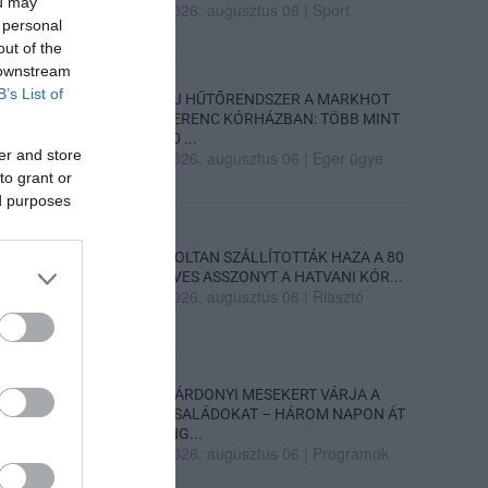
ou may
2026. augusztus 06
|
Sport
 personal
out of the
 downstream
B’s List of
ÚJ HŰTŐRENDSZER A MARKHOT
FERENC KÓRHÁZBAN: TÖBB MINT
70 ...
er and store
2026. augusztus 06
|
Eger ügye
to grant or
ed purposes
HOLTAN SZÁLLÍTOTTÁK HAZA A 80
ÉVES ASSZONYT A HATVANI KÓR...
2026. augusztus 06
|
Riasztó
GÁRDONYI MESEKERT VÁRJA A
CSALÁDOKAT – HÁROM NAPON ÁT
ING...
2026. augusztus 06
|
Programok