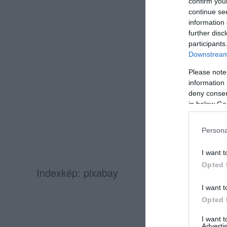
confirm you
continue se
information 
further disc
participants
Downstream 
Please note
information 
deny consent
in below Go
Persona
I want t
Opted 
Indexkép: pixabay
I want t
Opted 
I want 
Advertis