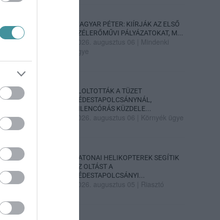
MAGYAR PÉTER: KIÍRJÁK AZ ELSŐ
SZÉLERŐMŰVI PÁLYÁZATOKAT, M...
2026. augusztus 06
|
Mindenki
ügye
ELOLTOTTÁK A TÜZET
DÉDESTAPOLCSÁNYNÁL,
KILENCÓRÁS KÜZDELE...
2026. augusztus 06
|
Környék ügye
KATONAI HELIKOPTEREK SEGÍTIK
AZ OLTÁST A
DÉDESTAPOLCSÁNYI...
2026. augusztus 05
|
Riasztó