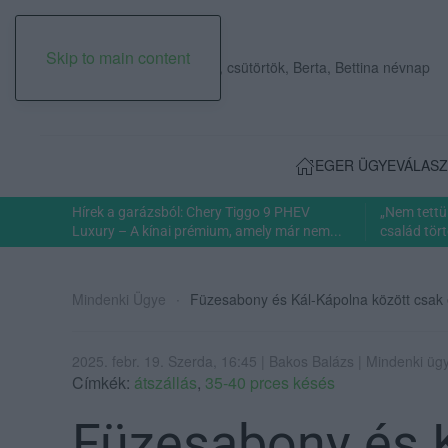
Skip to main content
2026. augusztus 06., csütörtök, Berta, Bettina névnap
EGER ÜGYE
VÁLASZ
Hírek a garázsból: Chery Tiggo 9 PHEV
„Nem tettü
Luxury – A kínai prémium, amely már nem...
család tört
Mindenki Ügye
Füzesabony és Kál-Kápolna között csak
2025. febr. 19. Szerda, 16:45 | Bakos Balázs | Mindenki üg
Címkék:
átszállás
,
35-40 prces késés
Füzesabony és 