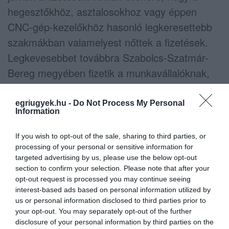
hegesztőkhöz, asztalosokhoz vagy éppen
CNC-gép-kezelőkhöz hasonló legkeresettebb
szakmákban valamelyest nőttek a fizetések.
Legkevesebbet továbbra Szabolcs-Szatmár-
Bereg megyében fizetik a munkavállalóknak,
ahol az átlagkereset alig éri el a 198 ezer
forintos határt. Ez pedig 80 százalékos
egriugyek.hu -
Do Not Process My Personal
Information
lemaradást jelent a fővárosi keresetekhez
képest. Még érdekesebb képet kapunk akkor,
If you wish to opt-out of the sale, sharing to third parties, or
ha a 2017-es esztendő első félévének kereseti
processing of your personal or sensitive information for
targeted advertising by us, please use the below opt-out
adatait nemcsak 2016 hasonló időszakának
section to confirm your selection. Please note that after your
adataihoz hasonlítjuk, de egybevetjük a 2010-
opt-out request is processed you may continue seeing
interest-based ads based on personal information utilized by
es választások után kimutatható nettó
us or personal information disclosed to third parties prior to
bérekkel. Utóbbi ugyanis a specializált
your opt-out. You may separately opt-out of the further
disclosure of your personal information by third parties on the
megközelítéseknél nagyságrendekkel jobban