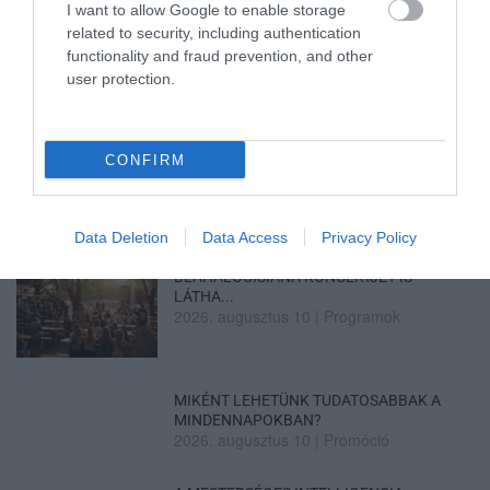
Legfrissebb híreink
I want to allow Google to enable storage
related to security, including authentication
functionality and fraud prevention, and other
user protection.
VIZET VISZNEK A VADAKNAK A BÜKK-
FENNSÍKRA – A TARTÓS SZÁR...
2026. augusztus 10
|
Zöld hírek
CONFIRM
Data Deletion
Data Access
Privacy Policy
MEHRINGER, CO LEE ÉS A
BLAHALOUISIANA KONCERTJÉT IS
LÁTHA...
2026. augusztus 10
|
Programok
MIKÉNT LEHETÜNK TUDATOSABBAK A
MINDENNAPOKBAN?
2026. augusztus 10
|
Promóció