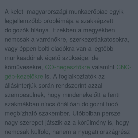
A kelet–magyarországi munkaerőpiac egyik
legjellemzőbb problémája a szakképzett
dolgozók hiánya. Ezekben a megyékben
nemcsak a varrónőkre, szerkezetlakatosokra,
vagy éppen bolti eladókra van a legtöbb
munkaadónak égető szüksége, de
kőművesekre,
CO-hegesztőkre
valamint
CNC-
gép-kezelőkre
is. A foglalkoztatók az
állásinterjúk során rendszerint azzal
szembesülnek, hogy mindenekelőtt a fenti
szakmákban nincs önállóan dolgozni tudó
megbízható szakember. Utóbbiban persze
nagy szerepet játszik az a körülmény is, hogy
nemcsak külföld, hanem a nyugati országrész