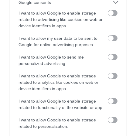
Google consents
elvándorlás a közép- és nyugat-magyarországi
ipari központokba? Úgy tűnik, 2017 végén a
I want to allow Google to enable storage
related to advertising like cookies on web or
kérdés még mindig nyitott marad.
device identifiers in apps.
I want to allow my user data to be sent to
Google for online advertising purposes.
Ne maradjon le a legfrissebb hírekről, kövessen
I want to allow Google to send me
bennünket az EGRI ÜGYEK Google Hírek oldalán!
personalized advertising.
I want to allow Google to enable storage
related to analytics like cookies on web or
VISSZA A FŐOLDALRA
device identifiers in apps.
I want to allow Google to enable storage
related to functionality of the website or app.
I want to allow Google to enable storage
related to personalization.