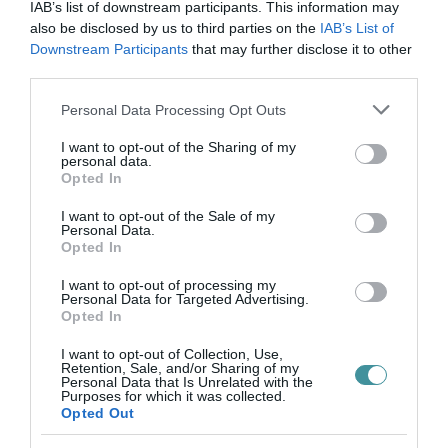
IAB’s list of downstream participants. This information may
mutatja a tendenciákat. Utóbbiakból kiderül,
also be disclosed by us to third parties on the
IAB’s List of
hogy míg a hiányszakmákat legjobban
Downstream Participants
that may further disclose it to other
third parties.
megfizető fővárosban 2010-ben 163 ezer forint
Please note that this website/app uses one or more Google
volt a nettó átlagkereset, ez 2017-re 246 ezer
Personal Data Processing Opt Outs
services and may gather and store information including but
forintra ugrott. Annak ellenére viszont, hogy a
not limited to your visit or usage behaviour. You may click to
I want to opt-out of the Sharing of my
personal data.
legnagyobb arányú, nettó béremelkedéssel
grant or deny consent to Google and its third-party tags to
Opted In
use your data for below specified purposes in below Google
Jász-Nagykun-Szolnok megye
consent section.
I want to opt-out of the Sale of my
büszkélkedhetett 2017 első felében, mégsem
Personal Data.
Opted In
érik el az itteni fizetések a fővárosi, vagy
I want to opt-out of processing my
nyugat-dunántúli szintet.
Personal Data for Targeted Advertising.
Opted In
Lesz- e elegendő szakember és megfelelő
I want to opt-out of Collection, Use,
számú munkahely Észak-Kelet
Retention, Sale, and/or Sharing of my
Personal Data that Is Unrelated with the
Purposes for which it was collected.
Magyarországon, Dél-Baranyában, Békés-
Opted Out
illetve Nógrád megyében? Megállítható-az