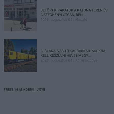
BETÖRT KIRAKATOK A KATONA TÉREN ÉS
A SZÉCHENYI UTCÁN, REN...
2026. augusztus 04
|
Riasztó
ÉJSZAKAI VASÚTI KARBANTARTÁSOKRA
KELL KÉSZÜLNI HEVES MEGY...
2026. augusztus 04
|
Környék ügye
FRISS 10 MINDENKI ÜGYE
A hőség miatt akár be is zárhatnak a bölcsődék és