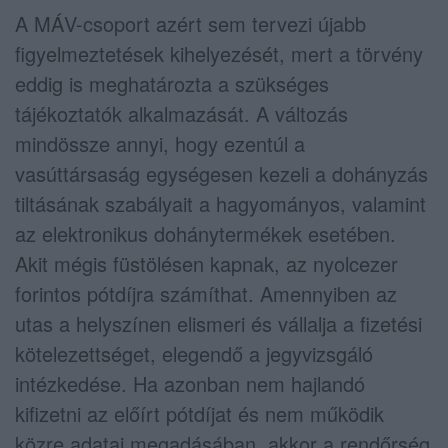
A MÁV-csoport azért sem tervezi újabb
figyelmeztetések kihelyezését, mert a törvény
eddig is meghatározta a szükséges
tájékoztatók alkalmazását. A változás
mindössze annyi, hogy ezentúl a
vasúttársaság egységesen kezeli a dohányzás
tiltásának szabályait a hagyományos, valamint
az elektronikus dohánytermékek esetében.
Akit mégis füstölésen kapnak, az nyolcezer
forintos pótdíjra számíthat. Amennyiben az
utas a helyszínen elismeri és vállalja a fizetési
kötelezettséget, elegendő a jegyvizsgáló
intézkedése. Ha azonban nem hajlandó
kifizetni az előírt pótdíjat és nem működik
közre adatai megadásában, akkor a rendőrség