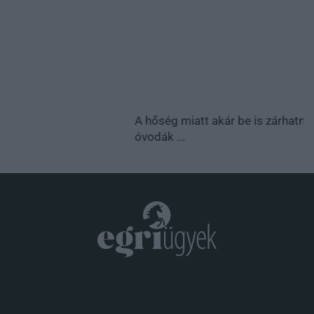
óvodák ...
.