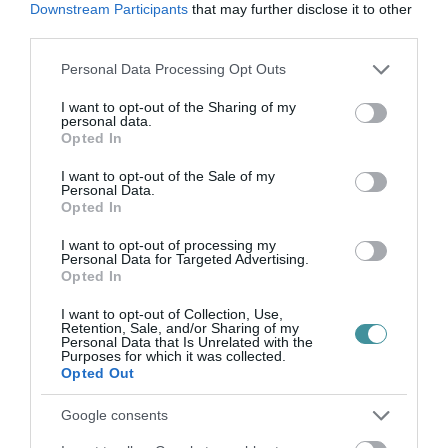
Downstream Participants
that may further disclose it to other
third parties.
Please note that this website/app uses one or more Google
Personal Data Processing Opt Outs
KATONAI HELIKOPTEREK SEGÍTIK AZ
services and may gather and store information including but
OLTÁST A DÉDESTAPOLCSÁNYI...
not limited to your visit or usage behaviour. You may click to
I want to opt-out of the Sharing of my
2026. augusztus 05
|
Riasztó
personal data.
grant or deny consent to Google and its third-party tags to
Opted In
use your data for below specified purposes in below Google
consent section.
I want to opt-out of the Sale of my
Personal Data.
Opted In
VISSZATÉR EGER BELVÁROSÁNAK
I want to opt-out of processing my
LEGNAGYOBB BORÜNNEPE: AUGUSZT...
Personal Data for Targeted Advertising.
2026. augusztus 05
|
Programok
Opted In
I want to opt-out of Collection, Use,
Retention, Sale, and/or Sharing of my
Personal Data that Is Unrelated with the
Purposes for which it was collected.
Opted Out
„A NER-FELESÉGEK GYEREKKEL
Google consents
BIZTOSÍTOTTÁK BE A PÉNZCSAPHOZ...
2026. augusztus 05
|
Mindenki ügye