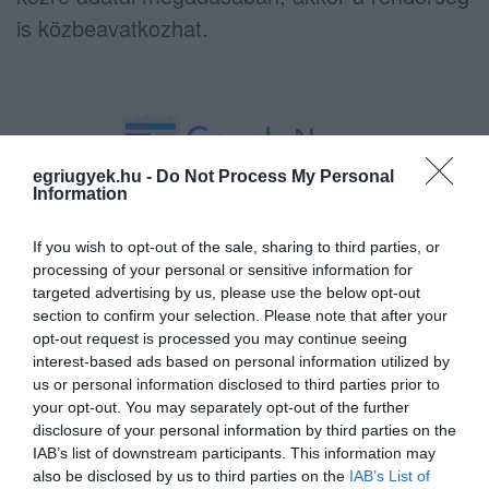
is közbeavatkozhat.
egriugyek.hu -
Do Not Process My Personal
Information
Ne maradjon le a legfrissebb hírekről, kövessen
bennünket az EGRI ÜGYEK Google Hírek oldalán!
If you wish to opt-out of the sale, sharing to third parties, or
processing of your personal or sensitive information for
targeted advertising by us, please use the below opt-out
VISSZA A FŐOLDALRA
section to confirm your selection. Please note that after your
opt-out request is processed you may continue seeing
interest-based ads based on personal information utilized by
us or personal information disclosed to third parties prior to
your opt-out. You may separately opt-out of the further
disclosure of your personal information by third parties on the
IAB’s list of downstream participants. This information may
also be disclosed by us to third parties on the
IAB’s List of
Legfrissebb híreink