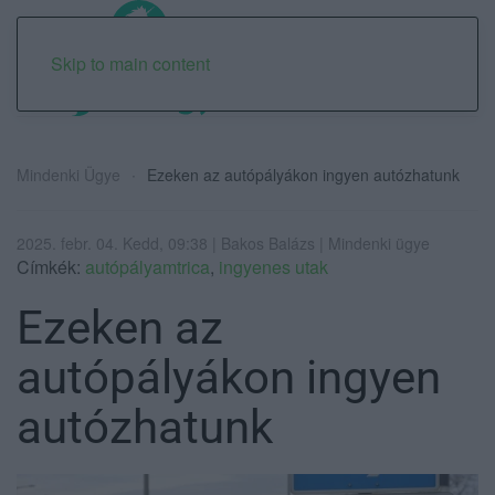
Skip to main content
Mindenki Ügye
Ezeken az autópályákon ingyen autózhatunk
2025. febr. 04. Kedd, 09:38 | Bakos Balázs | Mindenki ügye
Címkék:
autópályamtrica
,
ingyenes utak
Ezeken az
autópályákon ingyen
autózhatunk