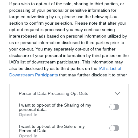
If you wish to opt-out of the sale, sharing to third parties, or
az M8-as autópálya
processing of your personal or sensitive information for
az M80-as autóút;
targeted advertising by us, please use the below opt-out
section to confirm your selection. Please note that after your
az M9-es autóút 6-os számú főút és az 51-
opt-out request is processed you may continue seeing
es számú főút közötti szakasza
interest-based ads based on personal information utilized by
us or personal information disclosed to third parties prior to
és az M9-es autóút (61-es számú főút
your opt-out. You may separately opt-out of the further
jelzés) Kaposvárt elkerülő szakasza
disclosure of your personal information by third parties on the
67-es számú út Kaposvárt
IAB’s list of downstream participants. This information may
also be disclosed by us to third parties on the
IAB’s List of
Balatonlellével összekötő szakasza.
Downstream Participants
that may further disclose it to other
third parties.
Please note that this website/app uses one or more Google
Personal Data Processing Opt Outs
Azt nem tudni, hogy meddig maradnak ezek
services and may gather and store information including but
az utak ingyenesek. A VG.hu az M6-os
not limited to your visit or usage behaviour. You may click to
I want to opt-out of the Sharing of my
personal data.
grant or deny consent to Google and its third-party tags to
autópálya kapcsán a közelmúltban írt arról,
Opted In
use your data for below specified purposes in below Google
hogy akár már az idei nyári turisztikai
consent section.
I want to opt-out of the Sale of my
Personal Data.
szezonban is használatba vehetik az autósok
Opted In