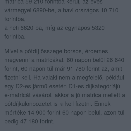
matrica 59 210 forintba kerül, az éves
vármegyei 6890-be, a havi országos 10 710
forintba,
a heti 6620-ba, míg az egynapos 5320
forintba.
Mivel a pótdíj összege borsos, érdemes
megvenni a matricákat: 60 napon belül 26 640
forint, 60 napon túl már 91 780 forint az, amit
fizetni kell. Ha valaki nem a megfelelő, például
egy D2-es jármű esetén D1-es díjkategóriájú
e-matricát vásárol, akkor a jó matrica mellett a
pótdíjkülönbözetet is ki kell fizetni. Ennek
mértéke 14 900 forint 60 napon belül, azon túl
pedig 47 180 forint.