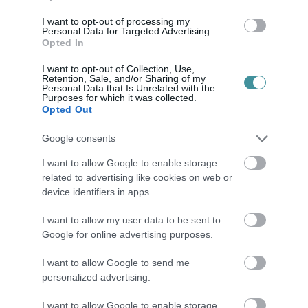
az A5-ös sztrádát Horvátországban, így egy
I want to opt-out of processing my
gyorsforgalmi kapcsolat jöhet létre a két
Personal Data for Targeted Advertising.
Opted In
ország között. Az A5-ös autópálya közvetlenül
I want to opt-out of Collection, Use,
csatlakozik a magyarországi M6-oshoz.
Retention, Sale, and/or Sharing of my
Personal Data that Is Unrelated with the
Purposes for which it was collected.
Amint ez fizikailag megtörténik, bizonyosan
Opted Out
fizetőssé válik az M6-os horvát határig futó
Google consents
szakasza is.
I want to allow Google to enable storage
related to advertising like cookies on web or
Indexkép: Getty Images
device identifiers in apps.
I want to allow my user data to be sent to
Google for online advertising purposes.
I want to allow Google to send me
personalized advertising.
Ne maradjon le a legfrissebb hírekről, kövessen
I want to allow Google to enable storage