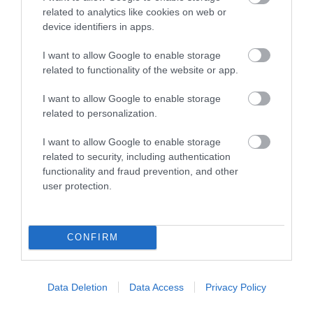
bennünket az EGRI ÜGYEK Google Hírek oldalán!
related to analytics like cookies on web or
device identifiers in apps.
VISSZA A FŐOLDALRA
I want to allow Google to enable storage
related to functionality of the website or app.
I want to allow Google to enable storage
related to personalization.
I want to allow Google to enable storage
related to security, including authentication
Legfrissebb híreink
functionality and fraud prevention, and other
user protection.
A MESTERSÉGES INTELLIGENCIA
CONFIRM
MINDENNAPI ÁTALAKULÁSA
2026. augusztus 10
|
Promóció
Data Deletion
Data Access
Privacy Policy