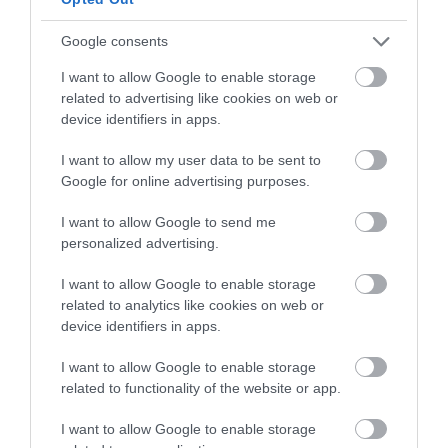
A GYAKORNOKI MUNKA: LEHETŐSÉGEK ÉS
Google consents
KIHÍVÁSOK A KARRIER KE...
2026. augusztus 09
|
Promóció
I want to allow Google to enable storage
related to advertising like cookies on web or
device identifiers in apps.
I want to allow my user data to be sent to
35 PERCES TANÓRÁK ÉS KEVESEBB HÁZI
FELADAT JÖHET AZ ALSÓ ...
Google for online advertising purposes.
2026. augusztus 08
|
Mindenki ügye
I want to allow Google to send me
personalized advertising.
I want to allow Google to enable storage
BAKA ANDRÁST JELÖLI KÖZTÁRSASÁGI
ELNÖKNEK A TISZA
related to analytics like cookies on web or
2026. augusztus 08
|
Mindenki ügye
device identifiers in apps.
I want to allow Google to enable storage
related to functionality of the website or app.
ÚJ MAGYAR KÜLÜGYI STRATÉGIA KÉSZÜL,
TELJES SZAKÍTÁS JÖN A...
I want to allow Google to enable storage
2026. augusztus 08
|
Mindenki ügye