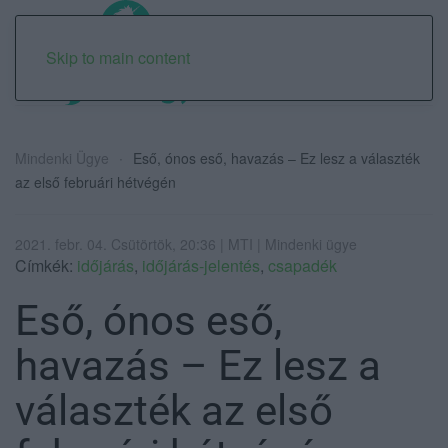
Skip to main content
Mindenki Ügye
Eső, ónos eső, havazás – Ez lesz a választék
az első februári hétvégén
2021. febr. 04. Csütörtök, 20:36 | MTI | Mindenki ügye
Címkék:
időjárás
,
időjárás-jelentés
,
csapadék
Eső, ónos eső,
havazás – Ez lesz a
választék az első