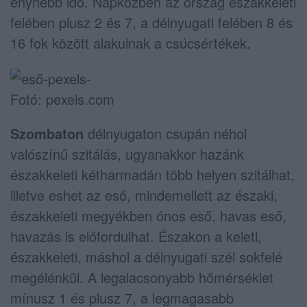
enyhébb idő. Napközben az ország északkeleti
felében plusz 2 és 7, a délnyugati felében 8 és
16 fok között alakulnak a csúcsértékek.
Fotó: pexels.com
Szombaton
délnyugaton csupán néhol
valószínű szitálás, ugyanakkor hazánk
északkeleti kétharmadán több helyen szitálhat,
illetve eshet az eső, mindemellett az északi,
északkeleti megyékben ónos eső, havas eső,
havazás is előfordulhat. Északon a keleti,
északkeleti, máshol a délnyugati szél sokfelé
megélénkül. A legalacsonyabb hőmérséklet
mínusz 1 és plusz 7, a legmagasabb