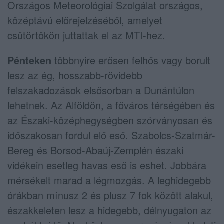
Országos Meteorológiai Szolgálat országos,
középtávú előrejelzéséből, amelyet
csütörtökön juttattak el az MTI-hez.
Pénteken
többnyire erősen felhős vagy borult
lesz az ég, hosszabb-rövidebb
felszakadozások elsősorban a Dunántúlon
lehetnek. Az Alföldön, a főváros térségében és
az Északi-középhegységben szórványosan és
időszakosan fordul elő eső. Szabolcs-Szatmár-
Bereg és Borsod-Abaúj-Zemplén északi
vidékein esetleg havas eső is eshet. Jobbára
mérsékelt marad a légmozgás. A leghidegebb
órákban mínusz 2 és plusz 7 fok között alakul,
északkeleten lesz a hidegebb, délnyugaton az