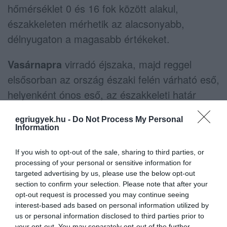
hőmérséklet 0 és 16 fok között alakul,
északkeleten mérhetik az alacsonyabb,
délnyugaton a magasabb értékeket.
Vasárnapra
virradó éjszaka, majd reggel
elsősorban az ország északi felén várható eső,
helyenként ónos eső, az északkeleti határ
közelében pedig néhol havas eső is. A
egriugyek.hu -
Do Not Process My Personal
délutáni, esti óráktól sokfelé elered az eső. A
Information
szél megélénkül, időnként megerősödik,
If you wish to opt-out of the sale, sharing to third parties, or
inkább csak északkeleten maradhat gyenge
processing of your personal or sensitive information for
vagy mérsékelt a légmozgás. A
targeted advertising by us, please use the below opt-out
minimumhőmérséklet mínusz 3 és plusz 7, a
section to confirm your selection. Please note that after your
opt-out request is processed you may continue seeing
maximumhőmérséklet plusz 4 és 16 fok között
interest-based ads based on personal information utilized by
valószínű, ezen belül északkeleten lesz a
us or personal information disclosed to third parties prior to
your opt-out. You may separately opt-out of the further