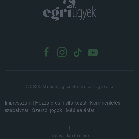
.
©
2026.
Minden jog fenntartva. egriugyek.hu
Impresszum
|
Hozzáférési nyilatkozat
|
Kommentelési
szabályzat
|
Szerzői jogok
|
Médiaajánlat
Ugrás a lap tetejére