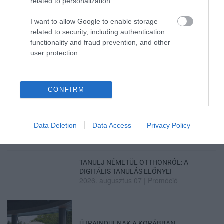
related to personalization.
I want to allow Google to enable storage
related to security, including authentication
TATA ELBŰVÖLŐ LÁTVÁNYOSSÁGAI,
functionality and fraud prevention, and other
AMIKÉRT ÉRDEMES MEGNÉZNI
user protection.
2026. augusztus 08
|
Promóció
CONFIRM
TÖBB MINT EGY HÓNAP IS LEHET, MIRE
TELJESEN ÚJRAINDUL A P...
2026. augusztus 07
|
Mindenki ügye
Data Deletion
Data Access
Privacy Policy
TANULJ NÉMETÜL OTTHONRÓL: A
DIGITÁLIS TANULÁS ELŐNYEI
2026. augusztus 07
|
Promóció
ÚJRAINDULNAK A KORÁBBAN