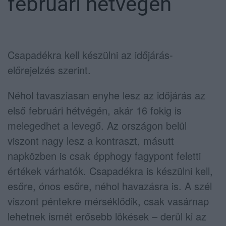
februári hétvégén
Csapadékra kell készülni az időjárás-
előrejelzés szerint.
Néhol tavasziasan enyhe lesz az időjárás az
első februári hétvégén, akár 16 fokig is
melegedhet a levegő. Az országon belül
viszont nagy lesz a kontraszt, másutt
napközben is csak épphogy fagypont feletti
értékek várhatók. Csapadékra is készülni kell,
esőre, ónos esőre, néhol havazásra is. A szél
viszont péntekre mérséklődik, csak vasárnap
lehetnek ismét erősebb lökések – derül ki az