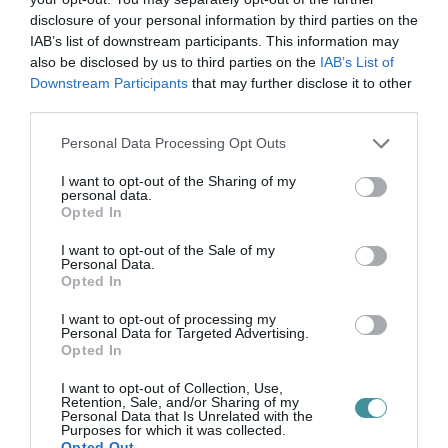
hűvösebb, hidegebb, és délen helyenként a
disclosure of your personal information by third parties on the
tavasziasan enyhe idő - olvasható az
IAB’s list of downstream participants. This information may
also be disclosed by us to third parties on the
IAB’s List of
előrejelzésben.
Downstream Participants
that may further disclose it to other
third parties.
Please note that this website/app uses one or more Google
Personal Data Processing Opt Outs
services and may gather and store information including but
Ne maradjon le a legfrissebb hírekről, kövessen
not limited to your visit or usage behaviour. You may click to
I want to opt-out of the Sharing of my
personal data.
bennünket az EGRI ÜGYEK Google Hírek oldalán!
grant or deny consent to Google and its third-party tags to
Opted In
use your data for below specified purposes in below Google
consent section.
I want to opt-out of the Sale of my
Personal Data.
VISSZA A FŐOLDALRA
Opted In
I want to opt-out of processing my
Personal Data for Targeted Advertising.
Opted In
I want to opt-out of Collection, Use,
Retention, Sale, and/or Sharing of my
Personal Data that Is Unrelated with the
Purposes for which it was collected.
Legfrissebb híreink
Opted Out