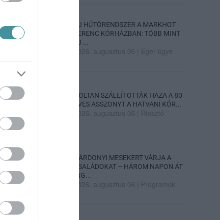
ÚJ HŰTŐRENDSZER A MARKHOT
FERENC KÓRHÁZBAN: TÖBB MINT
70 ...
2026. augusztus 06
|
Eger ügye
HOLTAN SZÁLLÍTOTTÁK HAZA A 80
ÉVES ASSZONYT A HATVANI KÓR...
2026. augusztus 06
|
Riasztó
GÁRDONYI MESEKERT VÁRJA A
CSALÁDOKAT – HÁROM NAPON ÁT
ING...
2026. augusztus 06
|
Programok