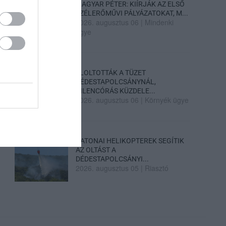
MAGYAR PÉTER: KIÍRJÁK AZ ELSŐ
SZÉLERŐMŰVI PÁLYÁZATOKAT, M...
2026. augusztus 06
|
Mindenki
ügye
ELOLTOTTÁK A TÜZET
DÉDESTAPOLCSÁNYNÁL,
KILENCÓRÁS KÜZDELE...
2026. augusztus 06
|
Környék ügye
KATONAI HELIKOPTEREK SEGÍTIK
AZ OLTÁST A
DÉDESTAPOLCSÁNYI...
2026. augusztus 05
|
Riasztó