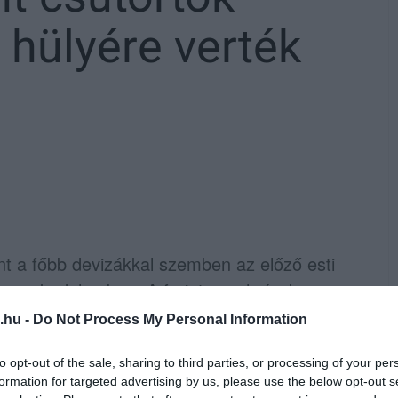
 hülyére verték
int a főbb devizákkal szemben az előző esti
kereskedelemben. A forint ezzel részben
tését.
.hu -
Do Not Process My Personal Information
jegyezték a 12 órával korábbi 400,63 forint
to opt-out of the sale, sharing to third parties, or processing of your per
formation for targeted advertising by us, please use the below opt-out s
ódott vissza 379,72 forintról, a svájci franké