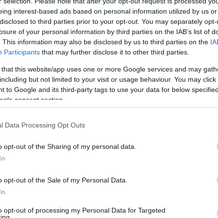
r selection. Please note that after your opt-out request is processed y
eing interest-based ads based on personal information utilized by us or
disclosed to third parties prior to your opt-out. You may separately opt-
en 401,98 forintig is elment, a dollárt
losure of your personal information by third parties on the IAB’s list of
. This information may also be disclosed by us to third parties on the
IA
kot pedig 412,57 forinton, ami a frank
Participants
that may further disclose it to other third parties.
ése volt. Az euróval szemben a leggyengébb
 that this website/app uses one or more Google services and may gath
 dollár esetében pedig szintén a január eleji
including but not limited to your visit or usage behaviour. You may click 
 to Google and its third-party tags to use your data for below specifi
ogle consent section.
zdéshez képest 3,4 százalékkal áll
l Data Processing Opt Outs
lékkal gyengébben a dollárral és 2,8
 szemben.
o opt-out of the Sharing of my personal data.
In
s a svájci frank ellenében 0,8 és 0,4
o opt-out of the Sale of my Personal Data.
ében viszont 0,2 százalékos veszteségbe
In
to opt-out of processing my Personal Data for Targeted
ing.