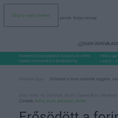
Skip to main content
2026. augusztus 07., péntek, Ibolya névnap
EGER ÜGYE
VÁLASZ
Halmentés Szarvaskőnél: őshonos és védett
Hírek a ga
halakat mentettek ki a kiszáradó Eg...
Luxury – A
Mindenki Ügye
Erősödött a forint csütörtök reggelre, mi
2023. márc. 16. Csütörtök, 09:39 | Csarnó Ákos | Mindenki
Címkék:
forint
,
euró
,
árfolyam
,
dollár
Erősödött a fori