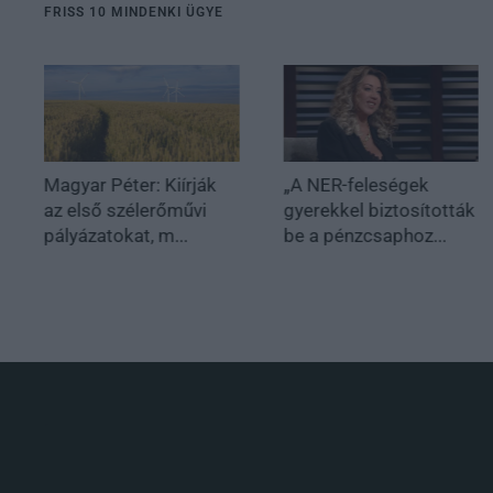
FRISS 10 MINDENKI ÜGYE
Magyar Péter: Kiírják
„A NER-feleségek
az első szélerőművi
gyerekkel biztosították
pályázatokat, m...
be a pénzcsaphoz...
.