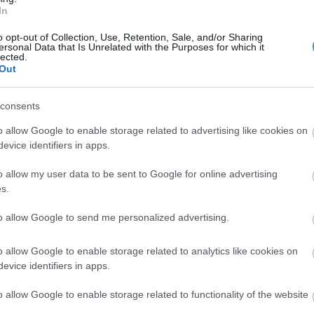
In
o opt-out of Collection, Use, Retention, Sale, and/or Sharing
ersonal Data that Is Unrelated with the Purposes for which it
lected.
Out
en bennünket az EGRI ÜGYEK Google Hírek oldalán!
consents
o allow Google to enable storage related to advertising like cookies on
evice identifiers in apps.
o allow my user data to be sent to Google for online advertising
s.
to allow Google to send me personalized advertising.
o allow Google to enable storage related to analytics like cookies on
evice identifiers in apps.
o allow Google to enable storage related to functionality of the website