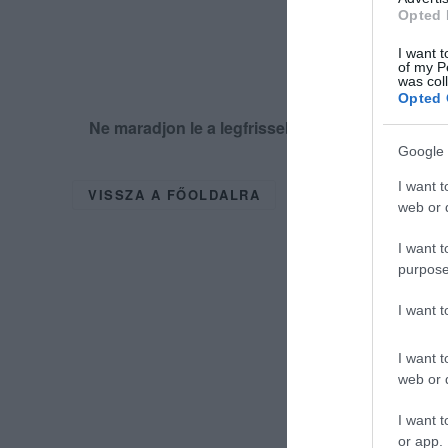
Opted 
I want t
of my P
was col
Opted 
Ne maradjon le a legfrissebb hírekről, kövess
Google 
I want t
VISSZA A FŐOLDALRA
web or d
I want t
purpose
I want 
I want t
web or d
I want t
or app.