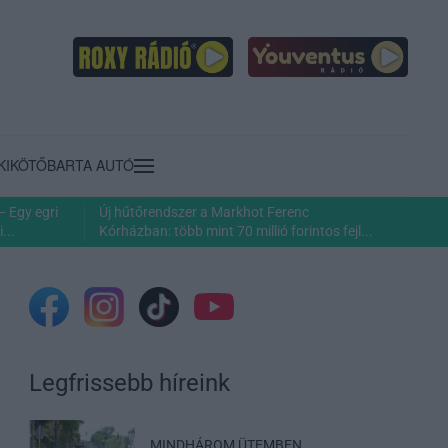
KIKÖTŐ
BARTA AUTÓ
– Egy egri
Új hűtőrendszer a Markhot Ferenc
...
Kórházban: több mint 70 millió forintos fejl...
Legfrissebb híreink
MINDHÁROM ÜTEMBEN