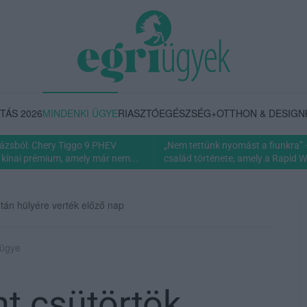
TÁS 2026
MINDENKI ÜGYE
RIASZTÓ
EGÉSZSÉG+
OTTHON & DESIGN
rázsból: Chery Tiggo 9 PHEV
„Nem tettünk nyomást a fiunkra” 
 kínai prémium, amely már nem...
család története, amely a Rapid Wi
után hülyére verték előző nap
 ügye
nt csütörtök