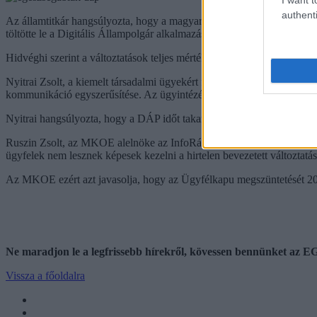
authenti
Az államtitkár hangsúlyozta, hogy a magyarok képesek lesznek alkalmaz
töltötte le a Digitális Állampolgár alkalmazást, és jelentős növekedé
Hidvéghi szerint a változtatások teljes mértékben indokoltak és szakm
Nyitrai Zsolt, a kiemelt társadalmi ügyekért felelős miniszterelnöki 
kommunikáció egyszerűsítése. Az ügyintézés mobiltelefonokra költözik,
Nyitrai hangsúlyozta, hogy a DÁP időt takarít meg, csökkenti a bürokrác
Ruszin Zsolt, az MKOE alelnöke az InfoRádióban arról beszélt, hog
ügyfelek nem lesznek képesek kezelni a hirtelen bevezetett változtatás
Az MKOE ezért azt javasolja, hogy az Ügyfélkapu megszüntetését 2025
Ne maradjon le a legfrissebb hírekről, kövessen bennünket az
Vissza a főoldalra