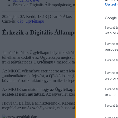
Mindenki Ügye
Opted 
Érkezik a Digitális Állampolgárság, megy az Ügyfélkapu, a káo
2025. jan. 07. Kedd, 13:13 | Csarnó Ákos | Mindenki ügye
Google 
Címkék:
dáp
,
ügyfélkapu
I want t
Érkezik a Digitális Állampolgárság, megy 
web or d
I want t
purpose
Január 16-tól az Ügyfélkapu helyett kizárólag az Ügyfélkapu+ és a 
túl elhamarkodott-e az Ügyfélkapu megszüntetése. Az egy hónappal
I want 
írt ki pályázatot az Ügyfélkapu+ második faktorának bővítésére.
Az MKOE véleménye szerint erre azért lehetett szükség, mert a QR-kó
I want t
„authentikátor” kifejezést, a QR-kódos regisztrációt pedig túl bony
web or d
bővíti a második faktort egy e-mailes belépési lehetőséggel.
I want t
Az MKOE rámutatott, hogy
az Ügyfélkapu+ kötelezővé tételét azz
adatokat nem mutattak.
Az egyesület szerint a pályázat kiírása előt
or app.
Hidvéghi Balázs, a Miniszterelnöki Kabinetiroda államtitkára válaszáb
I want t
megfelel az uniós szabályoknak, és biztonságosabbá, megbízhatóbbá t
I want t