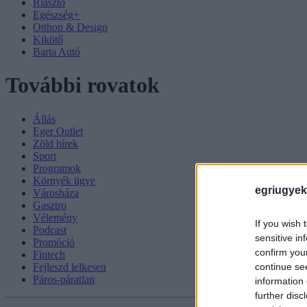
Riasztó
Egészség+
Otthon & Design
Kikötő
Barta Autó
További rovatok
Állás
Eger Outlet
Zöld hírek
Sport
Programok
Környék ügye
egriugyek
Városháza
Gasztro
Vélemény
If you wish 
Podcast
sensitive in
Promóció
confirm you
Fintech
continue se
Fejleszd lelkesen
Páros-páratlan
information 
further disc