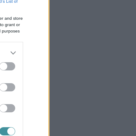
B’s List of
er and store
to grant or
ed purposes