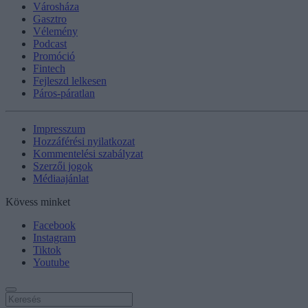
Városháza
Gasztro
Vélemény
Podcast
Promóció
Fintech
Fejleszd lelkesen
Páros-páratlan
Impresszum
Hozzáférési nyilatkozat
Kommentelési szabályzat
Szerzői jogok
Médiaajánlat
Kövess minket
Facebook
Instagram
Tiktok
Youtube