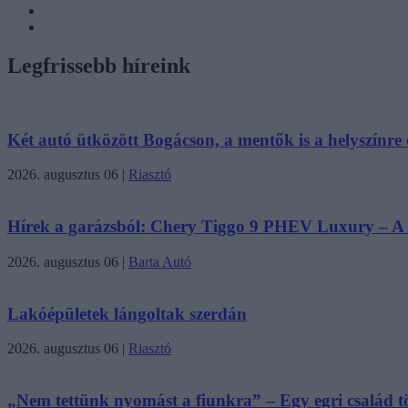
Legfrissebb híreink
Két autó ütközött Bogácson, a mentők is a helyszínre é
2026. augusztus 06
|
Riasztó
Hírek a garázsból: Chery Tiggo 9 PHEV Luxury – A k
2026. augusztus 06
|
Barta Autó
Lakóépületek lángoltak szerdán
2026. augusztus 06
|
Riasztó
„Nem tettünk nyomást a fiunkra” – Egy egri család tö