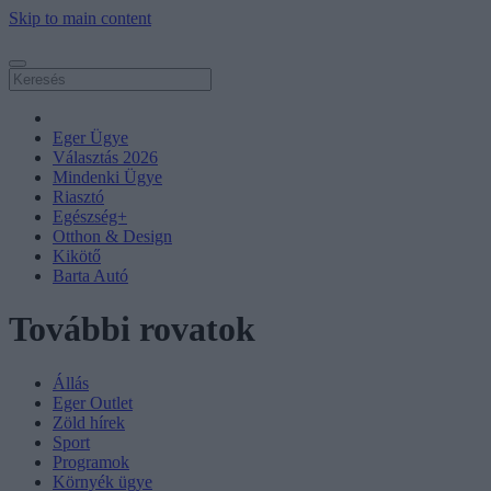
Skip to main content
Eger Ügye
Választás 2026
Mindenki Ügye
Riasztó
Egészség+
Otthon & Design
Kikötő
Barta Autó
További rovatok
Állás
Eger Outlet
Zöld hírek
Sport
Programok
Környék ügye