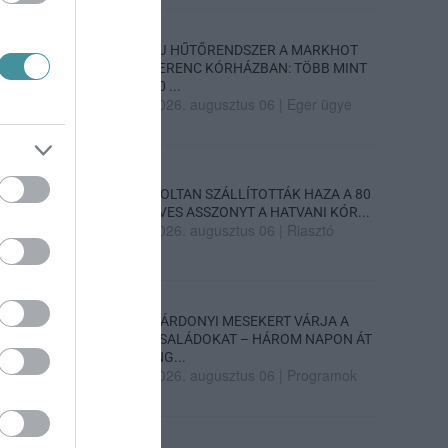
ÚJ HŰTŐRENDSZER A MARKHOT
FERENC KÓRHÁZBAN: TÖBB MINT
70 ...
2026. augusztus 06
|
Eger ügye
HOLTAN SZÁLLÍTOTTÁK HAZA A 80
ÉVES ASSZONYT A HATVANI KÓR...
2026. augusztus 06
|
Riasztó
GÁRDONYI MESEKERT VÁRJA A
CSALÁDOKAT – HÁROM NAPON ÁT
ING...
2026. augusztus 06
|
Programok