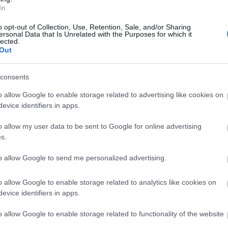
In
golásban készült, ez pedig se nem modern,
zerte arra törekszik, hogy termékei
o opt-out of Collection, Use, Retention, Sale, and/or Sharing
ersonal Data that Is Unrelated with the Purposes for which it
ságnak megfelelően újrahasznosíthatók
lected.
Out
ása minél kevésbé terhelje a környezetet.
csomagolási anyagok környezetbaráttá tétele
consents
ított a snackgyártó ennek érdekében: ezek
o allow Google to enable storage related to advertising like cookies on
kkentése, az újrahasznosított anyagok
evice identifiers in apps.
asznosítható anyagok fejlesztése."
o allow my user data to be sent to Google for online advertising
s.
to allow Google to send me personalized advertising.
o allow Google to enable storage related to analytics like cookies on
evice identifiers in apps.
en bennünket az EGRI ÜGYEK Google Hírek oldalán!
o allow Google to enable storage related to functionality of the website