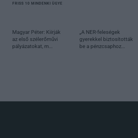
FRISS 10 MINDENKI ÜGYE
Magyar Péter: Kiírják
„A NER-feleségek
az első szélerőművi
gyerekkel biztosították
pályázatokat, m...
be a pénzcsaphoz...
.