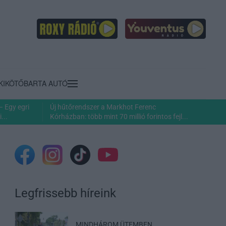
KIKÖTŐ
BARTA AUTÓ
– Egy egri
Új hűtőrendszer a Markhot Ferenc
...
Kórházban: több mint 70 millió forintos fejl...
Legfrissebb híreink
MINDHÁROM ÜTEMBEN