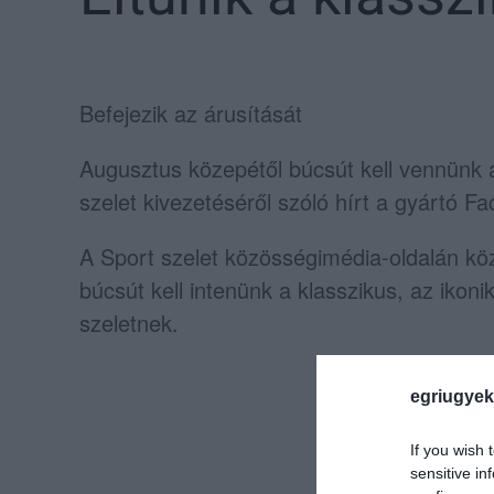
Befejezik az árusítását
Augusztus közepétől búcsút kell vennünk 
szelet kivezetéséről szóló hírt a gyártó F
A Sport szelet közösségimédia-oldalán kö
búcsút kell intenünk a klasszikus, az ikonik
szeletnek.
egriugyek
If you wish 
sensitive in