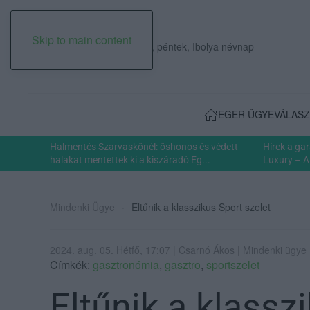
Skip to main content
2026. augusztus 07., péntek, Ibolya névnap
EGER ÜGYE
VÁLASZ
Halmentés Szarvaskőnél: őshonos és védett
Hírek a ga
halakat mentettek ki a kiszáradó Eg...
Luxury – A
Mindenki Ügye
Eltűnik a klasszikus Sport szelet
2024. aug. 05. Hétfő, 17:07 | Csarnó Ákos | Mindenki ügye
Címkék:
gasztronómia
,
gasztro
,
sportszelet
Eltűnik a klassz