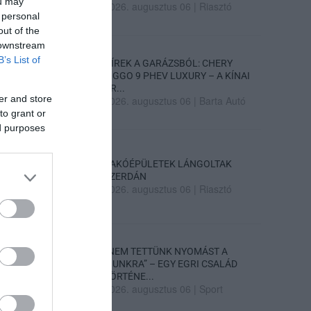
ou may
2026. augusztus 06
|
Riasztó
 personal
out of the
 downstream
B’s List of
HÍREK A GARÁZSBÓL: CHERY
TIGGO 9 PHEV LUXURY – A KÍNAI
PR...
er and store
2026. augusztus 06
|
Barta Autó
to grant or
ed purposes
LAKÓÉPÜLETEK LÁNGOLTAK
SZERDÁN
2026. augusztus 06
|
Riasztó
„NEM TETTÜNK NYOMÁST A
FIUNKRA” – EGY EGRI CSALÁD
TÖRTÉNE...
2026. augusztus 06
|
Sport