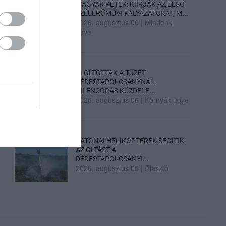
MAGYAR PÉTER: KIÍRJÁK AZ ELSŐ
SZÉLERŐMŰVI PÁLYÁZATOKAT, M...
2026. augusztus 06
|
Mindenki
ügye
ELOLTOTTÁK A TÜZET
DÉDESTAPOLCSÁNYNÁL,
KILENCÓRÁS KÜZDELE...
2026. augusztus 06
|
Környék ügye
KATONAI HELIKOPTEREK SEGÍTIK
AZ OLTÁST A
DÉDESTAPOLCSÁNYI...
2026. augusztus 05
|
Riasztó