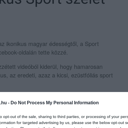
az ikonikus magyar édességtől, a Sport
acebook-oldalán tette közzé.
zzétett videóból kiderül, hogy hamarosan
us, az eredeti, azaz a kicsi, ezüstfóliás sport
.hu -
Do Not Process My Personal Information
to opt-out of the sale, sharing to third parties, or processing of your per
formation for targeted advertising by us, please use the below opt-out s