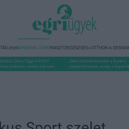
TÁS 2026
MINDENKI ÜGYE
RIASZTÓ
EGÉSZSÉG+
OTTHON & DESIGN
rázsból: Chery Tiggo 9 PHEV
„Nem tettünk nyomást a fiunkra” 
 kínai prémium, amely már nem...
család története, amely a Rapid Wi
ikus Sport szelet