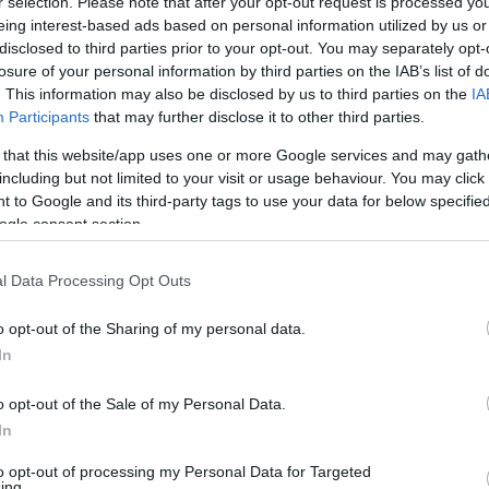
r selection. Please note that after your opt-out request is processed y
eing interest-based ads based on personal information utilized by us or
disclosed to third parties prior to your opt-out. You may separately opt-
losure of your personal information by third parties on the IAB’s list of
. This information may also be disclosed by us to third parties on the
IA
Participants
that may further disclose it to other third parties.
 that this website/app uses one or more Google services and may gath
including but not limited to your visit or usage behaviour. You may click 
 to Google and its third-party tags to use your data for below specifi
ogle consent section.
l Data Processing Opt Outs
o opt-out of the Sharing of my personal data.
In
o opt-out of the Sale of my Personal Data.
 kifejtette a termék megszüntetésének okát,
In
i a kicsi, ezüstcsomagolású Sport szeletet.
to opt-out of processing my Personal Data for Targeted
ing.