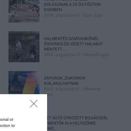
DOLGOZNAK A 25-ÖS FŐÚTON
EGERBEN
2026. augusztus 07
|
Eger ügye
HALMENTÉS SZARVASKŐNÉL:
ŐSHONOS ÉS VÉDETT HALAKAT
MENTETT...
2026. augusztus 07
|
Környék ügye
ZÁPOROK, ZIVATAROK
KIALAKULHATNAK
2026. augusztus 07
|
Mindenki
ügye
KÉT AUTÓ ÜTKÖZÖTT BOGÁCSON,
sonal or
A MENTŐK IS A HELYSZÍNRE
ection to
ÉRKE...