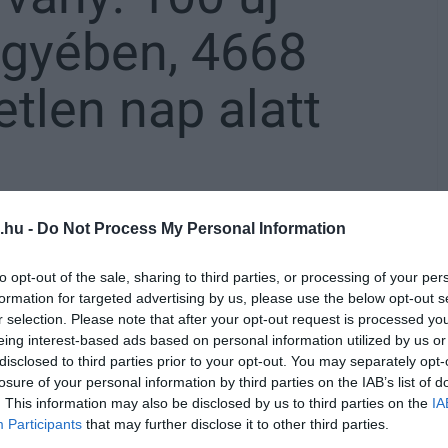
gyében, 4668
tlen nap alatt
.hu -
Do Not Process My Personal Information
k ki az új koronavírus-fertőzést (COVID-19),
to opt-out of the sale, sharing to third parties, or processing of your per
onosított fertőzöttek száma. Heves
formation for targeted advertising by us, please use the below opt-out s
r selection. Please note that after your opt-out request is processed y
sztráltak, vagyis hosszú idő után először
eing interest-based ads based on personal information utilized by us or
k száma.
disclosed to third parties prior to your opt-out. You may separately opt-
losure of your personal information by third parties on the IAB’s list of
. This information may also be disclosed by us to third parties on the
IA
Participants
that may further disclose it to other third parties.