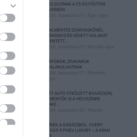
DOLGOZNAK A 25-ÖS FŐÚTON
EGERBEN
2026. augusztus 07
|
Eger ügye
HALMENTÉS SZARVASKŐNÉL:
ŐSHONOS ÉS VÉDETT HALAKAT
MENTETT...
2026. augusztus 07
|
Környék ügye
ZÁPOROK, ZIVATAROK
KIALAKULHATNAK
2026. augusztus 07
|
Mindenki
ügye
KÉT AUTÓ ÜTKÖZÖTT BOGÁCSON,
A MENTŐK IS A HELYSZÍNRE
ÉRKE...
2026. augusztus 06
|
Riasztó
HÍREK A GARÁZSBÓL: CHERY
TIGGO 9 PHEV LUXURY – A KÍNAI
PR...