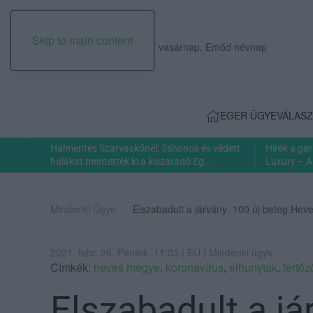
Skip to main content
2026. augusztus 09., vasárnap, Emőd névnap
EGER ÜGYE
VÁLASZ
Halmentés Szarvaskőnél: őshonos és védett
Hírek a ga
halakat mentettek ki a kiszáradó Eg...
Luxury – A
Mindenki Ügye
Elszabadult a járvány: 100 új beteg He
2021. febr. 26. Péntek, 11:03 | EÜ | Mindenki ügye
Címkék:
heves megye
,
koronavírus
,
elhunytak
,
fertőz
Elszabadult a já