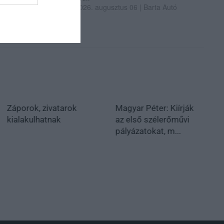
2026. augusztus 06
|
Barta Autó
Záporok, zivatarok
Magyar Péter: Kiírják
kialakulhatnak
az első szélerőművi
pályázatokat, m...