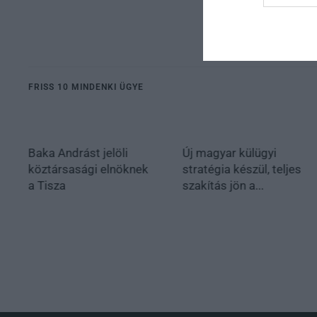
FRISS 10 MINDENKI ÜGYE
Baka Andrást jelöli
Új magyar külügyi
köztársasági elnöknek
stratégia készül, teljes
a Tisza
szakítás jön a...