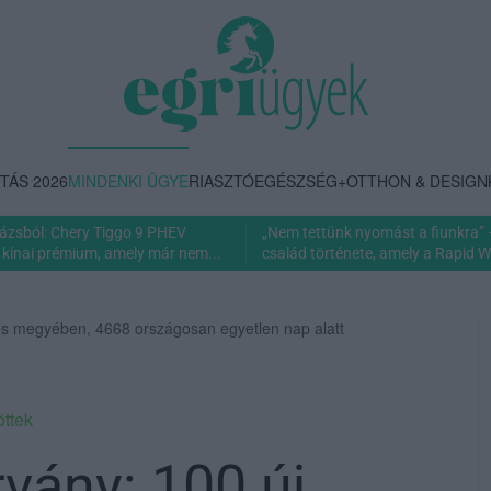
TÁS 2026
MINDENKI ÜGYE
RIASZTÓ
EGÉSZSÉG+
OTTHON & DESIGN
rázsból: Chery Tiggo 9 PHEV
„Nem tettünk nyomást a fiunkra” 
 kínai prémium, amely már nem...
család története, amely a Rapid Wi
ves megyében, 4668 országosan egyetlen nap alatt
öttek
rvány: 100 új