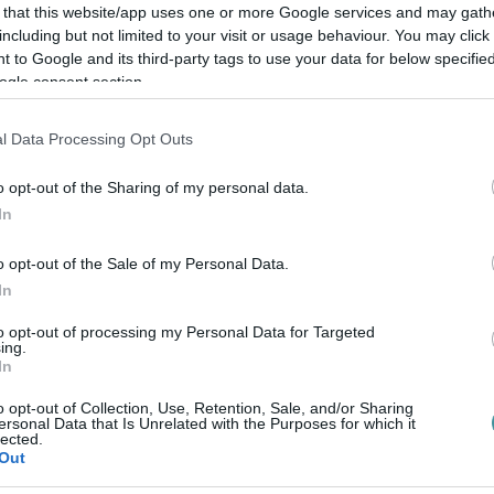
eteg, így az elhunytak száma 14 795 főre
 that this website/app uses one or more Google services and may gath
including but not limited to your visit or usage behaviour. You may click 
san nő, jelenleg 317 899 fő, az aktív
 to Google and its third-party tags to use your data for below specifi
vírusos beteget ápolnak kórházban, közülük
ogle consent section.
 283 fő kapott oltást, közülük 240 622 fő
l Data Processing Opt Outs
o opt-out of the Sharing of my personal data.
In
o opt-out of the Sale of my Personal Data.
In
en bennünket az EGRI ÜGYEK Google Hírek oldalán!
to opt-out of processing my Personal Data for Targeted
ing.
In
o opt-out of Collection, Use, Retention, Sale, and/or Sharing
ersonal Data that Is Unrelated with the Purposes for which it
lected.
Out