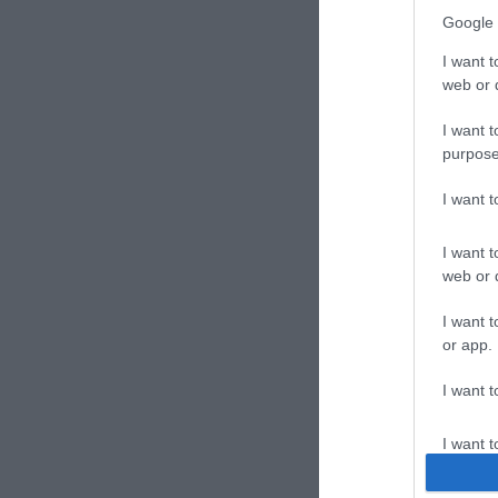
Google 
I want t
web or d
I want t
purpose
I want 
I want t
web or d
I want t
or app.
I want t
I want t
authenti