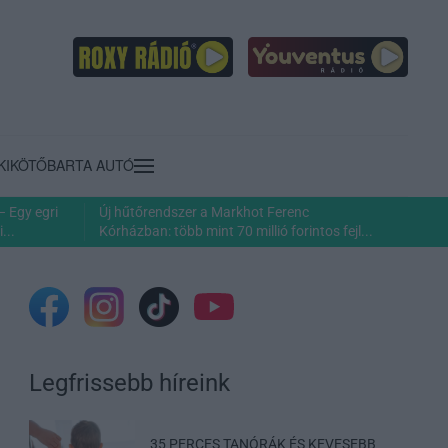
KIKÖTŐ
BARTA AUTÓ
– Egy egri
Új hűtőrendszer a Markhot Ferenc
...
Kórházban: több mint 70 millió forintos fejl...
Legfrissebb híreink
35 PERCES TANÓRÁK ÉS KEVESEBB