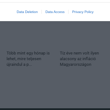
Data Deletion
Data Access
Privacy Policy
Több mint egy hónap is
Tíz éve nem volt ilyen
lehet, mire teljesen
alacsony az infláció
újraindul a p...
Magyarországon