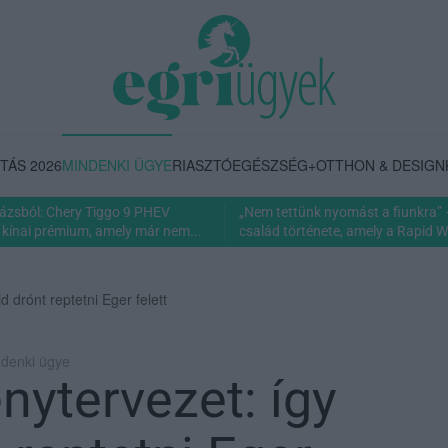
TÁS 2026
MINDENKI ÜGYE
RIASZTÓ
EGÉSZSÉG+
OTTHON & DESIGN
rázsból: Chery Tiggo 9 PHEV
„Nem tettünk nyomást a fiunkra” 
 kínai prémium, amely már nem...
család története, amely a Rapid Wi
d drónt reptetni Eger felett
ndenki ügye
énytervezet: így