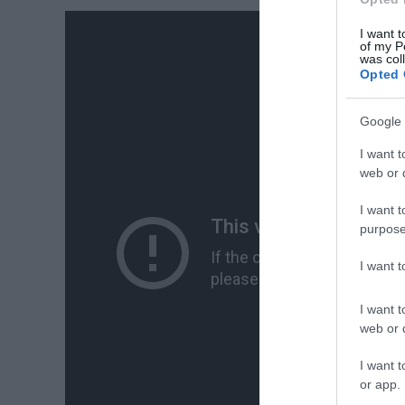
I want t
of my P
was col
Opted 
Google 
I want t
web or d
I want t
purpose
I want 
I want t
web or d
I want t
or app.