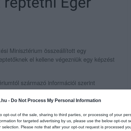
 reptetni Eger
si Minisztérium összeállított egy
reptetőknek el kellene végezniük egy képzést
.
riumtól származó információi szerint
vény tervezete, amely várhatóan idén nyáron
.hu -
Do Not Process My Personal Information
ján osztják majd csoportokba a drónokat. A
to opt-out of the sale, sharing to third parties, or processing of your per
formation for targeted advertising by us, please use the below opt-out s
cs teendőjük, az ilyen szerkezeteket
r selection. Please note that after your opt-out request is processed y