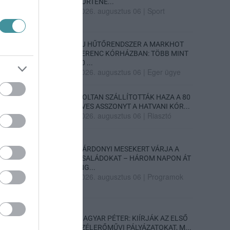
TÖRTÉNE...
2026. augusztus 06
|
Sport
ÚJ HŰTŐRENDSZER A MARKHOT
FERENC KÓRHÁZBAN: TÖBB MINT
70 ...
2026. augusztus 06
|
Eger ügye
HOLTAN SZÁLLÍTOTTÁK HAZA A 80
ÉVES ASSZONYT A HATVANI KÓR...
2026. augusztus 06
|
Riasztó
GÁRDONYI MESEKERT VÁRJA A
CSALÁDOKAT – HÁROM NAPON ÁT
ING...
2026. augusztus 06
|
Programok
MAGYAR PÉTER: KIÍRJÁK AZ ELSŐ
SZÉLERŐMŰVI PÁLYÁZATOKAT, M...