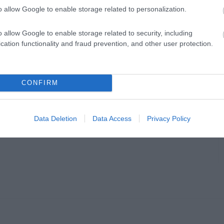
o allow Google to enable storage related to personalization.
o allow Google to enable storage related to security, including
cation functionality and fraud prevention, and other user protection.
CONFIRM
Data Deletion
Data Access
Privacy Policy
en bennünket az EGRI ÜGYEK Google Hírek oldalán!