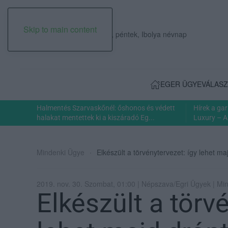
Skip to main content
2026. augusztus 07., péntek, Ibolya névnap
EGER ÜGYE
VÁLASZ
Halmentés Szarvaskőnél: őshonos és védett
Hírek a ga
halakat mentettek ki a kiszáradó Eg...
Luxury – A
Mindenki Ügye
Elkészült a törvénytervezet: így lehet maj
2019. nov. 30. Szombat, 01:00 | Népszava/Egri Ügyek | Mi
Elkészült a törv