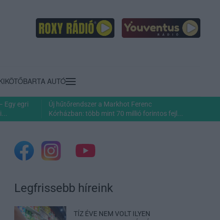
KIKÖTŐ
BARTA AUTÓ
– Egy egri
Új hűtőrendszer a Markhot Ferenc
...
Kórházban: több mint 70 millió forintos fejl...
Legfrissebb híreink
TÍZ ÉVE NEM VOLT ILYEN