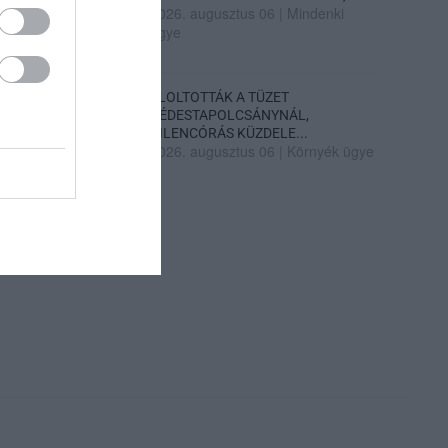
2026. augusztus 06
|
Mindenki
ügye
ELOLTOTTÁK A TÜZET
DÉDESTAPOLCSÁNYNÁL,
KILENCÓRÁS KÜZDELE...
2026. augusztus 06
|
Környék ügye