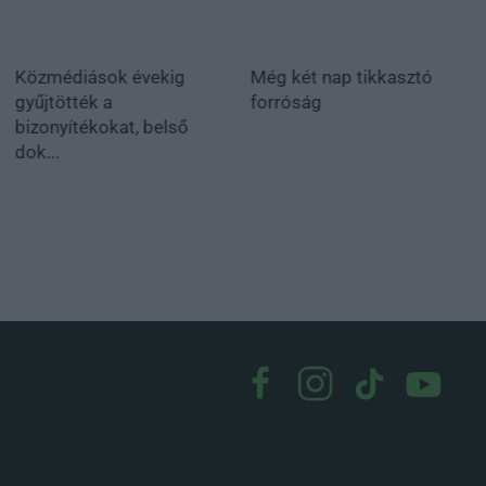
Közmédiások évekig
Még két nap tikkasztó
gyűjtötték a
forróság
bizonyítékokat, belső
dok...