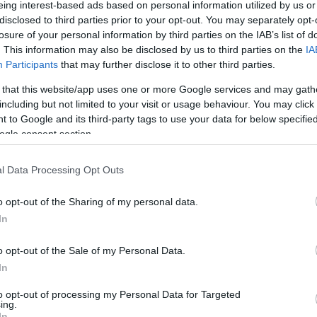
0 gramm és 2 kg közöttieket reptetőknek el
eing interest-based ads based on personal information utilized by us or
disclosed to third parties prior to your opt-out. You may separately opt-
 25 kilogramm közöttiek esetében pedig
losure of your personal information by third parties on the IAB’s list of
eszközt, a vezetőnek engedéllyel kell
. This information may also be disclosed by us to third parties on the
IA
l elvégezni. A 25 kilogramm feletti drónok
Participants
that may further disclose it to other third parties.
, valamint az eszköz légialkalmassági
 that this website/app uses one or more Google services and may gath
including but not limited to your visit or usage behaviour. You may click 
 vezetni.
 to Google and its third-party tags to use your data for below specifi
ogle consent section.
alkalmazást is fejlesztenek, így a drónt
 engedélyezett az adott napszakban a repülés.
l Data Processing Opt Outs
ségbiztosítást is, arra az esetre, ha a drón
o opt-out of the Sharing of my personal data.
zzák, hogy hol és mikor lehet majd repülni,
In
k, hogy melyik drónnal milyen magasra lehet
o opt-out of the Sale of my Personal Data.
In
to opt-out of processing my Personal Data for Targeted
gerről és környékéről:
ing.
In