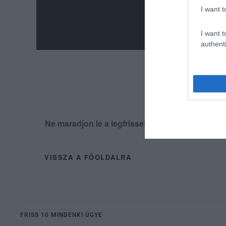
I want t
I want t
authenti
Ne maradjon le a legfrissebb hírekről, kövess
VISSZA A FŐOLDALRA
FRISS 10 MINDENKI ÜGYE