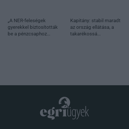
„A NER-feleségek
Kapitány: stabil maradt
gyerekkel biztosították
az ország ellátása, a
be a pénzcsaphoz...
takarékossá...