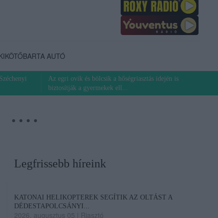
KIKÖTŐ
BARTA AUTÓ
 Széchenyi
Az egri ovik és bölcsik a hőségriasztás idején is
biztosítják a gyermekek ell...
Legfrissebb híreink
KATONAI HELIKOPTEREK SEGÍTIK AZ OLTÁST A
DÉDESTAPOLCSÁNYI...
2026. augusztus 05
|
Riasztó