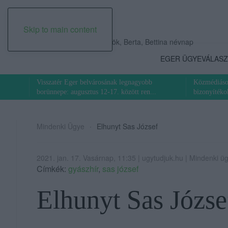
Skip to main content
2026. augusztus 06., csütörtök, Berta, Bettina névnap
EGER ÜGYE
VÁLASZ
Visszatér Eger belvárosának legnagyobb
Közmédiások
borünnepe: augusztus 12-17. között ren...
bizonyítékok
Mindenki Ügye
Elhunyt Sas József
2021. jan. 17. Vasárnap, 11:35 | ugytudjuk.hu | Mindenki ü
Címkék:
gyászhír
,
sas józsef
Elhunyt Sas Józse