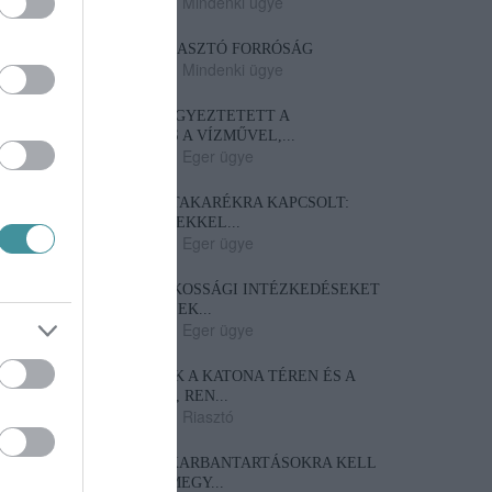
2026. augusztus 05
|
Mindenki ügye
MÉG KÉT NAP TIKKASZTÓ FORRÓSÁG
2026. augusztus 05
|
Mindenki ügye
DR. BÓDIS PÉTER EGYEZTETETT A
HATÓSÁGOKKAL ÉS A VÍZMŰVEL,...
2026. augusztus 04
|
Eger ügye
AZ AGRIA PARK IS TAKARÉKRA KAPCSOLT:
LEKAPCSOLT FÉNYEKKEL...
2026. augusztus 04
|
Eger ügye
ÚJABB VÍZTAKARÉKOSSÁGI INTÉZKEDÉSEKET
VEZET BE EGER – LEK...
2026. augusztus 04
|
Eger ügye
BETÖRT KIRAKATOK A KATONA TÉREN ÉS A
SZÉCHENYI UTCÁN, REN...
2026. augusztus 04
|
Riasztó
ÉJSZAKAI VASÚTI KARBANTARTÁSOKRA KELL
KÉSZÜLNI HEVES MEGY...