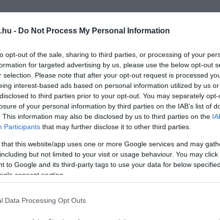
 meg a színész, humorista.
.hu -
Do Not Process My Personal Information
humorista, rendező szombat éjjel adta fel a
to opt-out of the sale, sharing to third parties, or processing of your per
formation for targeted advertising by us, please use the below opt-out s
r selection. Please note that after your opt-out request is processed y
eing interest-based ads based on personal information utilized by us or
egyik fővárosi kórházban, ahol a lap szerint
disclosed to third parties prior to your opt-out. You may separately opt-
eztőgépre helyezni.
losure of your personal information by third parties on the IAB’s list of
. This information may also be disclosed by us to third parties on the
IA
Participants
that may further disclose it to other third parties.
lefonon és átadván, mennyien kívánnak
korábbi színiigazgatónak. Rengetegen
 that this website/app uses one or more Google services and may gath
including but not limited to your visit or usage behaviour. You may click 
artottak az egészségi állapota miatt, hiszen
 to Google and its third-party tags to use your data for below specifi
kórházban.
ogle consent section.
l Data Processing Opt Outs