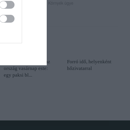
2026. augusztus 04
|
Környék ügye
Jól takarékoskodott az
Forró idő, helyenként
ország vasárnap este:
hőzivatarral
egy paksi bl...