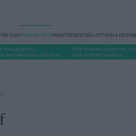
TÁS 2026
MINDENKI ÜGYE
RIASZTÓ
EGÉSZSÉG+
OTTHON & DESIGN
 évekig gyűjtötték a
Betört kirakatok a Katona téren és a
at, belső dokumentum tárja fel az...
utcán, rendőrségi vizsgálat in...
gye
f