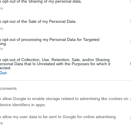
o opt-out of the Sharing of my personal data.
In
o opt-out of the Sale of my Personal Data.
In
to opt-out of processing my Personal Data for Targeted
ing.
In
o opt-out of Collection, Use, Retention, Sale, and/or Sharing
ersonal Data that Is Unrelated with the Purposes for which it
lected.
en bennünket az EGRI ÜGYEK Google Hírek oldalán!
Out
consents
o allow Google to enable storage related to advertising like cookies on
evice identifiers in apps.
o allow my user data to be sent to Google for online advertising
s.