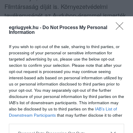
Filmtársaság díját is. Környezetvédelmi
tevékenységét az Audubon-éremmel ismerték
el.
egriugyek.hu -
Do Not Process My Personal
Information
indexkép: Anne-Christine POUJOULAT / AFP
If you wish to opt-out of the sale, sharing to third parties, or
processing of your personal or sensitive information for
targeted advertising by us, please use the below opt-out
section to confirm your selection. Please note that after your
opt-out request is processed you may continue seeing
interest-based ads based on personal information utilized by
Ne maradjon le a legfrissebb hírekről, kövessen
us or personal information disclosed to third parties prior to
bennünket az EGRI ÜGYEK Google Hírek oldalán!
your opt-out. You may separately opt-out of the further
disclosure of your personal information by third parties on the
IAB’s list of downstream participants. This information may
VISSZA A FŐOLDALRA
also be disclosed by us to third parties on the
IAB’s List of
Downstream Participants
that may further disclose it to other
third parties.
Please note that this website/app uses one or more Google