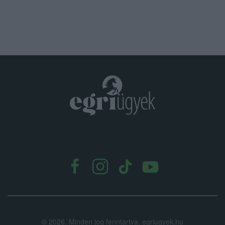
.
©
2026.
Minden jog fenntartva. egriugyek.hu