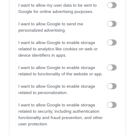
I want to allow my user data to be sent to
MIKÉNT LEHETÜNK TUDATOSABBAK A
Google for online advertising purposes.
MINDENNAPOKBAN?
2026. augusztus 10
|
Promóció
I want to allow Google to send me
personalized advertising.
I want to allow Google to enable storage
related to analytics like cookies on web or
device identifiers in apps.
A MESTERSÉGES INTELLIGENCIA
MINDENNAPI ÁTALAKULÁSA
I want to allow Google to enable storage
2026. augusztus 10
|
Promóció
related to functionality of the website or app.
I want to allow Google to enable storage
related to personalization.
I want to allow Google to enable storage
ÚJ MOBILALKALMAZÁS ERŐSÍTI EGER
related to security, including authentication
TURIZMUSÁT: ELKÉSZÜLT A V...
2026. augusztus 10
|
Eger ügye
functionality and fraud prevention, and other
user protection.