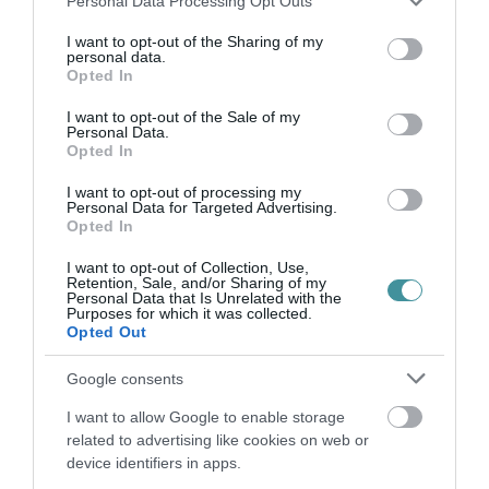
Personal Data Processing Opt Outs
services and may gather and store information including but
not limited to your visit or usage behaviour. You may click to
I want to opt-out of the Sharing of my
personal data.
grant or deny consent to Google and its third-party tags to
Opted In
Legfrissebb híreink
use your data for below specified purposes in below Google
consent section.
I want to opt-out of the Sale of my
Personal Data.
Opted In
VIZET VISZNEK A VADAKNAK A BÜKK-
I want to opt-out of processing my
FENNSÍKRA – A TARTÓS SZÁR...
Personal Data for Targeted Advertising.
2026. augusztus 10
|
Zöld hírek
Opted In
I want to opt-out of Collection, Use,
Retention, Sale, and/or Sharing of my
Personal Data that Is Unrelated with the
Purposes for which it was collected.
Opted Out
MEHRINGER, CO LEE ÉS A
BLAHALOUISIANA KONCERTJÉT IS
Google consents
LÁTHA...
2026. augusztus 10
|
Programok
I want to allow Google to enable storage
related to advertising like cookies on web or
device identifiers in apps.