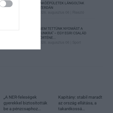
LAKÓÉPÜLETEK LÁNGOLTAK
SZERDÁN
2026. augusztus 06
|
Riasztó
„NEM TETTÜNK NYOMÁST A
FIUNKRA” – EGY EGRI CSALÁD
TÖRTÉNE...
2026. augusztus 06
|
Sport
„A NER-feleségek
Kapitány: stabil maradt
gyerekkel biztosították
az ország ellátása, a
be a pénzcsaphoz...
takarékossá...