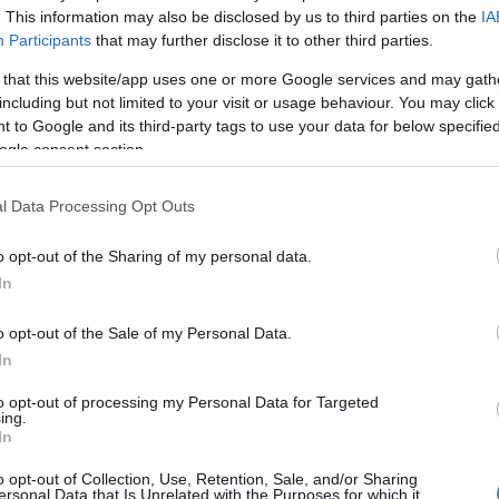
. This information may also be disclosed by us to third parties on the
IA
Participants
that may further disclose it to other third parties.
en bennünket az EGRI ÜGYEK Google Hírek oldalán!
 that this website/app uses one or more Google services and may gath
including but not limited to your visit or usage behaviour. You may click 
 to Google and its third-party tags to use your data for below specifi
ogle consent section.
l Data Processing Opt Outs
o opt-out of the Sharing of my personal data.
In
o opt-out of the Sale of my Personal Data.
In
to opt-out of processing my Personal Data for Targeted
ing.
In
o opt-out of Collection, Use, Retention, Sale, and/or Sharing
ersonal Data that Is Unrelated with the Purposes for which it