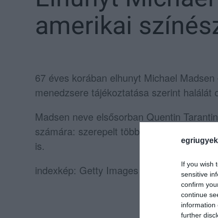
amerikai színés
67 éves korában elhunyt Michael Madsen 
menedzsere tájékoztatása szerint halálát 
Madsen neve elsősorban Quentin Tarantino
számára: szerepelt többek között a
Kutya
egriugyek
is.
If you wish 
indexkép: Getty Images
sensitive in
confirm you
continue se
information 
further disc