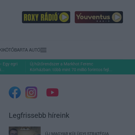
KIKÖTŐ
BARTA AUTÓ
– Egy egri
Új hűtőrendszer a Markhot Ferenc
...
Kórházban: több mint 70 millió forintos fejl...
Legfrissebb híreink
ÚJ MAGYAR KÜLÜGYI STRATÉGIA