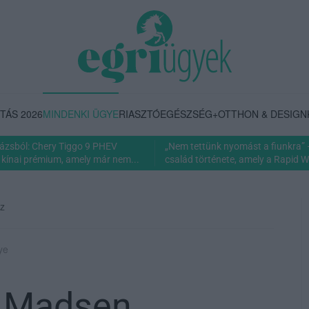
TÁS 2026
MINDENKI ÜGYE
RIASZTÓ
EGÉSZSÉG+
OTTHON & DESIGN
rázsból: Chery Tiggo 9 PHEV
„Nem tettünk nyomást a fiunkra” 
 kínai prémium, amely már nem...
család története, amely a Rapid Wi
sz
ye
l Madsen