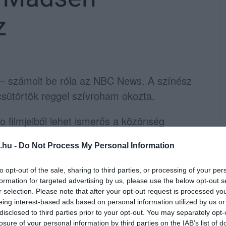
z
– számolt be róla az NBC News. A színész
csütörtök reggel szívroham okozta.
 filmjeiből lehet ismerős a közönség
szorítóban
és a
Kill Bill 2.
című alkotásokban
.hu -
Do Not Process My Personal Information
to opt-out of the sale, sharing to third parties, or processing of your per
formation for targeted advertising by us, please use the below opt-out s
r selection. Please note that after your opt-out request is processed y
eing interest-based ads based on personal information utilized by us or
disclosed to third parties prior to your opt-out. You may separately opt-
losure of your personal information by third parties on the IAB’s list of