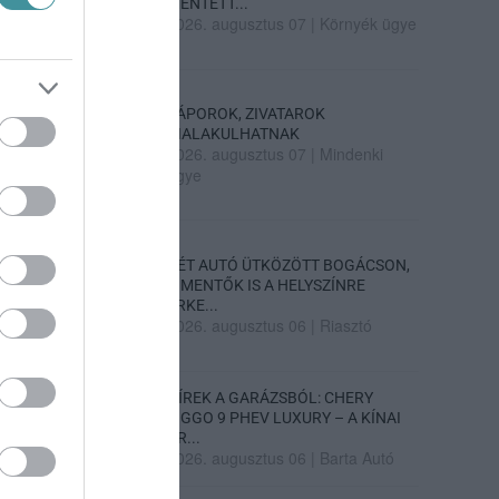
MENTETT...
2026. augusztus 07
|
Környék ügye
ZÁPOROK, ZIVATAROK
KIALAKULHATNAK
2026. augusztus 07
|
Mindenki
ügye
KÉT AUTÓ ÜTKÖZÖTT BOGÁCSON,
A MENTŐK IS A HELYSZÍNRE
ÉRKE...
2026. augusztus 06
|
Riasztó
HÍREK A GARÁZSBÓL: CHERY
TIGGO 9 PHEV LUXURY – A KÍNAI
PR...
2026. augusztus 06
|
Barta Autó