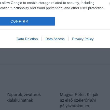
o allow Google to enable storage related to security, including
cation functionality and fraud prevention, and other user protection.
CONFIRM
Data Deletion
Data Access
Privacy Policy
Záporok, zivatarok
Magyar Péter: Kiírják
kialakulhatnak
az első szélerőművi
pályázatokat, m...