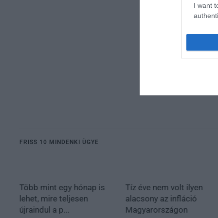
I want t
authenti
FRISS 10 MINDENKI ÜGYE
Több mint egy hónap is
Tíz éve nem volt ilyen
lehet, mire teljesen
alacsony az infláció
újraindul a p...
Magyarországon