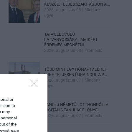
KÉSZÜL, TELJES SZAKÍTÁS JÖN A...
2026. augusztus 08
|
Mindenki
ügye
TATA ELBŰVÖLŐ
LÁTVÁNYOSSÁGAI, AMIKÉRT
ÉRDEMES MEGNÉZNI
2026. augusztus 08
|
Promóció
TÖBB MINT EGY HÓNAP IS LEHET,
MIRE TELJESEN ÚJRAINDUL A P...
2026. augusztus 07
|
Mindenki
ügye
sonal or
TANULJ NÉMETÜL OTTHONRÓL: A
ection to
DIGITÁLIS TANULÁS ELŐNYEI
ou may
2026. augusztus 07
|
Promóció
 personal
out of the
 downstream