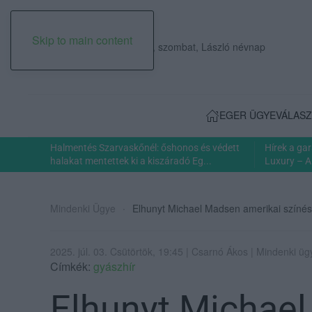
Skip to main content
2026. augusztus 08., szombat, László névnap
EGER ÜGYE
VÁLASZ
Halmentés Szarvaskőnél: őshonos és védett
Hírek a ga
halakat mentettek ki a kiszáradó Eg...
Luxury – A
Mindenki Ügye
Elhunyt Michael Madsen amerikai színé
2025. júl. 03. Csütörtök, 19:45 | Csarnó Ákos | Mindenki üg
Címkék:
gyászhír
Elhunyt Michae