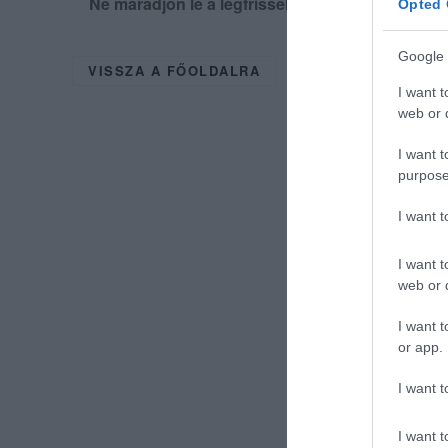
Ne maradjon le a legfrissebb hírekről, kövess
Opted 
Google 
VISSZA A FŐOLDALRA
I want t
web or d
I want t
purpose
I want 
I want t
web or d
I want t
or app.
I want t
I want t