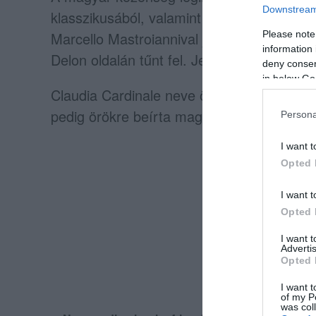
Downstream 
klasszikusából, valamint Fellini
8 és fél
cím
Marcello Mastroiannival játszott együtt, Vi
Please note
information 
Delon oldalán tűnt fel. Jelentős alakítást n
deny consent
in below Go
Claudia Cardinale neve összeforrt az olas
pedig örökre beírta magát a filmtörténetbe
Persona
I want t
Opted 
I want t
Opted 
I want 
Advertis
Opted 
I want t
of my P
was col