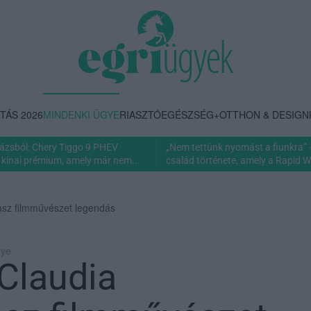
TÁS 2026
MINDENKI ÜGYE
RIASZTÓ
EGÉSZSÉG+
OTTHON & DESIGN
rázsból: Chery Tiggo 9 PHEV
„Nem tettünk nyomást a fiunkra” 
 kínai prémium, amely már nem...
család története, amely a Rapid Wi
lasz filmművészet legendás
gye
 Claudia