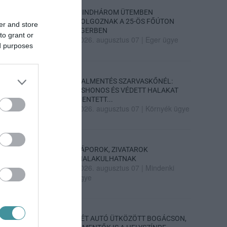
MINDHÁROM ÜTEMBEN
DOLGOZNAK A 25-ÖS FŐÚTON
er and store
EGERBEN
to grant or
2026. augusztus 07
|
Eger ügye
ed purposes
HALMENTÉS SZARVASKŐNÉL:
ŐSHONOS ÉS VÉDETT HALAKAT
MENTETT...
2026. augusztus 07
|
Környék ügye
ZÁPOROK, ZIVATAROK
KIALAKULHATNAK
2026. augusztus 07
|
Mindenki
ügye
KÉT AUTÓ ÜTKÖZÖTT BOGÁCSON,