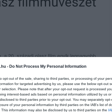
lasz filmművészet
, a 20. századi olasz film egyik legnagyobb
 színésznő ügynökére hivatkozva. Cardinale
.hu -
Do Not Process My Personal Information
otthonában, családja körében hunyt el.
to opt-out of the sale, sharing to third parties, or processing of your per
cíliai származású családban, és már pályája
formation for targeted advertising by us, please use the below opt-out s
 dolgozott együtt: Luchino Visconti,
r selection. Please note that after your opt-out request is processed y
eing interest-based ads based on personal information utilized by us or
rneuil és Sergio Leone is szerepet adott neki.
disclosed to third parties prior to your opt-out. You may separately opt-
losure of your personal information by third parties on the IAB’s list of
 egyszer egy Vadnyugat
című
. This information may also be disclosed by us to third parties on the
IA