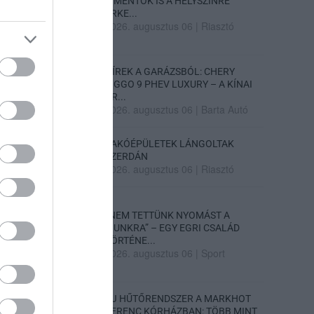
A MENTŐK IS A HELYSZÍNRE
ÉRKE...
2026. augusztus 06
|
Riasztó
HÍREK A GARÁZSBÓL: CHERY
TIGGO 9 PHEV LUXURY – A KÍNAI
PR...
2026. augusztus 06
|
Barta Autó
LAKÓÉPÜLETEK LÁNGOLTAK
SZERDÁN
2026. augusztus 06
|
Riasztó
„NEM TETTÜNK NYOMÁST A
FIUNKRA” – EGY EGRI CSALÁD
TÖRTÉNE...
2026. augusztus 06
|
Sport
ÚJ HŰTŐRENDSZER A MARKHOT
FERENC KÓRHÁZBAN: TÖBB MINT