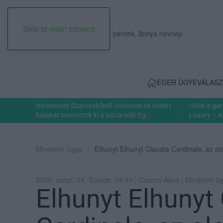
Skip to main content
2026. augusztus 07., péntek, Ibolya névnap
EGER ÜGYE
VÁLASZ
Halmentés Szarvaskőnél: őshonos és védett
Hírek a ga
halakat mentettek ki a kiszáradó Eg...
Luxury – A
Mindenki Ügye
Elhunyt Elhunyt Claudia Cardinale, az o
2025. szept. 24. Szerda, 08:49 | Csarnó Ákos | Mindenki ü
Elhunyt Elhunyt