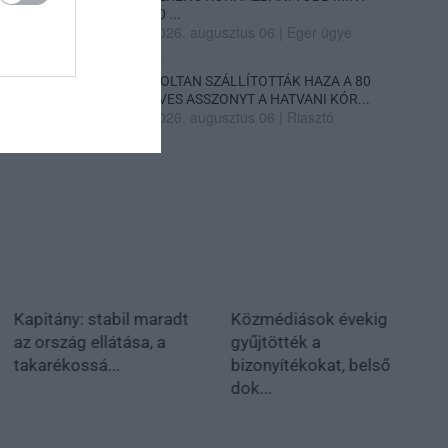
70 ...
2026. augusztus 06
|
Eger ügye
HOLTAN SZÁLLÍTOTTÁK HAZA A 80
ÉVES ASSZONYT A HATVANI KÓR...
2026. augusztus 06
|
Riasztó
Kapitány: stabil maradt
Közmédiások évekig
az ország ellátása, a
gyűjtötték a
takarékossá...
bizonyítékokat, belső
dok...