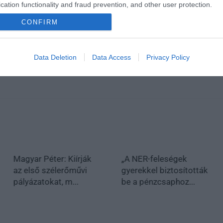
cation functionality and fraud prevention, and other user protection.
CONFIRM
Data Deletion
Data Access
Privacy Policy
Magyar Péter: Kiírják
„A NER-feleségek
az első szélerőművi
gyerekkel biztosították
pályázatokat, m...
be a pénzcsaphoz...