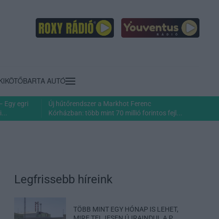
KIKÖTŐ
BARTA AUTÓ
– Egy egri
Új hűtőrendszer a Markhot Ferenc
...
Kórházban: több mint 70 millió forintos fejl...
Legfrissebb híreink
TÖBB MINT EGY HÓNAP IS LEHET,
MIRE TELJESEN ÚJRAINDUL A P...