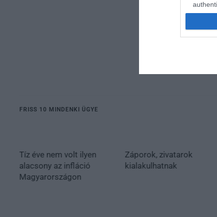
authenti
FRISS 10 MINDENKI ÜGYE
Tíz éve nem volt ilyen
Záporok, zivatarok
alacsony az infláció
kialakulhatnak
Magyarországon