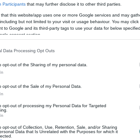
Participants
that may further disclose it to other third parties.
ű alkotásából ismerhette. Utóbbiban
sconti
A párduc
című filmjében pedig Alain
 that this website/app uses one or more Google services and may gath
including but not limited to your visit or usage behaviour. You may click 
yújtott a
Rocco és fivérei
című filmben is.
 to Google and its third-party tags to use your data for below specifi
ogle consent section.
z filmművészet aranykorával, alakításaival
.
l Data Processing Opt Outs
o opt-out of the Sharing of my personal data.
In
o opt-out of the Sale of my Personal Data.
In
to opt-out of processing my Personal Data for Targeted
ing.
In
o opt-out of Collection, Use, Retention, Sale, and/or Sharing
ersonal Data that Is Unrelated with the Purposes for which it
lected.