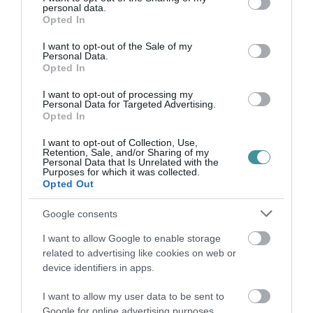
personal data.
grant or deny consent to Google and its third-party tags to
Opted In
use your data for below specified purposes in below Google
VISSZA A FŐOLDALRA
consent section.
I want to opt-out of the Sale of my
Personal Data.
Opted In
I want to opt-out of processing my
Personal Data for Targeted Advertising.
Opted In
I want to opt-out of Collection, Use,
Retention, Sale, and/or Sharing of my
Legfrissebb híreink
Personal Data that Is Unrelated with the
Purposes for which it was collected.
Opted Out
Google consents
VIZET VISZNEK A VADAKNAK A BÜKK-
FENNSÍKRA – A TARTÓS SZÁR...
I want to allow Google to enable storage
2026. augusztus 10
|
Zöld hírek
related to advertising like cookies on web or
device identifiers in apps.
I want to allow my user data to be sent to
Google for online advertising purposes.