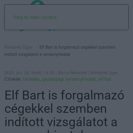
Skip to main content
Mindenki Ügye
Elf Bart is forgalmazó cégekkel szemben
indított vizsgálatot a versenyhivatal
2022. jún. 28. Kedd, 14:25 | Barna Benedek | Mindenki ügye
Címkék:
hirdetés
,
gazdasági versenyhivatal
,
elf bar
Elf Bart is forgalmazó
cégekkel szemben
indított vizsgálatot a