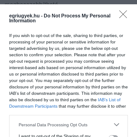
meghosszabbítható.
egriugyek.hu -
Do Not Process My Personal
Ahogy azt portálunk is megírta, az általános
Information
iskolások körében is divatos Elf Barról a
If you wish to opt-out of the sale, sharing to third parties, or
napokban a Magyar Ártalomcsökkentő
processing of your personal or sensitive information for
Egyesület elnöke, Toldy-Schedel Emil
úgy
targeted advertising by us, please use the below opt-out
nyilatkozott:
tévedés, hogy a leszokásban nem
section to confirm your selection. Please note that after your
opt-out request is processed you may continue seeing
segít – mivel a klasszikus dohányosok nem
interest-based ads based on personal information utilized by
fogják használni –, azonban sok olyan fiatal
us or personal information disclosed to third parties prior to
your opt-out. You may separately opt-out of the further
fogja szívni, aki eddig soha nem dohányzott.
disclosure of your personal information by third parties on the
IAB’s list of downstream participants. This information may
also be disclosed by us to third parties on the
IAB’s List of
Downstream Participants
that may further disclose it to other
third parties.
Please note that this website/app uses one or more Google
Ne maradjon le a legfrissebb hírekről, kövessen
Personal Data Processing Opt Outs
services and may gather and store information including but
bennünket az EGRI ÜGYEK Google Hírek oldalán!
not limited to your visit or usage behaviour. You may click to
I want to opt-out of the Sharing of my