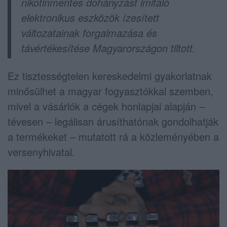
nikotinmentes dohányzást imitáló
elektronikus eszközök ízesített
változatainak forgalmazása és
távértékesítése Magyarországon tiltott.
Ez tisztességtelen kereskedelmi gyakorlatnak
minősülhet a magyar fogyasztókkal szemben,
mivel a vásárlók a cégek honlapjai alapján –
tévesen – legálisan árusíthatónak gondolhatják
a termékeket – mutatott rá a közleményében a
versenyhivatal.