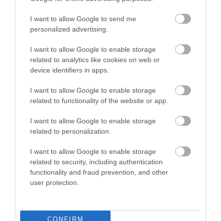
MEHRINGER, CO LEE ÉS A
BLAHALOUISIANA KONCERTJÉT IS
I want to allow Google to send me
LÁTHA...
personalized advertising.
2026. augusztus 10
|
Programok
I want to allow Google to enable storage
related to analytics like cookies on web or
device identifiers in apps.
MIKÉNT LEHETÜNK TUDATOSABBAK A
I want to allow Google to enable storage
MINDENNAPOKBAN?
related to functionality of the website or app.
2026. augusztus 10
|
Promóció
I want to allow Google to enable storage
related to personalization.
I want to allow Google to enable storage
related to security, including authentication
A MESTERSÉGES INTELLIGENCIA
functionality and fraud prevention, and other
MINDENNAPI ÁTALAKULÁSA
user protection.
2026. augusztus 10
|
Promóció
CONFIRM