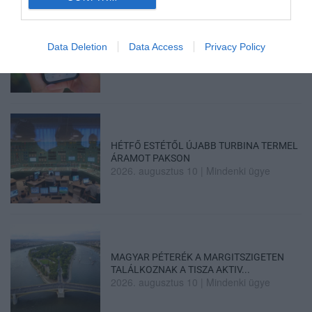
ÚJ MOBILALKALMAZÁS ERŐSÍTI EGER
Data Deletion
Data Access
Privacy Policy
TURIZMUSÁT: ELKÉSZÜLT A V...
2026. augusztus 10
|
Eger ügye
HÉTFŐ ESTÉTŐL ÚJABB TURBINA TERMEL
ÁRAMOT PAKSON
2026. augusztus 10
|
Mindenki ügye
MAGYAR PÉTERÉK A MARGITSZIGETEN
TALÁLKOZNAK A TISZA AKTIV...
2026. augusztus 10
|
Mindenki ügye