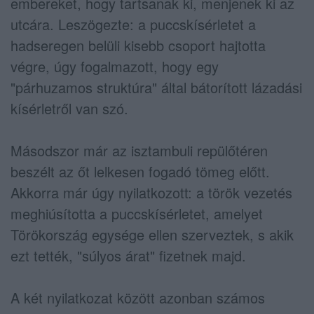
embereket, hogy tartsanak ki, menjenek ki az
utcára. Leszögezte: a puccskísérletet a
hadseregen belüli kisebb csoport hajtotta
végre, úgy fogalmazott, hogy egy
"párhuzamos struktúra" által bátorított lázadási
kísérletről van szó.
Másodszor már az isztambuli repülőtéren
beszélt az őt lelkesen fogadó tömeg előtt.
Akkorra már úgy nyilatkozott: a török vezetés
meghiúsította a puccskísérletet, amelyet
Törökország egysége ellen szerveztek, s akik
ezt tették, "súlyos árat" fizetnek majd.
A két nyilatkozat között azonban számos