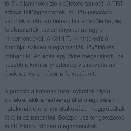
török állami televízió épületére támadt. A TRT
adását felfüggesztették, miután puccsista
katonák korábban behatoltak az épületbe, és
felolvastatták közleményüket az egyik
hírbemondóval. A CNN Türk hírtelevízió
stúdióját szintén megtámadták, lövöldözés
robbant ki. Az adás egy időre megszakadt, de
később a kormányhadsereg visszavette az
épületet, és a műsor is folytatódott.
A puccsista katonák tüzet nyitottak olyan
civilekre, akik a hadsereg által megkísérelt
hatalomátvétel elleni tiltakozásul megpróbáltak
átkelni az isztambuli Boszporusz tengerszoros
feletti hídon, többen megsebesültek.