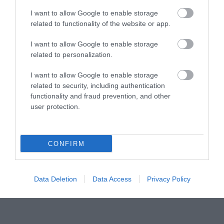
egyre javul", a hadsereg felső vezetésének
I want to allow Google to enable storage
nagy része most már ura a fegyveres erőknek.
related to functionality of the website or app.
I want to allow Google to enable storage
Az átláthatatlan események közepette
related to personalization.
hajnalban a belpolitikai stabilitás, a demokrácia
I want to allow Google to enable storage
és a béke megőrzése mellett foglalt állást az
related to security, including authentication
ENSZ főtitkára, az Európai Unói több vezető
functionality and fraud prevention, and other
user protection.
tisztségviselője, Angela Merkel német
kancellár, az amerikai elnök, az amerikai és az
orosz külügyminiszter.
CONFIRM
forrás: mti.hu
Data Deletion
Data Access
Privacy Policy