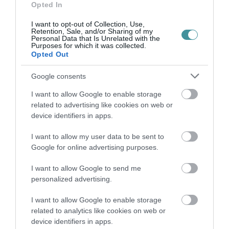
Opted In
Anadolu úgy tudja, hogy Kösét márciusban
eltávolították a vezérkari törzsből.
I want to opt-out of Collection, Use,
Retention, Sale, and/or Sharing of my
Personal Data that Is Unrelated with the
Purposes for which it was collected.
Más hírek ugyanakkor azt sejtetik, hogy
Opted Out
szombat reggelre még korántsem volt teljes a
Google consents
puccsisták feletti győzelem. Erdogan
I want to allow Google to enable storage
Isztambulban még nem tudta megmondani,
related to advertising like cookies on web or
hogy mi lett a vezérkari főnök sorsa. Még csak
device identifiers in apps.
ezután jelentették a hírügynökségek, hogy
I want to allow my user data to be sent to
harci gépek szálltak fel a lázadók gépeinek
Google for online advertising purposes.
megsemmisítésére. Binali Yildirim
I want to allow Google to send me
miniszterelnök tévényilatkozatában arról is
personalized advertising.
beszélt, hogy a zendülők Ankarában és
I want to allow Google to enable storage
Isztambulban továbbra is tüzelnek a levegőből,
related to analytics like cookies on web or
de hozzátette: a helyzet "minden percben
device identifiers in apps.