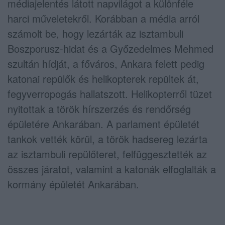
médiajelentés látott napvilágot a különféle
harci műveletekről. Korábban a média arról
számolt be, hogy lezárták az isztambuli
Boszporusz-hidat és a Győzedelmes Mehmed
szultán hídját, a főváros, Ankara felett pedig
katonai repülők és helikopterek repültek át,
fegyverropogás hallatszott. Helikopterről tüzet
nyitottak a török hírszerzés és rendőrség
épületére Ankarában. A parlament épületét
tankok vették körül, a török hadsereg lezárta
az isztambuli repülőteret, felfüggesztették az
összes járatot, valamint a katonák elfoglalták a
kormány épületét Ankarában.