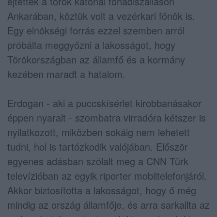
ejtettek a török katonai főhadiszálláson
Ankarában, köztük volt a vezérkari főnök is.
Egy elnökségi forrás ezzel szemben arról
próbálta meggyőzni a lakosságot, hogy
Törökországban az államfő és a kormány
kezében maradt a hatalom.
Erdogan - aki a puccskísérlet kirobbanásakor
éppen nyaralt - szombatra virradóra kétszer is
nyilatkozott, miközben sokáig nem lehetett
tudni, hol is tartózkodik valójában. Először
egyenes adásban szólalt meg a CNN Türk
televízióban az egyik riporter mobiltelefonjáról.
Akkor biztosította a lakosságot, hogy ő még
mindig az ország államfője, és arra sarkallta az