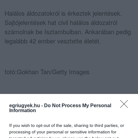
Halálos áldozatokról is érkeztek jelentések.
Sajtójelentések hat civil halálos áldozatról
számolnak be Isztambulban. Ankarában pedig
legalább 42 ember vesztette életét.
fotó:
Gokhan Tan/Getty Images
Szombat reggel már arról szóltak a hírek, hogy
a puccskísérletet sikerült meghiúsítani.
egriugyek.hu -
Do Not Process My Personal
Information
Legalábbis ezt mondta maga Erdogan
Isztambulban, a miniszterelnök pedig így
If you wish to opt-out of the sale, sharing to third parties, or
fogalmazott: "Az idióta puccskísérlet elbukott,
processing of your personal or sensitive information for