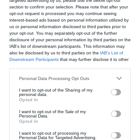
targeted advertising by us, please use the below opt-out
a helyzetet gyakorlatilag ellenőrzés alatt
section to confirm your selection. Please note that after your
tartjuk". Tájékoztatták a lakosságot, hogy
opt-out request is processed you may continue seeing
interest-based ads based on personal information utilized by
őrizetbe vették a puccskísérlet több vezetőjét:
us or personal information disclosed to third parties prior to
a török média szerint egy tábornokot és három
your opt-out. You may separately opt-out of the further
disclosure of your personal information by third parties on the
alacsonyabb rangú katonát az isztambuli
IAB’s list of downstream participants. This information may
Atatürk repülőtér közelében fogták el, négy
also be disclosed by us to third parties on the
IAB’s List of
puccsistát, köztük egy tisztet pedig a TRT
Downstream Participants
that may further disclose it to other
third parties.
televíziónál "semlegesítettek". Reggeli
Please note that this website/app uses one or more Google
bejelentés szerint a puccskísérlettel
Personal Data Processing Opt Outs
services and may gather and store information including but
összefüggésben több mint 130 embert vettek
not limited to your visit or usage behaviour. You may click to
I want to opt-out of the Sharing of my
personal data.
őrizetbe.
grant or deny consent to Google and its third-party tags to
Opted In
use your data for below specified purposes in below Google
consent section.
I want to opt-out of the Sale of my
Több forrás szerint Muharrem Köse ezredes,
Personal Data.
Opted In
egykori vezérkari törzstiszt volt a
I want to opt-out of processing my
hatalomátvételi kísérlet szervezője. Az
Personal Data for Targeted Advertising.