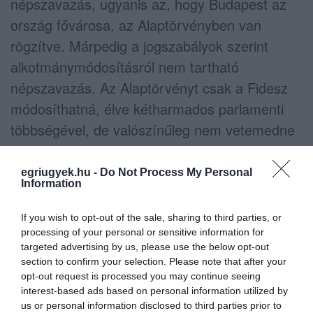
népszavazás, ugyanis az, hogy Budapest az
ország fővárosa, az Alaptörvényben van
rögzítve. Márpedig a jogszabályok szerint
alkotmánymódosításról nem tartható
népszavazás. Az Alaptörvényt csak a Fidesz
módosíthatná, élve kétharmados parlamenti
többségével, de valószínűleg nem vetemedne
erre.
egriugyek.hu -
Do Not Process My Personal
Ugyanis ha Debrecen főváros lenne, az óriási
Information
kavarodást okozna a kormánytagok körében:
If you wish to opt-out of the sale, sharing to third parties, or
Orbán Viktor hivatala például költözhetne is
processing of your personal or sensitive information for
rögtön a várból a BMW-gyár közelébe, meg
targeted advertising by us, please use the below opt-out
section to confirm your selection. Please note that after your
vele együtt az összes minisztérium is – igaz,
opt-out request is processed you may continue seeing
korábban pont a Fidesz-kormánynak
volt egy
interest-based ads based on personal information utilized by
us or personal information disclosed to third parties prior to
olyan ötlete
, hogy a minisztériumokat a