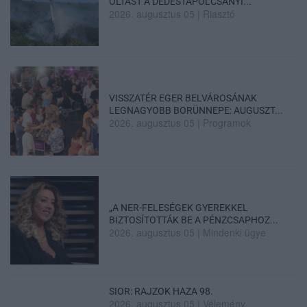
OLTÁST A DÉDESTAPOLCSÁNYI...
2026. augusztus 05
|
Riasztó
VISSZATÉR EGER BELVÁROSÁNAK
LEGNAGYOBB BORÜNNEPE: AUGUSZT...
2026. augusztus 05
|
Programok
„A NER-FELESÉGEK GYEREKKEL
BIZTOSÍTOTTÁK BE A PÉNZCSAPHOZ...
2026. augusztus 05
|
Mindenki ügye
SIOR: RAJZOK HAZA 98.
2026. augusztus 05
|
Vélemény