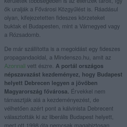
kerületek többségében is az ellenzék tarolt, így
ők uralják a Fővárosi Közgyűlést is. Ráadásul
olyan, kifejezetetten fideszes körzeteket
buktak el Budapesten, mint a Várnegyed vagy
a Rózsadomb.
De már szállította is a megoldást egy fideszes
propagandaoldal, a Mindenszo.hu, amit az
Azonnali
vett észre.
A portál országos
népszavazást kezdeményez, hogy Budapest
helyett Debrecen legyen a jövőben
Magyarország fővárosa.
Érvekkel nem
támasztják alá a kezdeményezést, de
vélhetően azért pont a kálvinista Debrecent
választották ki az liberális Budapest helyett,
mert ott 1998 óta nemcsak magabiztosan