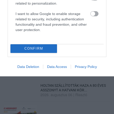
related to personalization.
LAKÓÉPÜLETEK LÁNGOLTAK SZERDÁN
2026. augusztus 06
|
Riasztó
I want to allow Google to enable storage
related to security, including authentication
functionality and fraud prevention, and other
user protection.
„NEM TETTÜNK NYOMÁST A FIUNKRA” –
EGY EGRI CSALÁD TÖRTÉNE...
2026. augusztus 06
|
Sport
CONFIRM
ÚJ HŰTŐRENDSZER A MARKHOT FERENC
Data Deletion
Data Access
Privacy Policy
KÓRHÁZBAN: TÖBB MINT 70 ...
2026. augusztus 06
|
Eger ügye
HOLTAN SZÁLLÍTOTTÁK HAZA A 80 ÉVES
ASSZONYT A HATVANI KÓR...
2026. augusztus 06
|
Riasztó