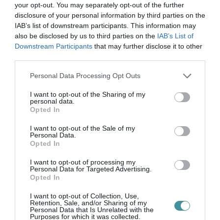
your opt-out. You may separately opt-out of the further
decentralizáció jegyében szét kellene szórni a
disclosure of your personal information by third parties on the
vidéki nagyvárosok közt. Vannak persze érvek
IAB’s list of downstream participants. This information may
also be disclosed by us to third parties on the
IAB’s List of
is Debrecen mellett a politikán túl: ha
Downstream Participants
that may further disclose it to other
átköltözne a főváros, épülne egy csomó új
third parties.
lakás, és hosszútávon megképeznék az így is
Please note that this website/app uses one or more Google
Personal Data Processing Opt Outs
services and may gather and store information including but
vízfejű ország ellenpólusát Budapesttel
not limited to your visit or usage behaviour. You may click to
I want to opt-out of the Sharing of my
szemben.
personal data.
grant or deny consent to Google and its third-party tags to
Opted In
use your data for below specified purposes in below Google
(Külső fotó: MTI)
consent section.
I want to opt-out of the Sale of my
Personal Data.
Opted In
I want to opt-out of processing my
Personal Data for Targeted Advertising.
Opted In
Ne maradjon le a legfrissebb hírekről, kövessen
bennünket az EGRI ÜGYEK Google Hírek oldalán!
I want to opt-out of Collection, Use,
Retention, Sale, and/or Sharing of my
Personal Data that Is Unrelated with the
Purposes for which it was collected.