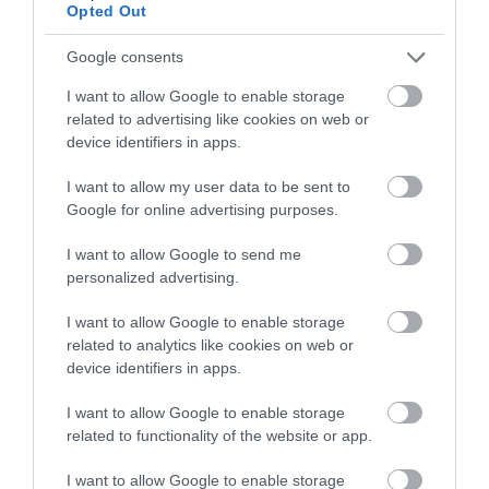
Opted Out
VISSZA A FŐOLDALRA
Google consents
I want to allow Google to enable storage
related to advertising like cookies on web or
device identifiers in apps.
I want to allow my user data to be sent to
Legfrissebb híreink
Google for online advertising purposes.
I want to allow Google to send me
personalized advertising.
KÉT AUTÓ ÜTKÖZÖTT BOGÁCSON, A
MENTŐK IS A HELYSZÍNRE ÉRKE...
I want to allow Google to enable storage
2026. augusztus 06
|
Riasztó
related to analytics like cookies on web or
device identifiers in apps.
I want to allow Google to enable storage
HÍREK A GARÁZSBÓL: CHERY TIGGO 9
related to functionality of the website or app.
PHEV LUXURY – A KÍNAI PR...
2026. augusztus 06
|
Barta Autó
I want to allow Google to enable storage