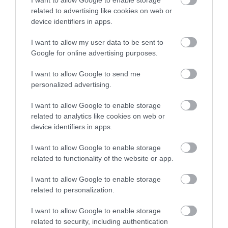
I want to allow Google to enable storage
related to advertising like cookies on web or
device identifiers in apps.
ÚJ HŰTŐRENDSZER A MARKHOT FERENC
I want to allow my user data to be sent to
KÓRHÁZBAN: TÖBB MINT 70 ...
Google for online advertising purposes.
2026. augusztus 06
|
Eger ügye
I want to allow Google to send me
HOLTAN SZÁLLÍTOTTÁK HAZA A 80 ÉVES
personalized advertising.
ASSZONYT A HATVANI KÓR...
2026. augusztus 06
|
Riasztó
I want to allow Google to enable storage
related to analytics like cookies on web or
device identifiers in apps.
GÁRDONYI MESEKERT VÁRJA A
I want to allow Google to enable storage
CSALÁDOKAT – HÁROM NAPON ÁT ING...
related to functionality of the website or app.
2026. augusztus 06
|
Programok
I want to allow Google to enable storage
related to personalization.
I want to allow Google to enable storage
related to security, including authentication
MAGYAR PÉTER: KIÍRJÁK AZ ELSŐ