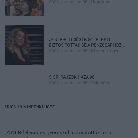
2026. augusztus 05
|
Programok
„A NER-FELESÉGEK GYEREKKEL
BIZTOSÍTOTTÁK BE A PÉNZCSAPHOZ...
2026. augusztus 05
|
Mindenki ügye
SIOR: RAJZOK HAZA 98.
2026. augusztus 05
|
Vélemény
FRISS 10 MINDENKI ÜGYE
„A NER-feleségek gyerekkel biztosították be a