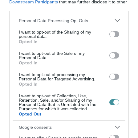
Downstream Participants
that may further disclose it to other
KÉT AUTÓ ÜTKÖZÖTT BOGÁCSON, A
third parties.
MENTŐK IS A HELYSZÍNRE ÉRKE...
2026. augusztus 06
|
Riasztó
Please note that this website/app uses one or more Google
Personal Data Processing Opt Outs
services and may gather and store information including but
not limited to your visit or usage behaviour. You may click to
I want to opt-out of the Sharing of my
personal data.
grant or deny consent to Google and its third-party tags to
Opted In
use your data for below specified purposes in below Google
consent section.
I want to opt-out of the Sale of my
HÍREK A GARÁZSBÓL: CHERY TIGGO 9
Personal Data.
PHEV LUXURY – A KÍNAI PR...
Opted In
2026. augusztus 06
|
Barta Autó
I want to opt-out of processing my
Personal Data for Targeted Advertising.
Opted In
LAKÓÉPÜLETEK LÁNGOLTAK SZERDÁN
I want to opt-out of Collection, Use,
2026. augusztus 06
|
Riasztó
Retention, Sale, and/or Sharing of my
Personal Data that Is Unrelated with the
Purposes for which it was collected.
Opted Out
„NEM TETTÜNK NYOMÁST A FIUNKRA” –
Google consents
EGY EGRI CSALÁD TÖRTÉNE...
2026. augusztus 06
|
Sport