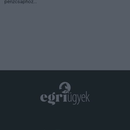
pénzcsaphoz...
.