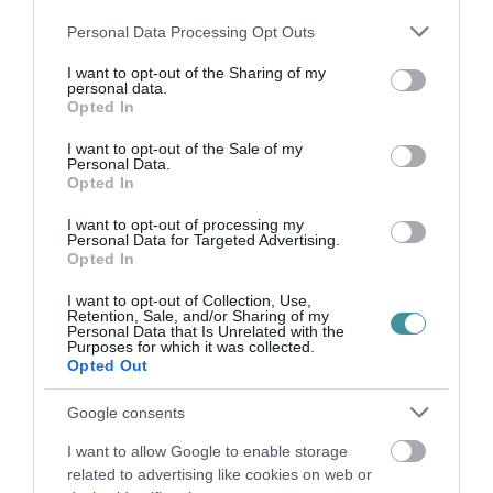
Please note that this website/app uses one or more Google
Personal Data Processing Opt Outs
services and may gather and store information including but
not limited to your visit or usage behaviour. You may click to
I want to opt-out of the Sharing of my
personal data.
grant or deny consent to Google and its third-party tags to
Opted In
Ne maradjon le a legfrissebb hírekről, kövessen
use your data for below specified purposes in below Google
bennünket az EGRI ÜGYEK Google Hírek oldalán!
consent section.
I want to opt-out of the Sale of my
Personal Data.
Opted In
VISSZA A FŐOLDALRA
I want to opt-out of processing my
Personal Data for Targeted Advertising.
Opted In
I want to opt-out of Collection, Use,
Retention, Sale, and/or Sharing of my
Personal Data that Is Unrelated with the
Purposes for which it was collected.
Opted Out
Legfrissebb híreink
Google consents
I want to allow Google to enable storage
related to advertising like cookies on web or
VIZET VISZNEK A VADAKNAK A BÜKK-