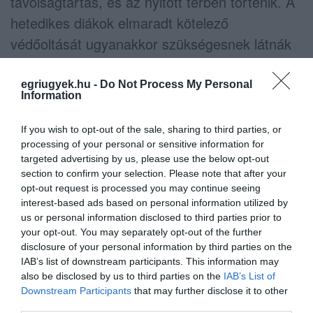
távolságtartás, és az nyitott térben történik. A
hetedikes diákok elmaradt kötelező
védőoltását ugyanakkor szükségesnek látnák
mielőbb pótolni.
egriugyek.hu -
Do Not Process My Personal
Az oktatási akciócsoport kizárólag
Information
javaslatokat tud tenni, az iskolák
If you wish to opt-out of the sale, sharing to third parties, or
újraindításáról a kormány fog dönteni
–
processing of your personal or sensitive information for
várhatóan néhány nap múlva tárgyal majd a
targeted advertising by us, please use the below opt-out
section to confirm your selection. Please note that after your
kérdésről a kabinet.
opt-out request is processed you may continue seeing
interest-based ads based on personal information utilized by
(Indexkép: Kovács Tamás / MTI)
us or personal information disclosed to third parties prior to
your opt-out. You may separately opt-out of the further
disclosure of your personal information by third parties on the
Százezer magyar tanulót nem tudnak otthonról
IAB’s list of downstream participants. This information may
rendesen oktatni kutatók szerint
also be disclosed by us to third parties on the
IAB’s List of
Downstream Participants
that may further disclose it to other
third parties.