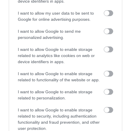
device identifiers in apps.
FENNSÍKRA – A TARTÓS SZÁR...
2026. augusztus 10
|
Zöld hírek
I want to allow my user data to be sent to
Google for online advertising purposes.
I want to allow Google to send me
personalized advertising.
MEHRINGER, CO LEE ÉS A
BLAHALOUISIANA KONCERTJÉT IS
I want to allow Google to enable storage
LÁTHA...
related to analytics like cookies on web or
2026. augusztus 10
|
Programok
device identifiers in apps.
I want to allow Google to enable storage
related to functionality of the website or app.
I want to allow Google to enable storage
MIKÉNT LEHETÜNK TUDATOSABBAK A
related to personalization.
MINDENNAPOKBAN?
2026. augusztus 10
|
Promóció
I want to allow Google to enable storage
related to security, including authentication
functionality and fraud prevention, and other
user protection.