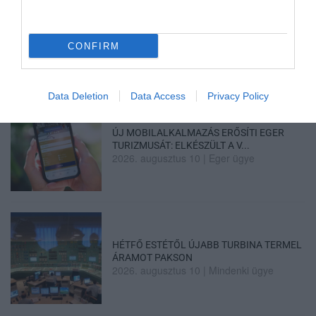
A MESTERSÉGES INTELLIGENCIA
MINDENNAPI ÁTALAKULÁSA
2026. augusztus 10
|
Promóció
CONFIRM
Data Deletion
Data Access
Privacy Policy
ÚJ MOBILALKALMAZÁS ERŐSÍTI EGER
TURIZMUSÁT: ELKÉSZÜLT A V...
2026. augusztus 10
|
Eger ügye
HÉTFŐ ESTÉTŐL ÚJABB TURBINA TERMEL
ÁRAMOT PAKSON
2026. augusztus 10
|
Mindenki ügye