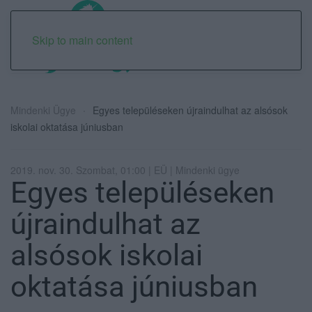
Skip to main content
Mindenki Ügye
Egyes településeken újraindulhat az alsósok
iskolai oktatása júniusban
2019. nov. 30. Szombat, 01:00 | EÜ | Mindenki ügye
Egyes településeken
újraindulhat az
alsósok iskolai
oktatása júniusban