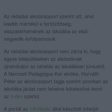
Az oktatási akciócsoport szerint ott, ahol
kisebb mértékű a fertőzöttség,
visszatérhetnének az iskolába az első-
negyedik évfolyamosok.
Az oktatási akciócsoport nem zárta ki, hogy
egyes településeken az alsósoknak
újrainduljon az oktatás az iskolákban júniustól.
A Nemzeti Pedagógus Kar elnöke, Horváth
Péter az akciócsoport tagja szerint azonban az
iskolába járást nem lehetne kötelezővé tenni
az
Index
szerint.
A portál az
InfoRádió
által készített interjút