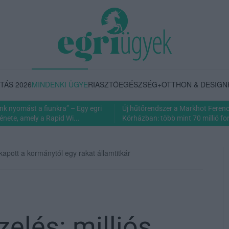
TÁS 2026
MINDENKI ÜGYE
RIASZTÓ
EGÉSZSÉG+
OTTHON & DESIGN
nk nyomást a fiunkra” – Egy egri
Új hűtőrendszer a Markhot Feren
énete, amely a Rapid Wi...
Kórházban: több mint 70 millió fori
kapott a kormánytól egy rakat államtitkár
elés: milliós