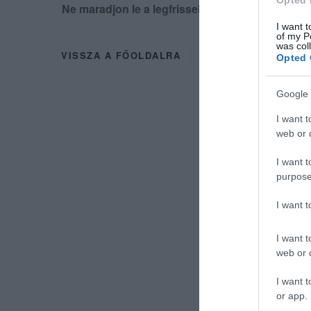
Ne maradjon le a legfrissebb hírekről, kövess
I want t
of my P
was col
VISSZA A FŐOLDALRA
Opted 
Google 
I want t
web or d
I want t
purpose
I want 
I want t
web or d
I want t
or app.