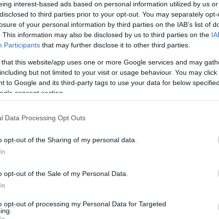
eing interest-based ads based on personal information utilized by us or
erelnökség jutalmazta leginkább a vezetőit,
disclosed to third parties prior to your opt-out. You may separately opt-
losure of your personal information by third parties on the IAB’s list of
 a Pénzügyminisztérium nem élt ilyen
. This information may also be disclosed by us to third parties on the
IA
Participants
that may further disclose it to other third parties.
 that this website/app uses one or more Google services and may gath
: Farkas Sándor, Zambó Péter, Rácz András,
including but not limited to your visit or usage behaviour. You may click 
 István, Németh Szilárd (Honvédelmi
 to Google and its third-party tags to use your data for below specifi
ogle consent section.
 Kovács Zoltán (2019 után újra), Dömötör
f, Juhász Roland, Juhász Edit, Fónagy János
l Data Processing Opt Outs
s Pál, György István, Fürjes Balázs,
o opt-out of the Sharing of my personal data.
relnökség) –
írja
a K-Monitor.
In
o opt-out of the Sale of my Personal Data.
In
to opt-out of processing my Personal Data for Targeted
ing.
In