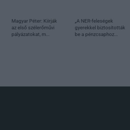
Magyar Péter: Kiírják
„A NER-feleségek
az első szélerőművi
gyerekkel biztosították
pályázatokat, m...
be a pénzcsaphoz...
.