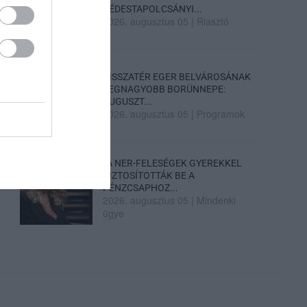
DÉDESTAPOLCSÁNYI...
2026. augusztus 05
|
Riasztó
VISSZATÉR EGER BELVÁROSÁNAK
LEGNAGYOBB BORÜNNEPE:
AUGUSZT...
2026. augusztus 05
|
Programok
„A NER-FELESÉGEK GYEREKKEL
BIZTOSÍTOTTÁK BE A
PÉNZCSAPHOZ...
2026. augusztus 05
|
Mindenki
ügye