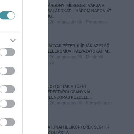
GÁRDONYI MESEKERT VÁRJA A
CSALÁDOKAT – HÁROM NAPON ÁT
ING...
2026. augusztus 06
|
Programok
MAGYAR PÉTER: KIÍRJÁK AZ ELSŐ
SZÉLERŐMŰVI PÁLYÁZATOKAT, M...
2026. augusztus 06
|
Mindenki
ügye
ELOLTOTTÁK A TÜZET
DÉDESTAPOLCSÁNYNÁL,
KILENCÓRÁS KÜZDELE...
2026. augusztus 06
|
Környék ügye
KATONAI HELIKOPTEREK SEGÍTIK
AZ OLTÁST A