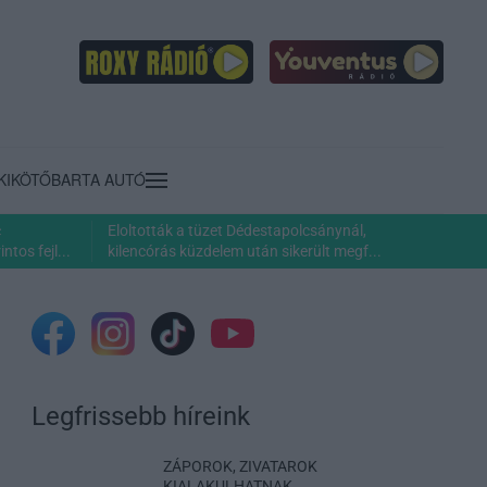
KIKÖTŐ
BARTA AUTÓ
c
Eloltották a tüzet Dédestapolcsánynál,
ntos fejl...
kilencórás küzdelem után sikerült megf...
Legfrissebb híreink
ZÁPOROK, ZIVATAROK
KIALAKULHATNAK