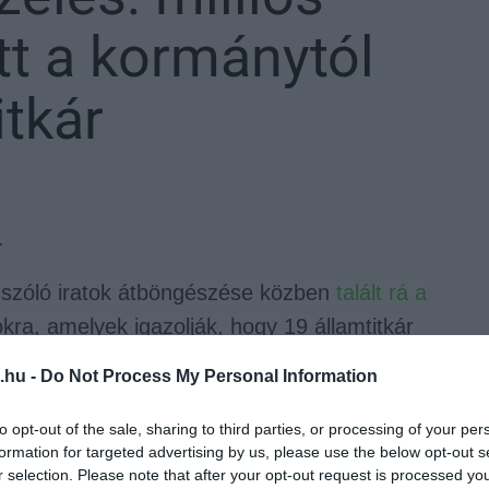
tt a kormánytól
itkár
.
l szóló iratok átböngészése közben
talált rá a
a, amelyek igazolják, hogy 19 államtitkár
ra jutalmat.
.hu -
Do Not Process My Personal Information
tviselők esetében így van definiálva:
to opt-out of the sale, sharing to third parties, or processing of your per
ismeretére, tudására figyelemmel motivációs
formation for targeted advertising by us, please use the below opt-out s
r selection. Please note that after your opt-out request is processed y
avégzése a munkáltató kiemelt érdeke".