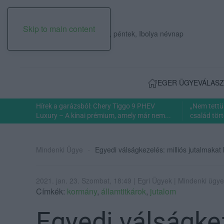
Skip to main content
2026. augusztus 07., péntek, Ibolya névnap
EGER ÜGYE
VÁLASZ
Hírek a garázsból: Chery Tiggo 9 PHEV
„Nem tettü
Luxury – A kínai prémium, amely már nem...
család tört
Mindenki Ügye
Egyedi válságkezelés: milliós jutalmakat 
2021. jan. 23. Szombat, 18:49 | Egri Ügyek | Mindenki ügye
Címkék:
kormány
,
államtitkárok
,
jutalom
Egyedi válságkez