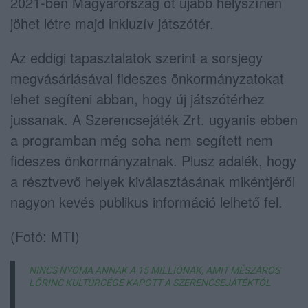
2021-ben Magyarország öt újabb helyszínén
jöhet létre majd inkluzív játszótér.
Az eddigi tapasztalatok szerint a sorsjegy
megvásárlásával fideszes önkormányzatokat
lehet segíteni abban, hogy új játszótérhez
jussanak. A Szerencsejáték Zrt. ugyanis ebben
a programban még soha nem segített nem
fideszes önkormányzatnak. Plusz adalék, hogy
a résztvevő helyek kiválasztásának mikéntjéről
nagyon kevés publikus információ lelhető fel.
(Fotó: MTI)
NINCS NYOMA ANNAK A 15 MILLIÓNAK, AMIT MÉSZÁROS
LŐRINC KULTÚRCÉGE KAPOTT A SZERENCSEJÁTÉKTÓL