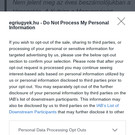
Nem jelent meg az éves beszámolójukban a
támogatás. A Kultúra a Magyarságért
Nonprofit Kft. 2019 augusztusában kötött
egriugyek.hu -
Do Not Process My Personal
15 millió forint értékű szponzorációs
Information
szerződést a Szerencsejáték Zrt.-vel. A
If you wish to opt-out of the sale, sharing to third parties, or
támogatás immár rendszeresnek
processing of your personal or sensitive information for
mondható, mert az állami cég 2017-ben és
targeted advertising by us, please use the below opt-out
section to confirm your selection. Please note that after your
2018-ban is adományozott Mészáros Lőrinc
opt-out request is processed you may continue seeing
cégének közel 11,5 millió forintot.
interest-based ads based on personal information utilized by
us or personal information disclosed to third parties prior to
your opt-out. You may separately opt-out of the further
disclosure of your personal information by third parties on the
IAB’s list of downstream participants. This information may
also be disclosed by us to third parties on the
IAB’s List of
Downstream Participants
that may further disclose it to other
Ne maradjon le a legfrissebb hírekről, kövessen
third parties.
bennünket az EGRI ÜGYEK Google Hírek oldalán!
Please note that this website/app uses one or more Google
Personal Data Processing Opt Outs
services and may gather and store information including but