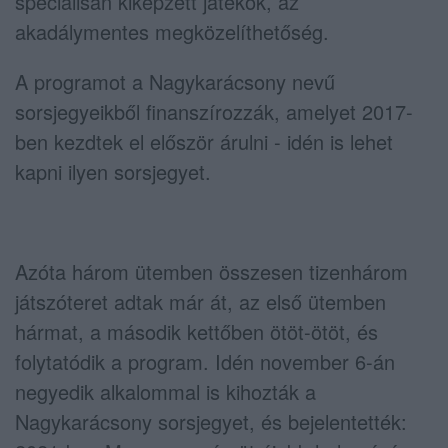
speciálisan kiképzett játékok, az
akadálymentes megközelíthetőség.
A programot a Nagykarácsony nevű
sorsjegyeikből finanszírozzák, amelyet 2017-
ben kezdtek el először árulni - idén is lehet
kapni ilyen sorsjegyet.
Azóta három ütemben összesen tizenhárom
játszóteret adtak már át, az első ütemben
hármat, a második kettőben ötöt-ötöt, és
folytatódik a program. Idén november 6-án
negyedik alkalommal is kihozták a
Nagykarácsony sorsjegyet, és bejelentették: