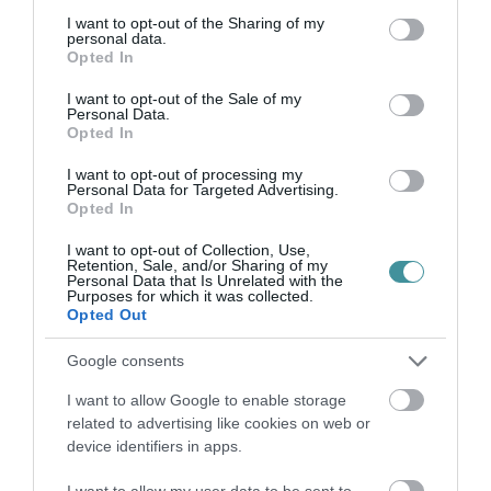
not limited to your visit or usage behaviour. You may click to
I want to opt-out of the Sharing of my
VISSZA A FŐOLDALRA
personal data.
grant or deny consent to Google and its third-party tags to
Opted In
use your data for below specified purposes in below Google
consent section.
I want to opt-out of the Sale of my
Personal Data.
Opted In
I want to opt-out of processing my
Personal Data for Targeted Advertising.
Opted In
Legfrissebb híreink
I want to opt-out of Collection, Use,
Retention, Sale, and/or Sharing of my
Personal Data that Is Unrelated with the
Purposes for which it was collected.
MINDHÁROM ÜTEMBEN DOLGOZNAK A 25-
Opted Out
ÖS FŐÚTON EGERBEN
2026. augusztus 07
|
Eger ügye
Google consents
I want to allow Google to enable storage
related to advertising like cookies on web or
device identifiers in apps.
HALMENTÉS SZARVASKŐNÉL: ŐSHONOS
I want to allow my user data to be sent to