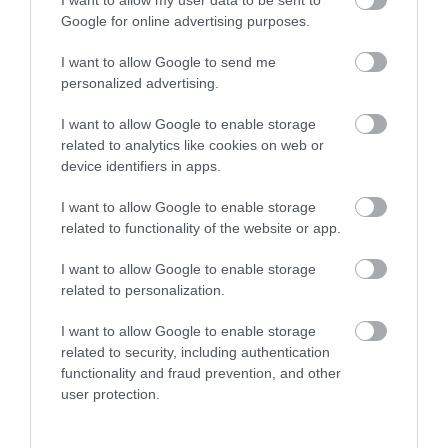
ÉS VÉDETT HALAKAT MENTETT...
Google for online advertising purposes.
2026. augusztus 07
|
Környék ügye
I want to allow Google to send me
personalized advertising.
I want to allow Google to enable storage
related to analytics like cookies on web or
ZÁPOROK, ZIVATAROK KIALAKULHATNAK
device identifiers in apps.
2026. augusztus 07
|
Mindenki ügye
I want to allow Google to enable storage
related to functionality of the website or app.
I want to allow Google to enable storage
related to personalization.
KÉT AUTÓ ÜTKÖZÖTT BOGÁCSON, A
MENTŐK IS A HELYSZÍNRE ÉRKE...
I want to allow Google to enable storage
2026. augusztus 06
|
Riasztó
related to security, including authentication
functionality and fraud prevention, and other
user protection.
HÍREK A GARÁZSBÓL: CHERY TIGGO 9