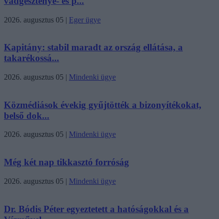
vadgesztenye- és p...
2026. augusztus 05
|
Eger ügye
Kapitány: stabil maradt az ország ellátása, a
takarékossá...
2026. augusztus 05
|
Mindenki ügye
Közmédiások évekig gyűjtötték a bizonyítékokat,
belső dok...
2026. augusztus 05
|
Mindenki ügye
Még két nap tikkasztó forróság
2026. augusztus 05
|
Mindenki ügye
Dr. Bódis Péter egyeztetett a hatóságokkal és a