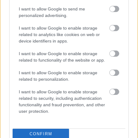
A közvetlen lakossági hozzájárulás majdnem felét
gyógyszerekre és gyógyászati segédeszközökre költik
, amely
I want to allow Google to send me
arány az egyik legmagasabb az EU-ban.
personalized advertising.
I want to allow Google to enable storage
related to analytics like cookies on web or
Ne maradjon le a legfrissebb hírekről, kövessen bennünket az
EGRI ÜGYEK Google Hírek oldalán!
device identifiers in apps.
Vissza a főoldalra
I want to allow Google to enable storage
related to functionality of the website or app.
I want to allow Google to enable storage
related to personalization.
I want to allow Google to enable storage
related to security, including authentication
functionality and fraud prevention, and other
Legfrissebb híreink
user protection.
Katonai helikopterek segítik az oltást a
CONFIRM