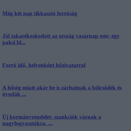
Még két nap tikkasztó forróság
Jól takarékoskodott az ország vasárnap este: egy
paksi bl...
Forró idő, helyenként hőzivatarral
A hőség miatt akár be is zárhatnak a bölcsődék és
óvodák ...
Új kormányrendelet: szankciók várnak a
nagyfogyasztókra, ...