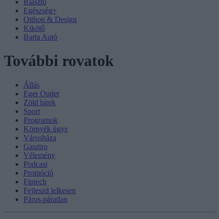
Riasztó
Egészség+
Otthon & Design
Kikötő
Barta Autó
További rovatok
Állás
Eger Outlet
Zöld hírek
Sport
Programok
Környék ügye
Városháza
Gasztro
Vélemény
Podcast
Promóció
Fintech
Fejleszd lelkesen
Páros-páratlan