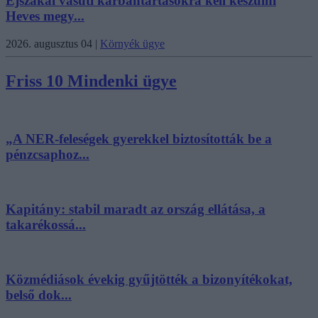
Éjszakai vasúti karbantartásokra kell készülni
Heves megy...
2026. augusztus 04
|
Környék ügye
Friss 10 Mindenki ügye
„A NER-feleségek gyerekkel biztosították be a
pénzcsaphoz...
Kapitány: stabil maradt az ország ellátása, a
takarékossá...
Közmédiások évekig gyűjtötték a bizonyítékokat,
belső dok...