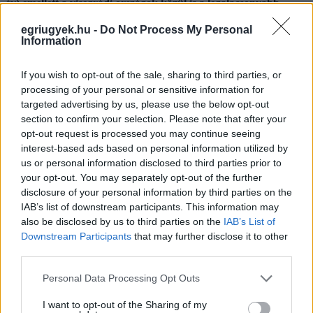
év) emellett a visegrádi országok közül is a legalacsonyabb
.
Durva eltérést találtak nemek és képzettségi szint szerint. A nők hét
évvel tovább élnek, mint a férfiak, a legmagasabb végzettséggel
egriugyek.hu -
Do Not Process My Personal
Information
rendelkező 30 éves férfiak 12, a nők pedig 6 évvel hosszabb ideig
élnek, mint a legalacsonyabb végzettségű kortársaik. Ez a szakadék
pedig jóval mélyebb, mint az uniós átlag, amely hét év.
If you wish to opt-out of the sale, sharing to third parties, or
processing of your personal or sensitive information for
targeted advertising by us, please use the below opt-out
Magyarországon a halálozások fele életmódbeli kockázati
section to confirm your selection. Please note that after your
tényezőknek tulajdonítható.
A magyarok Európa legerősebb
opt-out request is processed you may continue seeing
dohányosai közé tartoznak. Aggasztó a magas
interest-based ads based on personal information utilized by
alkoholfogyasztás és a kamaszkori nagyivás.
Noha az elmúlt
us or personal information disclosed to third parties prior to
évtizedben csökkent a felnőttek alkoholfogyasztása, 2017-ben még
mindig több mint 10 százalékkal magasabb volt az uniós átlagnál.
your opt-out. You may separately opt-out of the further
disclosure of your personal information by third parties on the
Az elhízott felnőttek aránya szintén az egyik legmagasabb
IAB’s list of downstream participants. This information may
Európában
: minden ötödik felnőtt elhízott volt 2017-ben, és az
also be disclosed by us to third parties on the
IAB’s List of
eltérések ugyanúgy megfigyelhetők az iskolai végzettség mentén.
Downstream Participants
that may further disclose it to other
A jelentésben megemlítik ugyanakkor, hogy a kormány több
third parties.
intézkedést hozott a táplálkozás javítására: 2011-ben bevezette a
népegészségügyi termékadót, hogy mérsékelje az egészségtelen
Please note that this website/app uses one or more Google
Personal Data Processing Opt Outs
élelmiszerek fogyasztását, 2013-ban pedig rendeletet fogadott el az
services and may gather and store information including but
élelmiszerekben lévő transzzsírsavak korlátozásáról.
not limited to your visit or usage behaviour. You may click to
I want to opt-out of the Sharing of my