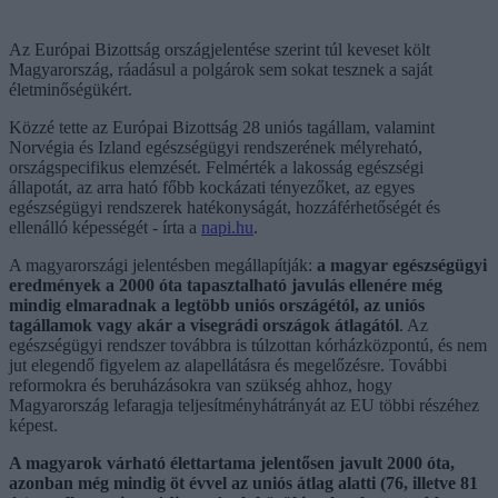
Az Európai Bizottság országjelentése szerint túl keveset költ
Magyarország, ráadásul a polgárok sem sokat tesznek a saját
életminőségükért.
Közzé tette az Európai Bizottság 28 uniós tagállam, valamint
Norvégia és Izland egészségügyi rendszerének mélyreható,
országspecifikus elemzését. Felmérték a lakosság egészségi
állapotát, az arra ható főbb kockázati tényezőket, az egyes
egészségügyi rendszerek hatékonyságát, hozzáférhetőségét és
ellenálló képességét - írta a
napi.hu
.
A magyarországi jelentésben megállapítják:
a magyar egészségügyi
eredmények a 2000 óta tapasztalható javulás ellenére még
mindig elmaradnak a legtöbb uniós országétól, az uniós
tagállamok vagy akár a visegrádi országok átlagától
. Az
egészségügyi rendszer továbbra is túlzottan kórházközpontú, és nem
jut elegendő figyelem az alapellátásra és megelőzésre. További
reformokra és beruházásokra van szükség ahhoz, hogy
Magyarország lefaragja teljesítményhátrányát az EU többi részéhez
képest.
A magyarok várható élettartama jelentősen javult 2000 óta,
azonban még mindig öt évvel az uniós átlag alatti (76, illetve 81