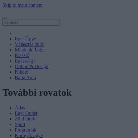
Skip to main content
Eger Ügye
Választás 2026
Mindenki Ügye
Riasztó
Egészség+
Otthon & Design
Kikötő
Barta Autó
További rovatok
Állás
Eger Outlet
Zöld hírek
Sport
Programok
Környék ügye