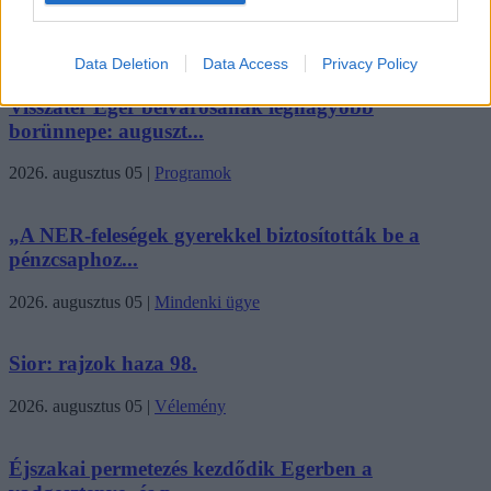
dédestapolcsányi...
2026. augusztus 05
|
Riasztó
Data Deletion
Data Access
Privacy Policy
Visszatér Eger belvárosának legnagyobb
borünnepe: auguszt...
2026. augusztus 05
|
Programok
„A NER-feleségek gyerekkel biztosították be a
pénzcsaphoz...
2026. augusztus 05
|
Mindenki ügye
Sior: rajzok haza 98.
2026. augusztus 05
|
Vélemény
Éjszakai permetezés kezdődik Egerben a