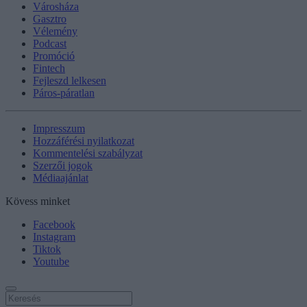
Városháza
Gasztro
Vélemény
Podcast
Promóció
Fintech
Fejleszd lelkesen
Páros-páratlan
Impresszum
Hozzáférési nyilatkozat
Kommentelési szabályzat
Szerzői jogok
Médiaajánlat
Kövess minket
Facebook
Instagram
Tiktok
Youtube