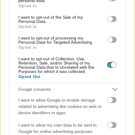
personal data.
grant or deny consent to Google and its third-party tags to
Magyarországon a legmagasabb a rákkal összefüggő halálozás
Opted In
use your data for below specified purposes in below Google
az EU-ban.
A nagyarányú dohányzás részben megmagyarázza a
tüdőrák és más, dohányzáshoz köthető rákbetegségek okozta
consent section.
I want to opt-out of the Sale of my
halálozást, de az országnak nagyok a hiányosságai a rák
Personal Data.
megelőzése, felismerése és kezelése terén is. Jóllehet bizonyos
Opted In
rákbetegségek, így az emlőrák és a méhnyakrák esetében a korai
felismerés mind az életminőséget, mind az élettartamot javítja, e két
I want to opt-out of processing my
Personal Data for Targeted Advertising.
betegség tekintetében a szűrési arányok a legalacsonyabbak között
Opted In
vannak az EU-ban.
A jelentés szerint Magyarország kevesebbet költ az egészségügyi
I want to opt-out of Collection, Use,
Retention, Sale, and/or Sharing of my
ellátásra mint a legtöbb uniós ország.
Az egészségügyi ágazat
Personal Data that Is Unrelated with the
krónikusan alulfinanszírozott, és úgy tűnik, az egészségügy nem
Purposes for which it was collected.
kiemelt prioritás, amint azt az egészségügyi közkiadások viszonylag
Opted Out
alacsony részaránya is mutatja.
Google consents
Az állam az egészségügyi kiadásoknak csak kétharmadát fedezi,
ami jóval alacsonyabb az uniós átlagnál (79 százalék), a zsebből
I want to allow Google to enable storage
fizetett közvetlen lakossági hozzájárulás aránya (27 százalék)
pedig jóval magasabb az uniós átlagnál (16 százalék).
related to advertising like cookies on web or
device identifiers in apps.
Az önrész magas szintje aránytalanul érinti az alacsony jövedelmű
csoportokat, és a háztartások magas arányának okoz katasztrofális
I want to allow my user data to be sent to
egészségügyi kiadásokat.
Google for online advertising purposes.