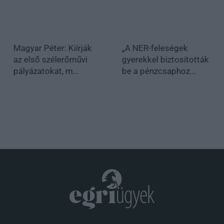
Magyar Péter: Kiírják
„A NER-feleségek
az első szélerőművi
gyerekkel biztosították
pályázatokat, m...
be a pénzcsaphoz...