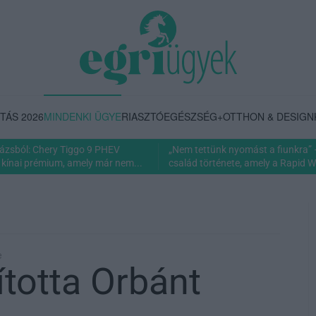
TÁS 2026
MINDENKI ÜGYE
RIASZTÓ
EGÉSZSÉG+
OTTHON & DESIGN
rázsból: Chery Tiggo 9 PHEV
„Nem tettünk nyomást a fiunkra” 
 kínai prémium, amely már nem...
család története, amely a Rapid Wi
e
ította Orbánt