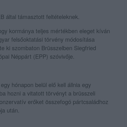
 által támasztott feltételeknek.
hogy kormánya teljes mértékben eleget kíván
agyar felsőoktatási törvény módosítása
tte ki szombaton Brüsszelben Siegfried
ópai Néppárt (EPP) szóvivője.
gy hónapon belül elő kell állnia egy
a hozni a vitatott törvényt a brüsszeli
 konzervatív erőket összefogó pártcsaládhoz
ója után.