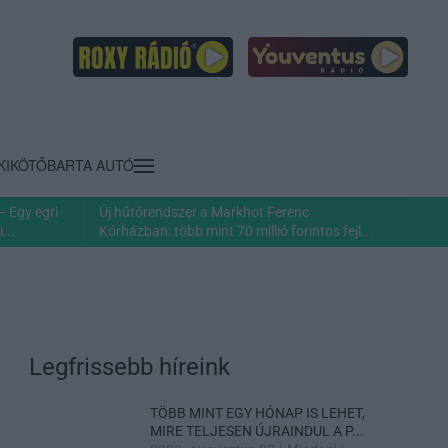
KIKÖTŐ
BARTA AUTÓ
– Egy egri
Új hűtőrendszer a Markhot Ferenc
...
Kórházban: több mint 70 millió forintos fejl...
Legfrissebb híreink
TÖBB MINT EGY HÓNAP IS LEHET,
MIRE TELJESEN ÚJRAINDUL A P...