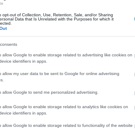
In
 eszerint fog eljárni".
o opt-out of Collection, Use, Retention, Sale, and/or Sharing
ersonal Data that Is Unrelated with the Purposes for which it
lected.
Out
dött Orbán miniszterelnöknek és a
i az alapvető szabadságjogok korlátozását
consents
ívül hagyását. Ez az akadémiai szabadságot
o allow Google to enable storage related to advertising like cookies on
foglalja. Az EPP azt akarja, hogy a CEU
evice identifiers in apps.
dőket és kezdődjön párbeszéd az Egyesült
o allow my user data to be sent to Google for online advertising
s.
to allow Google to send me personalized advertising.
is, hogy elfogadhatatlan a magyar kormány
o allow Google to enable storage related to analytics like cookies on
a EU-ellenes retorikája". "Olyan szintet
evice identifiers in apps.
nes támadásai, ami megengedhetetlen" -
o allow Google to enable storage related to functionality of the website
 nemzeti konzultációja "rendkívül