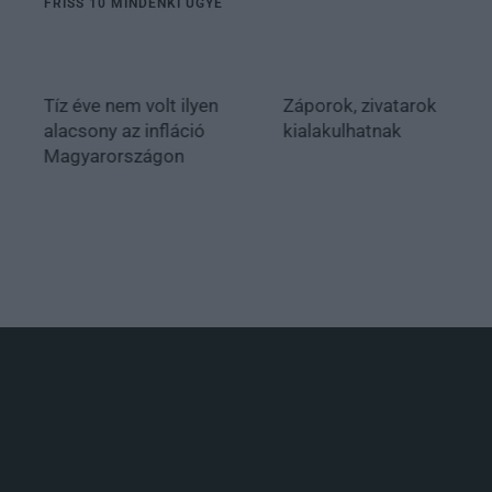
FRISS 10 MINDENKI ÜGYE
Tíz éve nem volt ilyen
Záporok, zivatarok
alacsony az infláció
kialakulhatnak
Magyarországon
.