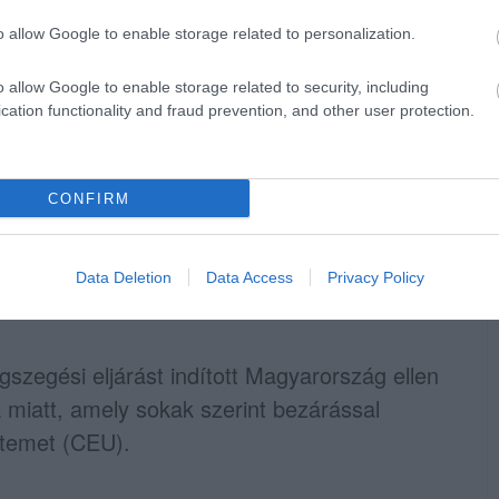
o allow Google to enable storage related to personalization.
o allow Google to enable storage related to security, including
az európai kormányok, köztük a magyar
cation functionality and fraud prevention, and other user protection.
 amelyben a magyar emberek képviselői is
CONFIRM
hogy "a civil szervezetek szerves részét
Data Deletion
Data Access
Privacy Policy
nak".
gszegési eljárást indított Magyarország ellen
a miatt, amely sokak szerint bezárással
etemet (CEU).