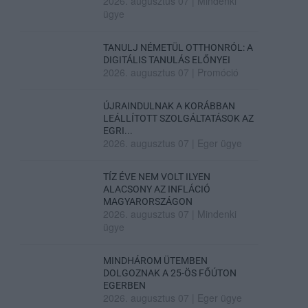
2026. augusztus 07
|
Mindenki
ügye
TANULJ NÉMETÜL OTTHONRÓL: A
DIGITÁLIS TANULÁS ELŐNYEI
2026. augusztus 07
|
Promóció
ÚJRAINDULNAK A KORÁBBAN
LEÁLLÍTOTT SZOLGÁLTATÁSOK AZ
EGRI...
2026. augusztus 07
|
Eger ügye
TÍZ ÉVE NEM VOLT ILYEN
ALACSONY AZ INFLÁCIÓ
MAGYARORSZÁGON
2026. augusztus 07
|
Mindenki
ügye
MINDHÁROM ÜTEMBEN
DOLGOZNAK A 25-ÖS FŐÚTON
EGERBEN
2026. augusztus 07
|
Eger ügye