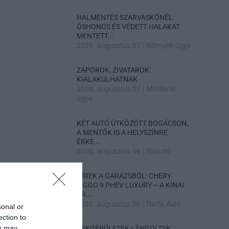
HALMENTÉS SZARVASKŐNÉL:
ŐSHONOS ÉS VÉDETT HALAKAT
MENTETT...
2026. augusztus 07
|
Környék ügye
ZÁPOROK, ZIVATAROK
KIALAKULHATNAK
2026. augusztus 07
|
Mindenki
ügye
KÉT AUTÓ ÜTKÖZÖTT BOGÁCSON,
A MENTŐK IS A HELYSZÍNRE
ÉRKE...
2026. augusztus 06
|
Riasztó
HÍREK A GARÁZSBÓL: CHERY
TIGGO 9 PHEV LUXURY – A KÍNAI
PR...
2026. augusztus 06
|
Barta Autó
sonal or
ection to
ou may
LAKÓÉPÜLETEK LÁNGOLTAK