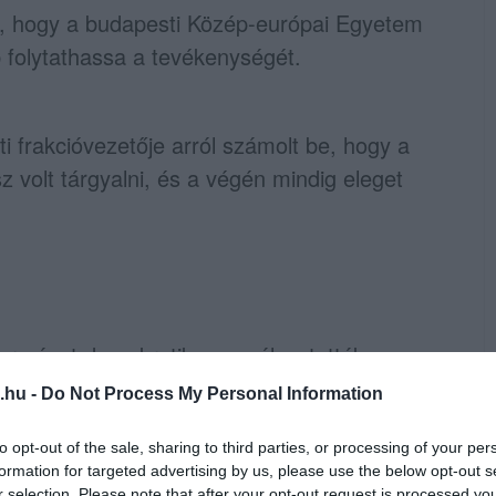
ja, hogy a budapesti Közép-európai Egyetem
b folytathassa a tevékenységét.
 frakcióvezetője arról számolt be, hogy a
z volt tárgyalni, és a végén mindig eleget
kormányt demokratikusan választották meg,
lnökeként joga van ahhoz, hogy bemutassa
.hu -
Do Not Process My Personal Information
felelnie az Európai Bizottság
to opt-out of the sale, sharing to third parties, or processing of your per
formation for targeted advertising by us, please use the below opt-out s
r selection. Please note that after your opt-out request is processed y