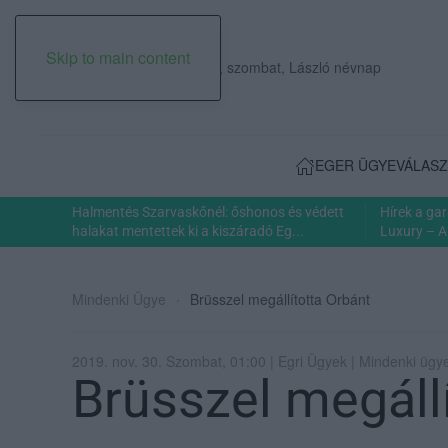
Skip to main content
2026. augusztus 08., szombat, László névnap
EGER ÜGYE
VÁLASZ
Halmentés Szarvaskőnél: őshonos és védett
Hírek a ga
halakat mentettek ki a kiszáradó Eg...
Luxury – A
Mindenki Ügye
Brüsszel megállította Orbánt
2019. nov. 30. Szombat, 01:00 | Egri Ügyek | Mindenki ügy
Brüsszel megáll