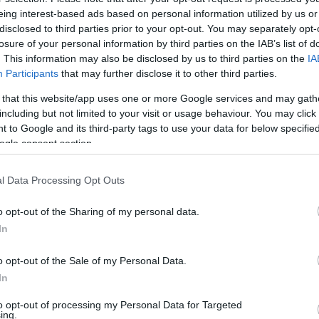
eing interest-based ads based on personal information utilized by us or
 az EPP vezetése, hogy tartsa tiszteletben
disclosed to third parties prior to your opt-out. You may separately opt-
losure of your personal information by third parties on the IAB’s list of
y szabadságát, illetve kiemelte, hogy az
. This information may also be disclosed by us to third parties on the
IA
Participants
that may further disclose it to other third parties.
 that this website/app uses one or more Google services and may gath
including but not limited to your visit or usage behaviour. You may click 
tt közleményében azt írta, hogy a reggeli
 to Google and its third-party tags to use your data for below specifi
ogle consent section.
tt, a civil szervezetekre vonatkozó
ar kormány Állítsuk meg Brüsszelt!
l Data Processing Opt Outs
o opt-out of the Sharing of my personal data.
In
rbánnal folytatott "nyílt és őszinte" vita
o opt-out of the Sale of my Personal Data.
szt és a magyar hatóságokat, hogy
In
dést annak érdekében, hogy megfeleljenek
to opt-out of processing my Personal Data for Targeted
vetelményeknek", és a magyar kormányfő
ing.