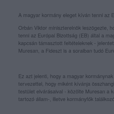
A magyar kormány eleget kíván tenni az EB
Orbán Viktor miniszterelnök leszögezte, 
tenni az Európai Bizottság (EB) által a m
kapcsán támasztott feltételeknek - jelente
Muresan, a Fideszt is a soraiban tudó Eur
Ez azt jelenti, hogy a magyar kormánynak e
tervezettel, hogy miként kívánja összhangb
testület elvárásaival - közölte Muresan a
tartozó állam-, illetve kormányfők találkoz