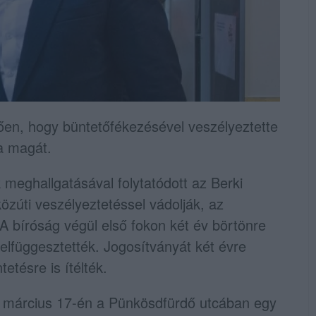
tően, hogy büntetőfékezésével veszélyeztette
ja magát.
meghallgatásával folytatódott az Berki
özúti veszélyeztetéssel vádolják, az
A bíróság végül első fokon két év börtönre
elfüggesztették. Jogosítványát két évre
etésre is ítélték.
8. március 17-én a Pünkösdfürdő utcában egy