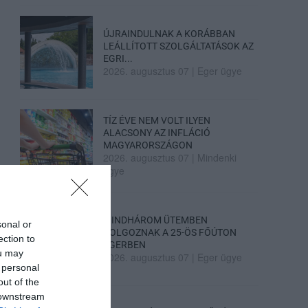
ÚJRAINDULNAK A KORÁBBAN
LEÁLLÍTOTT SZOLGÁLTATÁSOK AZ
EGRI...
2026. augusztus 07
|
Eger ügye
TÍZ ÉVE NEM VOLT ILYEN
ALACSONY AZ INFLÁCIÓ
MAGYARORSZÁGON
2026. augusztus 07
|
Mindenki
ügye
MINDHÁROM ÜTEMBEN
sonal or
DOLGOZNAK A 25-ÖS FŐÚTON
ection to
EGERBEN
ou may
2026. augusztus 07
|
Eger ügye
 personal
out of the
 downstream