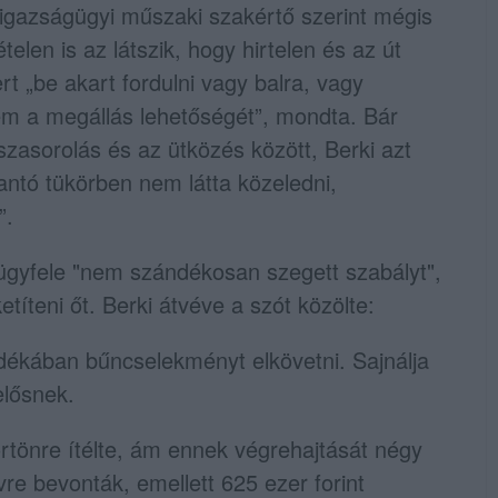
z igazságügyi műszaki szakértő szerint mégis
ételen is az látszik, hogy hirtelen és az út
t „be akart fordulni vagy balra, vagy
tem a megállás lehetőségét”, mondta. Bár
zasorolás és az ütközés között, Berki azt
lantó tükörben nem látta közeledni,
”.
 ügyfele "nem szándékosan szegett szabályt",
títeni őt. Berki átvéve a szót közölte:
ndékában bűncselekményt elkövetni. Sajnálja
elősnek.
örtönre ítélte, ám ennek végrehajtását négy
vre bevonták, emellett 625 ezer forint