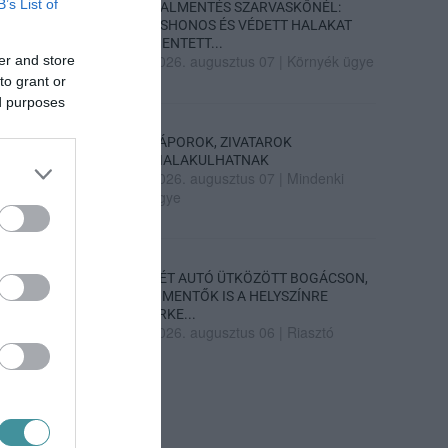
B’s List of
HALMENTÉS SZARVASKŐNÉL:
ŐSHONOS ÉS VÉDETT HALAKAT
MENTETT...
2026. augusztus 07
|
Környék ügye
er and store
to grant or
ed purposes
ZÁPOROK, ZIVATAROK
KIALAKULHATNAK
2026. augusztus 07
|
Mindenki
ügye
KÉT AUTÓ ÜTKÖZÖTT BOGÁCSON,
A MENTŐK IS A HELYSZÍNRE
ÉRKE...
2026. augusztus 06
|
Riasztó