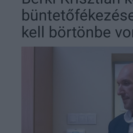
büntetőfékezése
kell börtönbe vo