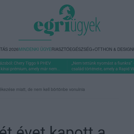
TÁS 2026
MINDENKI ÜGYE
RIASZTÓ
EGÉSZSÉG+
OTTHON & DESIGN
rázsból: Chery Tiggo 9 PHEV
„Nem tettünk nyomást a fiunkra” 
 kínai prémium, amely már nem...
család története, amely a Rapid Wi
őfékezése miatt, de nem kell börtönbe vonulnia
ét évet kapott a