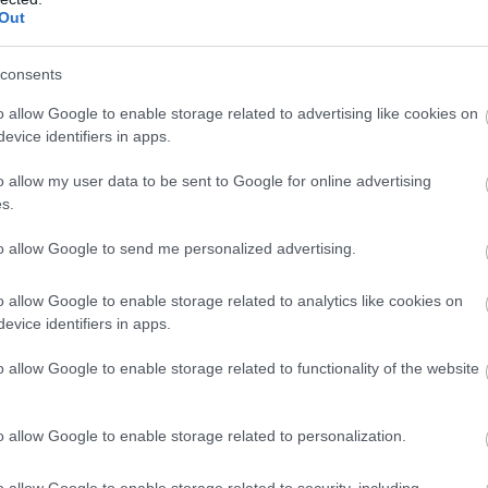
Out
consents
ette volna kikerülni a buszt", de az előzés
bra indexelt, miközben balra húzta a
o allow Google to enable storage related to advertising like cookies on
evice identifiers in apps.
o allow my user data to be sent to Google for online advertising
sított volna vagy engedett volna el, hanem
s.
to allow Google to send me personalized advertising.
sz pedig a Pünkösdfürdő utcáról jobbra, a
o allow Google to enable storage related to analytics like cookies on
tán egy egyenes szakaszon, a záróvonal után
evice identifiers in apps.
ezen a szakaszon 40 km/óra a megengedett
o allow Google to enable storage related to functionality of the website
adó buszt, majd visszasorolt elé – írja a
o allow Google to enable storage related to personalization.
o allow Google to enable storage related to security, including