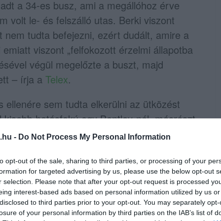
aladt a 34-es busz, ami a megállóhoz érve
 volt le- és felszálló utas. Berki viszont
 nem tudta befejezni, ezért dudált, amire a
 emiatt viszont „felfokozott érzelmi állapotba
pésével végül megelőzte a buszt, majd
tt – írja a
Telex
.
ellenére sem tudta elkerülni az ütközést
l kisebb hatásfokú egy Bentley-nél, másrészt
llett), és 20 km/órás sebességgel nekihajtott
.hu -
Do Not Process My Personal Information
eletkezett.
to opt-out of the sale, sharing to third parties, or processing of your per
formation for targeted advertising by us, please use the below opt-out s
r selection. Please note that after your opt-out request is processed y
eing interest-based ads based on personal information utilized by us or
disclosed to third parties prior to your opt-out. You may separately opt-
losure of your personal information by third parties on the IAB’s list of