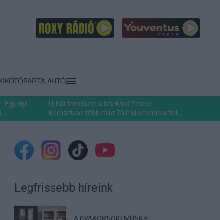
KIKÖTŐ
BARTA AUTÓ
– Egy egri
Új hűtőrendszer a Markhot Ferenc
...
Kórházban: több mint 70 millió forintos fejl...
Legfrissebb híreink
A GYAKORNOKI MUNKA: