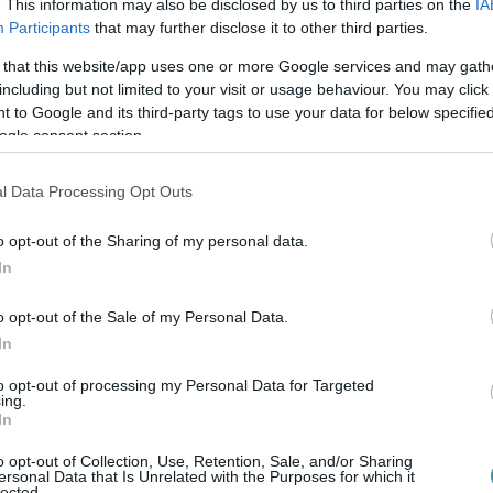
. This information may also be disclosed by us to third parties on the
IA
Participants
that may further disclose it to other third parties.
 that this website/app uses one or more Google services and may gath
including but not limited to your visit or usage behaviour. You may click 
 to Google and its third-party tags to use your data for below specifi
ogle consent section.
l Data Processing Opt Outs
o opt-out of the Sharing of my personal data.
In
o opt-out of the Sale of my Personal Data.
In
to opt-out of processing my Personal Data for Targeted
ing.
In
zélyeztetés és jelentős, illetve nagyobb kárt
ban az esetben is 2 év 6 hónap letöltendő
o opt-out of Collection, Use, Retention, Sale, and/or Sharing
ersonal Data that Is Unrelated with the Purposes for which it
zta, ha a vádlott beismerte volna a
lected.