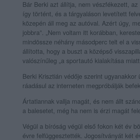
Bár Berki azt állítja, nem vészfékezett, a
így történt, és a tárgyaláson levetített felv
közepén áll meg az autóval. Azért úgy, mer
jobbra”. „Nem voltam itt korábban, keres
mindössze néhány másodperc telt el a viss
állította, hogy a buszt a középső visszapil
valószínűleg „a sportautó kialakítása miatt
Berki Krisztián védője szerint ugyanakkor
ráadásul az interneten megpróbálják befeke
Ártatlannak vallja magát, és nem állt szá
a balesetet, még ha nem is érzi magát fel
Végül a bíróság végül első fokon két év b
évre felfüggesztették. Jogosítványát két é