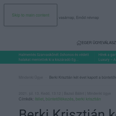
Skip to main content
2026. augusztus 09., vasárnap, Emőd névnap
EGER ÜGYE
VÁLASZ
Halmentés Szarvaskőnél: őshonos és védett
Hírek a ga
halakat mentettek ki a kiszáradó Eg...
Luxury – A
Mindenki Ügye
Berki Krisztián két évet kapott a büntet
2021. júl. 13. Kedd, 13:12 | Bazsó Bálint | Mindenki ügye
Címkék:
ítélet
,
büntetőfékezés
,
berki krisztián
Berki Krisztián k