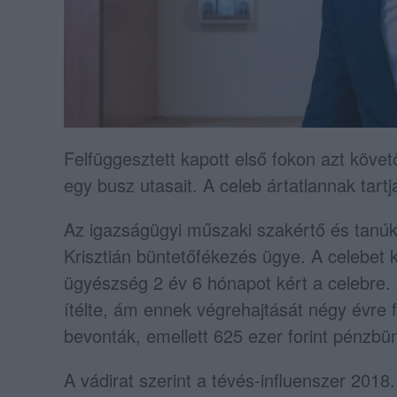
Felfüggesztett kapott első fokon azt köve
egy busz utasait. A celeb ártatlannak tart
Az igazságügyi műszaki szakértő és tanúk 
Krisztián büntetőfékezés ügye. A celebet k
ügyészség 2 év 6 hónapot kért a celebre. 
ítélte, ám ennek végrehajtását négy évre f
bevonták, emellett 625 ezer forint pénzbünt
A vádirat szerint a tévés-influenszer 201