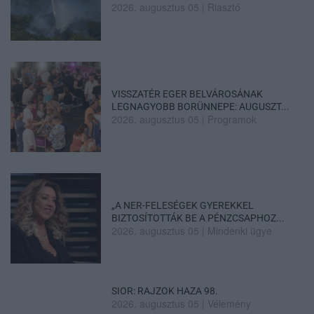
2026. augusztus 05
|
Riasztó
VISSZATÉR EGER BELVÁROSÁNAK
LEGNAGYOBB BORÜNNEPE: AUGUSZT...
2026. augusztus 05
|
Programok
„A NER-FELESÉGEK GYEREKKEL
BIZTOSÍTOTTÁK BE A PÉNZCSAPHOZ...
2026. augusztus 05
|
Mindenki ügye
SIOR: RAJZOK HAZA 98.
2026. augusztus 05
|
Vélemény