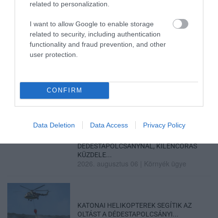
GÁRDONYI MESEKERT VÁRJA A
related to personalization.
CSALÁDOKAT – HÁROM NAPON ÁT ING...
2026. augusztus 06
|
Programok
I want to allow Google to enable storage
related to security, including authentication
functionality and fraud prevention, and other
user protection.
MAGYAR PÉTER: KIÍRJÁK AZ ELSŐ
SZÉLERŐMŰVI PÁLYÁZATOKAT, M...
CONFIRM
2026. augusztus 06
|
Mindenki ügye
Data Deletion
Data Access
Privacy Policy
ELOLTOTTÁK A TÜZET
DÉDESTAPOLCSÁNYNÁL, KILENCÓRÁS
KÜZDELE...
2026. augusztus 06
|
Környék ügye
KATONAI HELIKOPTEREK SEGÍTIK AZ
OLTÁST A DÉDESTAPOLCSÁNYI...