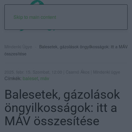
Skip to main content
Mindenki Ügye
Balesetek, gázolások öngyilkosságok: itt a MÁV
összesítése
2025. febr. 15. Szombat, 12:00 | Csarnó Ákos | Mindenki ügye
Címkék:
baleset
,
máv
Balesetek, gázolások
öngyilkosságok: itt a
MÁV összesítése