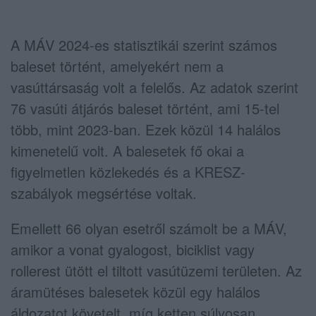
A MÁV 2024-es statisztikái szerint számos
baleset történt, amelyekért nem a
vasúttársaság volt a felelős. Az adatok szerint
76 vasúti átjárós baleset történt, ami 15-tel
több, mint 2023-ban. Ezek közül 14 halálos
kimenetelű volt. A balesetek fő okai a
figyelmetlen közlekedés és a KRESZ-
szabályok megsértése voltak.
Emellett 66 olyan esetről számolt be a MÁV,
amikor a vonat gyalogost, biciklist vagy
rollerest ütött el tiltott vasútüzemi területen. Az
áramütéses balesetek közül egy halálos
áldozatot követelt, míg ketten súlyosan