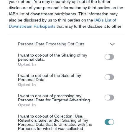
your opt-out. You may separately opt-out of the further
disclosure of your personal information by third parties on the
IAB’s list of downstream participants. This information may
also be disclosed by us to third parties on the
IAB’s List of
Downstream Participants
that may further disclose it to other
Legfrissebb híreink
third parties.
Please note that this website/app uses one or more Google
Personal Data Processing Opt Outs
services and may gather and store information including but
KÉT AUTÓ ÜTKÖZÖTT BOGÁCSON, A
not limited to your visit or usage behaviour. You may click to
I want to opt-out of the Sharing of my
MENTŐK IS A HELYSZÍNRE ÉRKE...
personal data.
grant or deny consent to Google and its third-party tags to
2026. augusztus 06
|
Riasztó
Opted In
use your data for below specified purposes in below Google
consent section.
I want to opt-out of the Sale of my
Personal Data.
Opted In
I want to opt-out of processing my
Personal Data for Targeted Advertising.
HÍREK A GARÁZSBÓL: CHERY TIGGO 9
Opted In
PHEV LUXURY – A KÍNAI PR...
2026. augusztus 06
|
Barta Autó
I want to opt-out of Collection, Use,
Retention, Sale, and/or Sharing of my
Personal Data that Is Unrelated with the
Purposes for which it was collected.