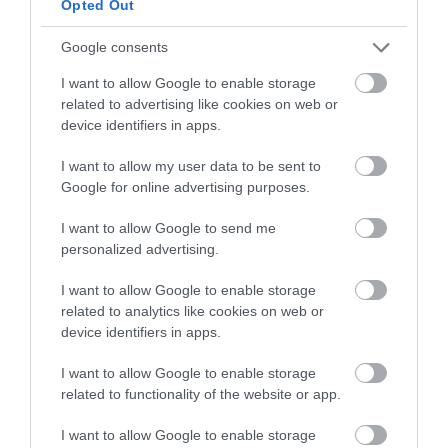
Opted Out
LAKÓÉPÜLETEK LÁNGOLTAK SZERDÁN
2026. augusztus 06
|
Riasztó
Google consents
I want to allow Google to enable storage
related to advertising like cookies on web or
„NEM TETTÜNK NYOMÁST A FIUNKRA” –
device identifiers in apps.
EGY EGRI CSALÁD TÖRTÉNE...
2026. augusztus 06
|
Sport
I want to allow my user data to be sent to
Google for online advertising purposes.
I want to allow Google to send me
ÚJ HŰTŐRENDSZER A MARKHOT FERENC
personalized advertising.
KÓRHÁZBAN: TÖBB MINT 70 ...
2026. augusztus 06
|
Eger ügye
I want to allow Google to enable storage
related to analytics like cookies on web or
HOLTAN SZÁLLÍTOTTÁK HAZA A 80 ÉVES
device identifiers in apps.
ASSZONYT A HATVANI KÓR...
2026. augusztus 06
|
Riasztó
I want to allow Google to enable storage
related to functionality of the website or app.
I want to allow Google to enable storage