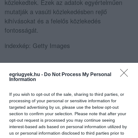
közlekedtek. Ezek az adatok egyértelműen
mutatják a vasúti közlekedésben rejlő
kihívásokat és a felelős közlekedés
fontosságát.
indexkép: Getty Images
egriugyek.hu -
Do Not Process My Personal
Information
Ne maradjon le a legfrissebb hírekről, kövessen
bennünket az EGRI ÜGYEK Google Hírek oldalán!
If you wish to opt-out of the sale, sharing to third parties, or
processing of your personal or sensitive information for
targeted advertising by us, please use the below opt-out
section to confirm your selection. Please note that after your
VISSZA A FŐOLDALRA
opt-out request is processed you may continue seeing
interest-based ads based on personal information utilized by
us or personal information disclosed to third parties prior to