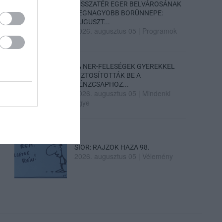
VISSZATÉR EGER BELVÁROSÁNAK
LEGNAGYOBB BORÜNNEPE:
AUGUSZT...
2026. augusztus 05
|
Programok
„A NER-FELESÉGEK GYEREKKEL
BIZTOSÍTOTTÁK BE A
PÉNZCSAPHOZ...
2026. augusztus 05
|
Mindenki
ügye
SIOR: RAJZOK HAZA 98.
2026. augusztus 05
|
Vélemény