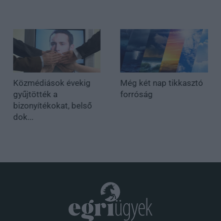
Közmédiások évekig
Még két nap tikkasztó
gyűjtötték a
forróság
bizonyítékokat, belső
dok...