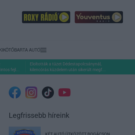
KIKÖTŐ
BARTA AUTÓ
c
Eloltották a tüzet Dédestapolcsánynál,
ntos fejl...
kilencórás küzdelem után sikerült megf...
Legfrissebb híreink
KÉT AUTÓ ÜTKÖZÖTT BOGÁCSON,