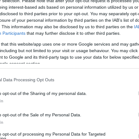
r selection. Please note that after your opt-out request is processed y
eing interest-based ads based on personal information utilized by us or
disclosed to third parties prior to your opt-out. You may separately opt-
ől
3,7 százalékkal
emeli az árait. A drágulás
losure of your personal information by third parties on the IAB’s list of
. This information may also be disclosed by us to third parties on the
IA
tatisztikai Hivatal által 2024. évre
Participants
that may further disclose it to other third parties.
i árváltozásnak megfelelő.
 that this website/app uses one or more Google services and may gath
including but not limited to your visit or usage behaviour. You may click 
gálja az Általános Szerződési Feltételekben
 to Google and its third-party tags to use your data for below specifi
zolgáltatások és díjcsomagok havidíjait,
ogle consent section.
atlanok maradnak.
l Data Processing Opt Outs
át az üzleti vezetékes szolgáltatással
o opt-out of the Sharing of my personal data.
 vezetékes, lakossági mobil- és üzleti mobil-
In
o opt-out of the Sale of my Personal Data.
olgáltatásokat nyújtsa ügyfeleinek, melynek
In
i hálózati infrastruktúráját és ügyfelei
to opt-out of processing my Personal Data for Targeted
ing.