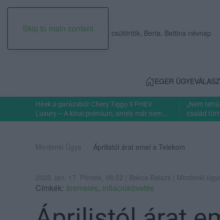
Skip to main content
2026. augusztus 06., csütörtök, Berta, Bettina névnap
EGER ÜGYE
VÁLASZ
Hírek a garázsból: Chery Tiggo 9 PHEV
„Nem tettü
Luxury – A kínai prémium, amely már nem...
család tört
Mindenki Ügye
Áprilistól árat emel a Telekom
2025. jan. 17. Péntek, 08:52 | Bakos Balázs | Mindenki ügy
Címkék:
áremelés
,
inflációkövetés
Áprilistól árat 