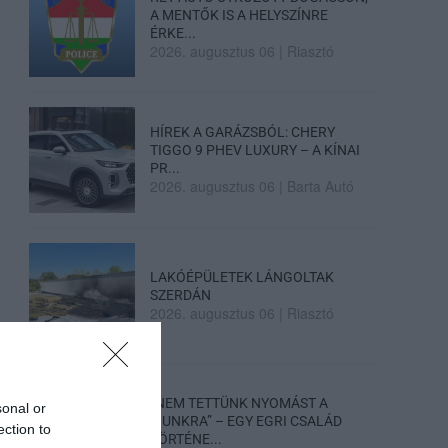
A MENTŐK IS A HELYSZÍNRE
ÉRKE...
2026. augusztus 06
|
Riasztó
HÍREK A GARÁZSBÓL: CHERY
TIGGO 9 PHEV LUXURY – A KÍNAI
PR...
2026. augusztus 06
|
Barta Autó
LAKÓÉPÜLETEK LÁNGOLTAK
SZERDÁN
2026. augusztus 06
|
Riasztó
„NEM TETTÜNK NYOMÁST A
sonal or
FIUNKRA” – EGY EGRI CSALÁD
ection to
TÖRTÉNE...