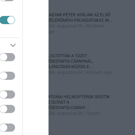
MAGYAR PÉTER: KIÍRJÁK AZ ELSŐ
SZÉLERŐMŰVI PÁLYÁZATOKAT, M...
2026. augusztus 06
|
Mindenki
ügye
ELOLTOTTÁK A TÜZET
DÉDESTAPOLCSÁNYNÁL,
KILENCÓRÁS KÜZDELE...
2026. augusztus 06
|
Környék ügye
KATONAI HELIKOPTEREK SEGÍTIK
AZ OLTÁST A
DÉDESTAPOLCSÁNYI...
2026. augusztus 05
|
Riasztó