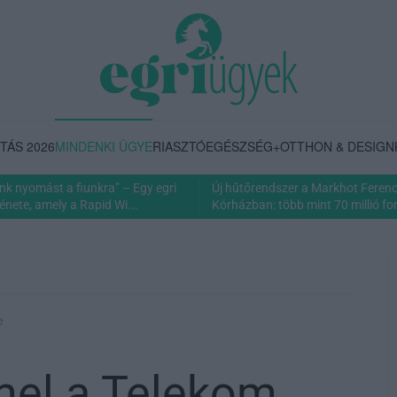
TÁS 2026
MINDENKI ÜGYE
RIASZTÓ
EGÉSZSÉG+
OTTHON & DESIGN
nk nyomást a fiunkra” – Egy egri
Új hűtőrendszer a Markhot Feren
énete, amely a Rapid Wi...
Kórházban: több mint 70 millió fori
e
emel a Telekom