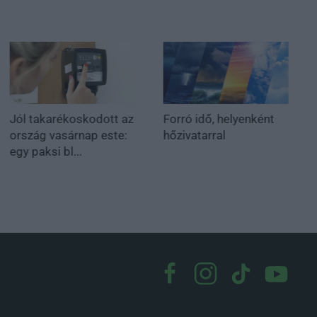
Jól takarékoskodott az
Forró idő, helyenként
ország vasárnap este:
hőzivatarral
egy paksi bl...