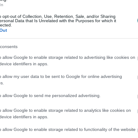
áspalettáját, írták a közleményükben.
In
 márciusában emelte, akkor 15 százalékkal
o opt-out of Collection, Use, Retention, Sale, and/or Sharing
ersonal Data that Is Unrelated with the Purposes for which it
lected.
Out
consents
o allow Google to enable storage related to advertising like cookies on
evice identifiers in apps.
o allow my user data to be sent to Google for online advertising
s.
to allow Google to send me personalized advertising.
o allow Google to enable storage related to analytics like cookies on
evice identifiers in apps.
o allow Google to enable storage related to functionality of the website
en bennünket az EGRI ÜGYEK Google Hírek oldalán!