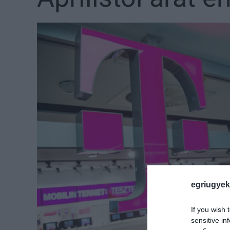
egriugyek
If you wish 
sensitive in