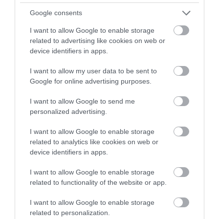
Google consents
I want to allow Google to enable storage
related to advertising like cookies on web or
device identifiers in apps.
LAKÓÉPÜLETEK LÁNGOLTAK SZERDÁN
2026. augusztus 06
|
Riasztó
I want to allow my user data to be sent to
Google for online advertising purposes.
I want to allow Google to send me
personalized advertising.
„NEM TETTÜNK NYOMÁST A FIUNKRA” –
I want to allow Google to enable storage
EGY EGRI CSALÁD TÖRTÉNE...
related to analytics like cookies on web or
2026. augusztus 06
|
Sport
device identifiers in apps.
I want to allow Google to enable storage
related to functionality of the website or app.
I want to allow Google to enable storage
ÚJ HŰTŐRENDSZER A MARKHOT FERENC
related to personalization.
KÓRHÁZBAN: TÖBB MINT 70 ...