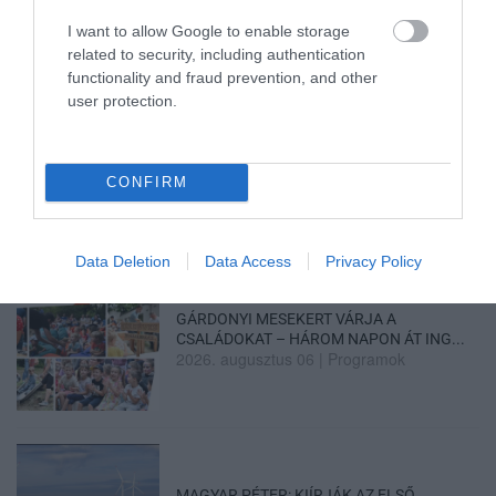
2026. augusztus 06
|
Eger ügye
I want to allow Google to enable storage
related to security, including authentication
functionality and fraud prevention, and other
user protection.
HOLTAN SZÁLLÍTOTTÁK HAZA A 80 ÉVES
ASSZONYT A HATVANI KÓR...
2026. augusztus 06
|
Riasztó
CONFIRM
Data Deletion
Data Access
Privacy Policy
GÁRDONYI MESEKERT VÁRJA A
CSALÁDOKAT – HÁROM NAPON ÁT ING...
2026. augusztus 06
|
Programok
MAGYAR PÉTER: KIÍRJÁK AZ ELSŐ