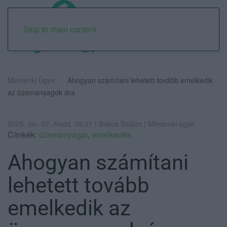
Skip to main content
Mindenki Ügye
Ahogyan számítani lehetett tovább emelkedik
az üzemanyagok ára
2025. jan. 07. Kedd, 09:21 | Bakos Balázs | Mindenki ügye
Címkék:
üzemanyagár
,
emelkedés
Ahogyan számítani
lehetett tovább
emelkedik az