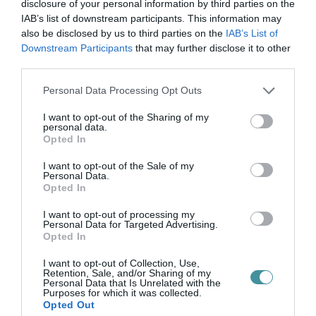
disclosure of your personal information by third parties on the
IAB’s list of downstream participants. This information may
also be disclosed by us to third parties on the
IAB’s List of
Downstream Participants
that may further disclose it to other
ZÁPOROK, ZIVATAROK KIALAKULHATNAK
third parties.
2026. augusztus 07
|
Mindenki ügye
Please note that this website/app uses one or more Google
Personal Data Processing Opt Outs
services and may gather and store information including but
not limited to your visit or usage behaviour. You may click to
I want to opt-out of the Sharing of my
personal data.
grant or deny consent to Google and its third-party tags to
Opted In
use your data for below specified purposes in below Google
KÉT AUTÓ ÜTKÖZÖTT BOGÁCSON, A
consent section.
I want to opt-out of the Sale of my
MENTŐK IS A HELYSZÍNRE ÉRKE...
Personal Data.
2026. augusztus 06
|
Riasztó
Opted In
I want to opt-out of processing my
Personal Data for Targeted Advertising.
Opted In
I want to opt-out of Collection, Use,
Retention, Sale, and/or Sharing of my
HÍREK A GARÁZSBÓL: CHERY TIGGO 9
Personal Data that Is Unrelated with the
PHEV LUXURY – A KÍNAI PR...
Purposes for which it was collected.
2026. augusztus 06
|
Barta Autó
Opted Out