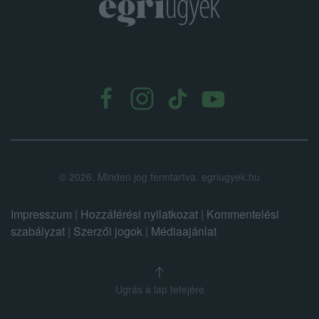
.
©
2026.
Minden jog fenntartva. egriugyek.hu
Impresszum
|
Hozzáférési nyilatkozat
|
Kommentelési
szabályzat
|
Szerzői jogok
|
Médiaajánlat
Ugrás a lap tetejére