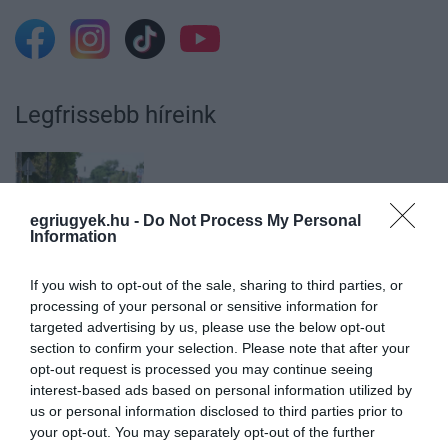
Legfrissebb híreink
MINDHÁROM ÜTEMBEN DOLGOZNAK A 25-
ÖS FŐÚTON EGERBEN
egriugyek.hu -
Do Not Process My Personal
2026. augusztus 07
|
Eger ügye
Information
If you wish to opt-out of the sale, sharing to third parties, or
processing of your personal or sensitive information for
targeted advertising by us, please use the below opt-out
section to confirm your selection. Please note that after your
HALMENTÉS SZARVASKŐNÉL: ŐSHONOS
opt-out request is processed you may continue seeing
ÉS VÉDETT HALAKAT MENTETT...
interest-based ads based on personal information utilized by
2026. augusztus 07
|
Környék ügye
us or personal information disclosed to third parties prior to
your opt-out. You may separately opt-out of the further