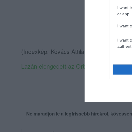
I want t
or app.
I want t
I want t
authenti
(Indexkép: Kovács Attila / MTI)
Lazán elengedett az Orbán-kormány 73 milli
Ne maradjon le a legfrissebb hírekről, kövess