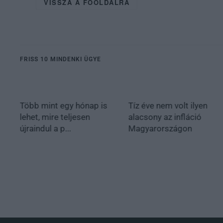
VISSZA A FŐOLDALRA
FRISS 10 MINDENKI ÜGYE
Több mint egy hónap is
Tíz éve nem volt ilyen
lehet, mire teljesen
alacsony az infláció
újraindul a p...
Magyarországon