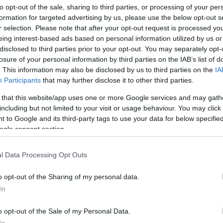
to opt-out of the sale, sharing to third parties, or processing of your per
 még az ellenfelei is elismerik, a
formation for targeted advertising by us, please use the below opt-out s
 az államtitkár a Facebookon, hozzátéve: "a
r selection. Please note that after your opt-out request is processed y
eing interest-based ads based on personal information utilized by us or
amatosan a magánélet szentségéről és
disclosed to third parties prior to your opt-out. You may separately opt-
k, és fényképeket készítenek egy, a családja
losure of your personal information by third parties on the IAB’s list of
. This information may also be disclosed by us to third parties on the
IA
Participants
that may further disclose it to other third parties.
jjártó nem akárhol nyaral, hanem egy olyan
 that this website/app uses one or more Google services and may gath
including but not limited to your visit or usage behaviour. You may click 
zló tiszakécskei nagyvállalkozó, a negyedik
 to Google and its third-party tags to use your data for below specifi
zerint idén júniusban derült ki
ogle consent section.
oknak köszönhetően nyilvánosságra kellett
cégek valódi tulajdonosait.
l Data Processing Opt Outs
o opt-out of the Sharing of my personal data.
t állami megrendelésekből meggazdagodott
In
inccel is van közös cége. Tavaly saját nevére
Simicska Lajos egykori cégét.
o opt-out of the Sale of my Personal Data.