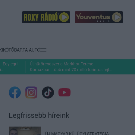
KIKÖTŐ
BARTA AUTÓ
– Egy egri
Új hűtőrendszer a Markhot Ferenc
...
Kórházban: több mint 70 millió forintos fejl...
Legfrissebb híreink
ÚJ MAGYAR KÜLÜGYI STRATÉGIA