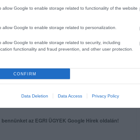
o allow Google to enable storage related to functionality of the website
o allow Google to enable storage related to personalization.
o allow Google to enable storage related to security, including
cation functionality and fraud prevention, and other user protection.
árd forintnyi külföldi támogatást
CONFIRM
Data Deletion
Data Access
Privacy Policy
en bennünket az EGRI ÜGYEK Google Hírek oldalán!