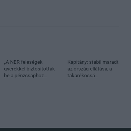
„A NER-feleségek
Kapitány: stabil maradt
gyerekkel biztosították
az ország ellátása, a
be a pénzcsaphoz...
takarékossá...