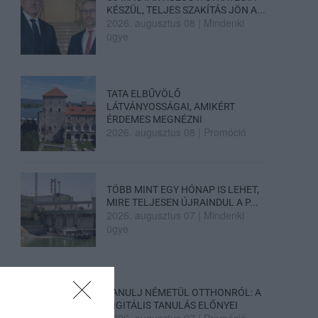
KÉSZÜL, TELJES SZAKÍTÁS JÖN A...
2026. augusztus 08
|
Mindenki
ügye
TATA ELBŰVÖLŐ
LÁTVÁNYOSSÁGAI, AMIKÉRT
ÉRDEMES MEGNÉZNI
2026. augusztus 08
|
Promóció
TÖBB MINT EGY HÓNAP IS LEHET,
MIRE TELJESEN ÚJRAINDUL A P...
2026. augusztus 07
|
Mindenki
ügye
TANULJ NÉMETÜL OTTHONRÓL: A
DIGITÁLIS TANULÁS ELŐNYEI