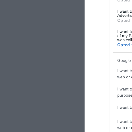
Opted 
I want 
Advertis
Opted 
I want t
of my P
was col
Opted 
Google 
I want t
web or d
I want t
purpose
I want 
I want t
web or d