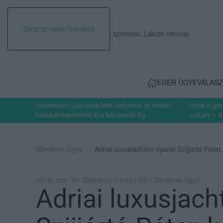
Skip to main content
2026. augusztus 08., szombat, László névnap
EGER ÜGYE
VÁLASZ
Halmentés Szarvaskőnél: őshonos és védett
Hírek a ga
halakat mentettek ki a kiszáradó Eg...
Luxury – A
Mindenki Ügye
Adriai luxusjachton nyaral Szijjártó Pét
2019. nov. 30. Szombat, 01:00 | EÜ | Mindenki ügye
Adriai luxusjach