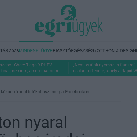
TÁS 2026
MINDENKI ÜGYE
RIASZTÓ
EGÉSZSÉG+
OTTHON & DESIGN
rázsból: Chery Tiggo 9 PHEV
„Nem tettünk nyomást a fiunkra” 
 kínai prémium, amely már nem...
család története, amely a Rapid Wi
er, közben irodai fotókat oszt meg a Facebookon
ton nyaral