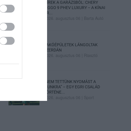
HÍREK A GARÁZSBÓL: CHERY
TIGGO 9 PHEV LUXURY – A KÍNAI
PR...
2026. augusztus 06
|
Barta Autó
LAKÓÉPÜLETEK LÁNGOLTAK
SZERDÁN
2026. augusztus 06
|
Riasztó
„NEM TETTÜNK NYOMÁST A
FIUNKRA” – EGY EGRI CSALÁD
TÖRTÉNE...
2026. augusztus 06
|
Sport