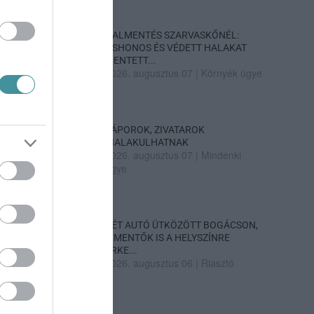
HALMENTÉS SZARVASKŐNÉL:
ŐSHONOS ÉS VÉDETT HALAKAT
MENTETT...
2026. augusztus 07
|
Környék ügye
ZÁPOROK, ZIVATAROK
KIALAKULHATNAK
2026. augusztus 07
|
Mindenki
ügye
KÉT AUTÓ ÜTKÖZÖTT BOGÁCSON,
A MENTŐK IS A HELYSZÍNRE
ÉRKE...
2026. augusztus 06
|
Riasztó