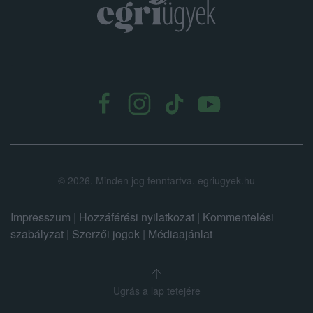
.
©
2026.
Minden jog fenntartva. egriugyek.hu
Impresszum
|
Hozzáférési nyilatkozat
|
Kommentelési
szabályzat
|
Szerzői jogok
|
Médiaajánlat
Ugrás a lap tetejére