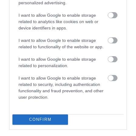
2026. augusztus 06
|
Programok
personalized advertising.
I want to allow Google to enable storage
related to analytics like cookies on web or
device identifiers in apps.
MAGYAR PÉTER: KIÍRJÁK AZ ELSŐ
I want to allow Google to enable storage
SZÉLERŐMŰVI PÁLYÁZATOKAT, M...
related to functionality of the website or app.
2026. augusztus 06
|
Mindenki ügye
I want to allow Google to enable storage
related to personalization.
ELOLTOTTÁK A TÜZET
I want to allow Google to enable storage
DÉDESTAPOLCSÁNYNÁL, KILENCÓRÁS
related to security, including authentication
KÜZDELE...
functionality and fraud prevention, and other
2026. augusztus 06
|
Környék ügye
user protection.
KATONAI HELIKOPTEREK SEGÍTIK AZ
CONFIRM
OLTÁST A DÉDESTAPOLCSÁNYI...
2026. augusztus 05
|
Riasztó