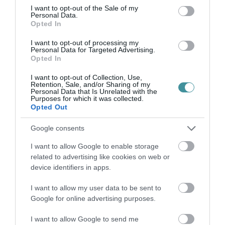
2026. augusztus 06
|
Riasztó
consent section.
I want to opt-out of the Sale of my
Personal Data.
Opted In
I want to opt-out of processing my
„NEM TETTÜNK NYOMÁST A FIUNKRA” –
Personal Data for Targeted Advertising.
EGY EGRI CSALÁD TÖRTÉNE...
Opted In
2026. augusztus 06
|
Sport
I want to opt-out of Collection, Use,
Retention, Sale, and/or Sharing of my
Personal Data that Is Unrelated with the
Purposes for which it was collected.
ÚJ HŰTŐRENDSZER A MARKHOT FERENC
Opted Out
KÓRHÁZBAN: TÖBB MINT 70 ...
2026. augusztus 06
|
Eger ügye
Google consents
I want to allow Google to enable storage
HOLTAN SZÁLLÍTOTTÁK HAZA A 80 ÉVES
related to advertising like cookies on web or
ASSZONYT A HATVANI KÓR...
2026. augusztus 06
|
Riasztó
device identifiers in apps.
I want to allow my user data to be sent to
Google for online advertising purposes.
GÁRDONYI MESEKERT VÁRJA A
CSALÁDOKAT – HÁROM NAPON ÁT ING...
I want to allow Google to send me