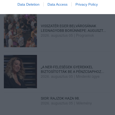
Data Deletion
Data Access
Privacy Policy
VISSZATÉR EGER BELVÁROSÁNAK
LEGNAGYOBB BORÜNNEPE: AUGUSZT...
2026. augusztus 05
|
Programok
„A NER-FELESÉGEK GYEREKKEL
BIZTOSÍTOTTÁK BE A PÉNZCSAPHOZ...
2026. augusztus 05
|
Mindenki ügye
SIOR: RAJZOK HAZA 98.
2026. augusztus 05
|
Vélemény