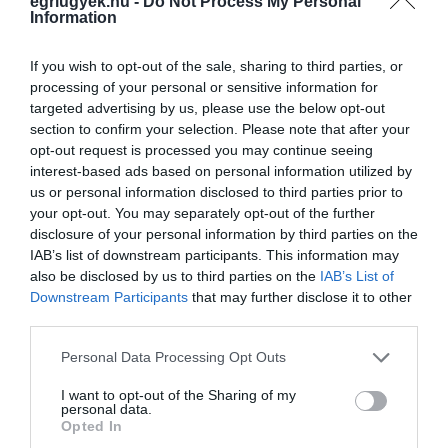
egriugyek.hu -
Do Not Process My Personal
Information
Legfrissebb híreink
If you wish to opt-out of the sale, sharing to third parties, or
processing of your personal or sensitive information for
targeted advertising by us, please use the below opt-out
section to confirm your selection. Please note that after your
KÉT AUTÓ ÜTKÖZÖTT BOGÁCSON, A
opt-out request is processed you may continue seeing
MENTŐK IS A HELYSZÍNRE ÉRKE...
interest-based ads based on personal information utilized by
2026. augusztus 06
|
Riasztó
us or personal information disclosed to third parties prior to
your opt-out. You may separately opt-out of the further
disclosure of your personal information by third parties on the
IAB’s list of downstream participants. This information may
also be disclosed by us to third parties on the
IAB’s List of
Downstream Participants
that may further disclose it to other
HÍREK A GARÁZSBÓL: CHERY TIGGO 9
third parties.
PHEV LUXURY – A KÍNAI PR...
2026. augusztus 06
|
Barta Autó
Please note that this website/app uses one or more Google
Personal Data Processing Opt Outs
services and may gather and store information including but
not limited to your visit or usage behaviour. You may click to
I want to opt-out of the Sharing of my
personal data.
grant or deny consent to Google and its third-party tags to
Opted In
LAKÓÉPÜLETEK LÁNGOLTAK SZERDÁN
use your data for below specified purposes in below Google