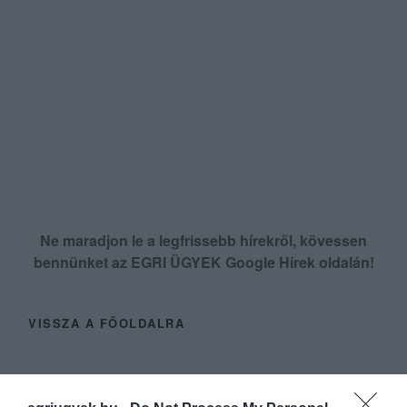
Ne maradjon le a legfrissebb hírekről, kövessen
bennünket az EGRI ÜGYEK Google Hírek oldalán!
VISSZA A FŐOLDALRA