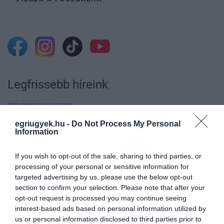
Legfrissebb híreink
egriugyek.hu -
Do Not Process My Personal
AZ ENDODONCIÁBAN
Information
NÉLKÜLÖZHETETLEN ESZKÖZÖK
2026. augusztus 09
|
Promóció
If you wish to opt-out of the sale, sharing to third parties, or
processing of your personal or sensitive information for
targeted advertising by us, please use the below opt-out
section to confirm your selection. Please note that after your
opt-out request is processed you may continue seeing
ITTASAN RANDALÍROZOTT EGER
interest-based ads based on personal information utilized by
BELVÁROSÁBAN: ÜZLETEK KIRAKATA...
us or personal information disclosed to third parties prior to
2026. augusztus 09
|
Riasztó