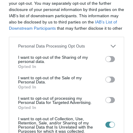
your opt-out. You may separately opt-out of the further
disclosure of your personal information by third parties on the
IAB’s list of downstream participants. This information may
also be disclosed by us to third parties on the
IAB’s List of
Downstream Participants
that may further disclose it to other
third parties.
ORBÁN EGYKORI VÍZÜGYI ÁLLAMTITKÁRA
IS ELLENTMONDOTT A VOL...
Please note that this website/app uses one or more Google
Personal Data Processing Opt Outs
2026. augusztus 09
|
Mindenki ügye
services and may gather and store information including but
not limited to your visit or usage behaviour. You may click to
I want to opt-out of the Sharing of my
personal data.
grant or deny consent to Google and its third-party tags to
Opted In
use your data for below specified purposes in below Google
consent section.
I want to opt-out of the Sale of my
Personal Data.
A GYAKORNOKI MUNKA: LEHETŐSÉGEK ÉS
Opted In
KIHÍVÁSOK A KARRIER KE...
2026. augusztus 09
|
Promóció
I want to opt-out of processing my
Personal Data for Targeted Advertising.
Opted In
I want to opt-out of Collection, Use,
Retention, Sale, and/or Sharing of my
Personal Data that Is Unrelated with the
35 PERCES TANÓRÁK ÉS KEVESEBB HÁZI
Purposes for which it was collected.