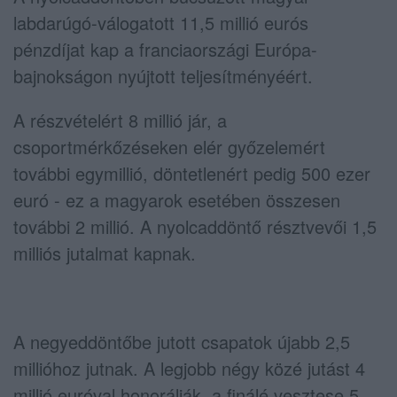
labdarúgó-válogatott 11,5 millió eurós
pénzdíjat kap a franciaországi Európa-
bajnokságon nyújtott teljesítményéért.
A részvételért 8 millió jár, a
csoportmérkőzéseken elér győzelemért
további egymillió, döntetlenért pedig 500 ezer
euró - ez a magyarok esetében összesen
további 2 millió. A nyolcaddöntő résztvevői 1,5
milliós jutalmat kapnak.
A negyeddöntőbe jutott csapatok újabb 2,5
millióhoz jutnak. A legjobb négy közé jutást 4
millió euróval honorálják, a finálé vesztese 5