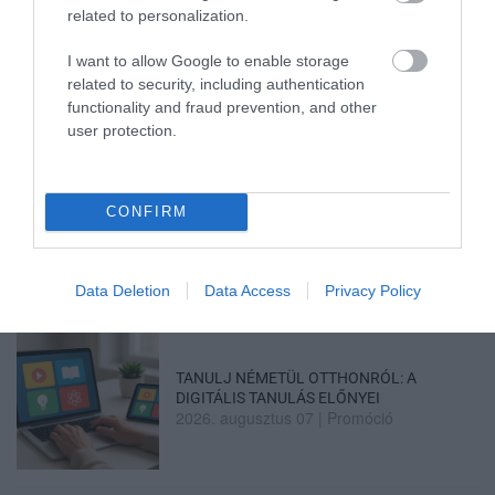
related to personalization.
TATA ELBŰVÖLŐ LÁTVÁNYOSSÁGAI,
AMIKÉRT ÉRDEMES MEGNÉZNI
I want to allow Google to enable storage
2026. augusztus 08
|
Promóció
related to security, including authentication
functionality and fraud prevention, and other
user protection.
TÖBB MINT EGY HÓNAP IS LEHET, MIRE
CONFIRM
TELJESEN ÚJRAINDUL A P...
2026. augusztus 07
|
Mindenki ügye
Data Deletion
Data Access
Privacy Policy
TANULJ NÉMETÜL OTTHONRÓL: A
DIGITÁLIS TANULÁS ELŐNYEI
2026. augusztus 07
|
Promóció