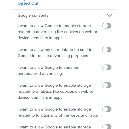
Opted Out
FELADAT JÖHET AZ ALSÓ ...
2026. augusztus 08
|
Mindenki ügye
Google consents
I want to allow Google to enable storage
related to advertising like cookies on web or
device identifiers in apps.
BAKA ANDRÁST JELÖLI KÖZTÁRSASÁGI
ELNÖKNEK A TISZA
I want to allow my user data to be sent to
2026. augusztus 08
|
Mindenki ügye
Google for online advertising purposes.
I want to allow Google to send me
personalized advertising.
I want to allow Google to enable storage
ÚJ MAGYAR KÜLÜGYI STRATÉGIA KÉSZÜL,
related to analytics like cookies on web or
TELJES SZAKÍTÁS JÖN A...
device identifiers in apps.
2026. augusztus 08
|
Mindenki ügye
I want to allow Google to enable storage
related to functionality of the website or app.
I want to allow Google to enable storage