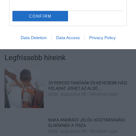
VISSZA A FŐOLDALRA
CONFIRM
Data Deletion
Data Access
Privacy Policy
Legfrissebb híreink
35 PERCES TANÓRÁK ÉS KEVESEBB HÁZI
FELADAT JÖHET AZ ALSÓ ...
2026. augusztus 08
|
Mindenki ügye
BAKA ANDRÁST JELÖLI KÖZTÁRSASÁGI
ELNÖKNEK A TISZA
2026. augusztus 08
|
Mindenki ügye