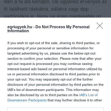
idén a fa alá kerüljön. De ugyanez érvényes az
itt található táskákra, sálakra vagy épp
parfümökre is. Hogy ne érjen meglepetés az
árakat illetően, rendelkezésedre áll
egriugyek.hu -
Do Not Process My Personal
néhány
kuponkód
is, amelyekkel sokkal
Information
olcsóbban vásárolhatsz.
If you wish to opt-out of the sale, sharing to third parties, or
processing of your personal or sensitive information for
Az illatok varázsa
targeted advertising by us, please use the below opt-out
section to confirm your selection. Please note that after your
Még ha a kozmetikumok klasszikus
opt-out request is processed you may continue seeing
ajándéknak számítanak is, egészen egyedivé
interest-based ads based on personal information utilized by
us or personal information disclosed to third parties prior to
varázsolhatod őket. Elég, ha választasz egy
your opt-out. You may separately opt-out of the further
különleges és jó minőségű parfümöt a
disclosure of your personal information by third parties on the
IAB’s list of downstream participants. This information may
különleges személynek. De vásárolhatsz egy
also be disclosed by us to third parties on the
IAB’s List of
kozmetikai szettet is a legismertebb márkáktól.
Downstream Participants
that may further disclose it to other
third parties.
Tökéles ajándék lehet még egy bőrápolókkal,