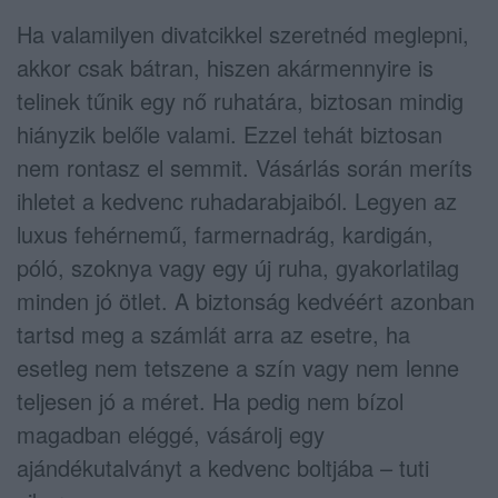
Ha valamilyen divatcikkel szeretnéd meglepni,
akkor csak bátran, hiszen akármennyire is
telinek tűnik egy nő ruhatára, biztosan mindig
hiányzik belőle valami. Ezzel tehát biztosan
nem rontasz el semmit. Vásárlás során meríts
ihletet a kedvenc ruhadarabjaiból. Legyen az
luxus fehérnemű, farmernadrág, kardigán,
póló, szoknya vagy egy új ruha, gyakorlatilag
minden jó ötlet. A biztonság kedvéért azonban
tartsd meg a számlát arra az esetre, ha
esetleg nem tetszene a szín vagy nem lenne
teljesen jó a méret. Ha pedig nem bízol
magadban eléggé, vásárolj egy
ajándékutalványt a kedvenc boltjába – tuti