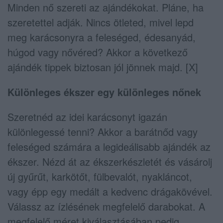
Minden nő szereti az ajándékokat. Pláne, ha
szeretettel adják. Nincs ötleted, mivel lepd
meg karácsonyra a feleséged, édesanyád,
húgod vagy nővéred? Akkor a következő
ajándék tippek biztosan jól jönnek majd. [X]
Különleges ékszer egy különleges nőnek
Szeretnéd az idei karácsonyt igazán
különlegessé tenni? Akkor a barátnőd vagy
feleséged számára a legideálisabb ajándék az
ékszer. Nézd át az ékszerkészletét és vásárolj
új gyűrűt, karkötőt, fülbevalót, nyakláncot,
vagy épp egy medált a kedvenc drágakövével.
Válassz az ízlésének megfelelő darabokat. A
megfelelő méret kiválasztásában pedig