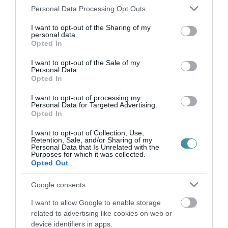
hajápolókkal, testápolókkal teli csomag is. De
Please note that this website/app uses one or more Google
Personal Data Processing Opt Outs
services and may gather and store information including but
vigyázat! Ne vedd meg az első csomagot, ami
not limited to your visit or usage behaviour. You may click to
I want to opt-out of the Sharing of my
personal data.
a kezed ügyébe kerül. Nézz körül az általa
grant or deny consent to Google and its third-party tags to
Opted In
use your data for below specified purposes in below Google
használt termékek között, és válassz olyat,
consent section.
I want to opt-out of the Sale of my
amely megfelel az ízlésének és igényeinek. A
Personal Data.
Opted In
parfüm kiválasztásánál maradj a kedvenc
illatánál. Melyiket kedveli inkább, az édes,
I want to opt-out of processing my
Personal Data for Targeted Advertising.
virágos vagy gyümölcs illatokat?
Opted In
I want to opt-out of Collection, Use,
Bármilyen ajándék mellett is döntesz, párod,
Retention, Sale, and/or Sharing of my
Personal Data that Is Unrelated with the
édesanyád, testvéred vagy más fontos nő az
Purposes for which it was collected.
Opted Out
életedben, biztosan nagyon hálás lesz érte. És
ne feledd, a lényeg, hogy szeretettel
Google consents
ajándékozz.
I want to allow Google to enable storage
related to advertising like cookies on web or
device identifiers in apps.
AJÁNDÉKOK KISLÁNYOKNAK? MEGHOZTUK A LEGJOBB