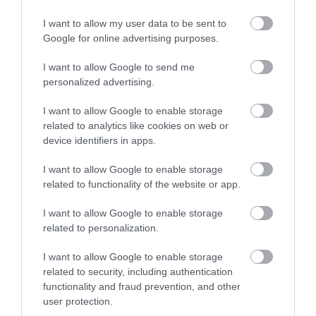
KARÁCSONYI AJÁNDÉK ÖTLETEKET
I want to allow my user data to be sent to
Úgy érzed, még nagyon korai a karácsonyi
Google for online advertising purposes.
ajándékok vásárlásán gondolkodni? Gondolj
I want to allow Google to send me
csak bele kicsit jobban. Karácsonyig már
personalized advertising.
csak néhány hét van! Ha szeretnél a kis
I want to allow Google to enable storage
hercegnődnek örömet okozni, olvasd el
related to analytics like cookies on web or
device identifiers in apps.
cikkünket, mert mi most elhoztuk neked a
legjobb karácsonyi ajándék ötleteket. [X]
I want to allow Google to enable storage
related to functionality of the website or app.
I want to allow Google to enable storage
related to personalization.
I want to allow Google to enable storage
Ne maradjon le a legfrissebb hírekről, kövessen
related to security, including authentication
bennünket az EGRI ÜGYEK Google Hírek oldalán!
functionality and fraud prevention, and other
user protection.