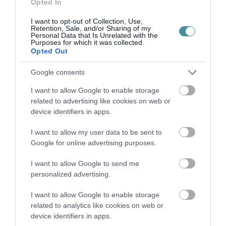
Opted In
I want to opt-out of Collection, Use,
Retention, Sale, and/or Sharing of my
Personal Data that Is Unrelated with the
Ne maradjon le a legfrissebb hírekről, kövessen
Purposes for which it was collected.
Opted Out
bennünket az EGRI ÜGYEK Google Hírek oldalán!
Google consents
VISSZA A FŐOLDALRA
I want to allow Google to enable storage
related to advertising like cookies on web or
device identifiers in apps.
I want to allow my user data to be sent to
Google for online advertising purposes.
I want to allow Google to send me
Legfrissebb híreink
personalized advertising.
I want to allow Google to enable storage
related to analytics like cookies on web or
device identifiers in apps.
TÖBB MINT EGY HÓNAP IS LEHET, MIRE