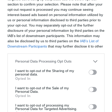
section to confirm your selection. Please note that after your
A KINCS országos reprezentatív kutatása ezer
opt-out request is processed you may continue seeing
felnőtt telefonos megkérdezésével készült
interest-based ads based on personal information utilized by
us or personal information disclosed to third parties prior to
2021. június 17. és 21. között.
your opt-out. You may separately opt-out of the further
disclosure of your personal information by third parties on the
Az ELFAC és a KINCS online felmérése 2021
IAB’s list of downstream participants. This information may
tavaszán készült a nagycsaládosok körében. A
also be disclosed by us to third parties on the
IAB’s List of
Downstream Participants
that may further disclose it to other
válaszolók összesen több mint 3 ezer
third parties.
kérdőívet küldtek Észtországból,
Please note that this website/app uses one or more Google
Personal Data Processing Opt Outs
Horvátországból, Lengyelországból,
services and may gather and store information including but
Lettországból, Litvániából, Magyarországról,
not limited to your visit or usage behaviour. You may click to
I want to opt-out of the Sharing of my
personal data.
grant or deny consent to Google and its third-party tags to
Németországból, Olaszországból,
Opted In
use your data for below specified purposes in below Google
Portugáliából, Romániából, Spanyolországból.
consent section.
I want to opt-out of the Sale of my
Personal Data.
Opted In
Címlapfotó: Getty Images
I want to opt-out of processing my
Personal Data for Targeted Advertising.