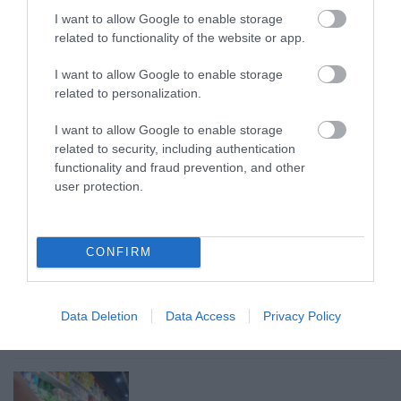
TELJESEN ÚJRAINDUL A P...
2026. augusztus 07
|
Mindenki ügye
I want to allow Google to enable storage
related to functionality of the website or app.
I want to allow Google to enable storage
related to personalization.
TANULJ NÉMETÜL OTTHONRÓL: A
I want to allow Google to enable storage
DIGITÁLIS TANULÁS ELŐNYEI
related to security, including authentication
2026. augusztus 07
|
Promóció
functionality and fraud prevention, and other
user protection.
CONFIRM
ÚJRAINDULNAK A KORÁBBAN
LEÁLLÍTOTT SZOLGÁLTATÁSOK AZ EGRI...
2026. augusztus 07
|
Eger ügye
Data Deletion
Data Access
Privacy Policy