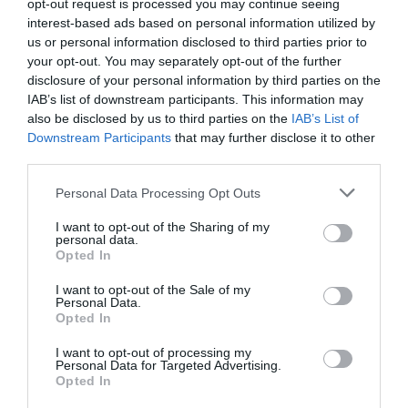
opt-out request is processed you may continue seeing
százalék), Nagy-Britannia (116 százalék),
interest-based ads based on personal information utilized by
Finnország (114 százalék), Dánia (113
us or personal information disclosed to third parties prior to
your opt-out. You may separately opt-out of the further
százalék), Belgium (112 százalék),
disclosure of your personal information by third parties on the
Franciaország (111 százalék), Hollandia (111
IAB’s list of downstream participants. This information may
százalék) és Svédország (110 százalék).
also be disclosed by us to third parties on the
IAB’s List of
Downstream Participants
that may further disclose it to other
third parties.
Az átlagnál legfeljebb 30 százalékponttal
Please note that this website/app uses one or more Google
alacsonyabb kategóriában 13 ország szerepel:
Personal Data Processing Opt Outs
services and may gather and store information including but
Olaszország (98 százalék), Írország (96
not limited to your visit or usage behaviour. You may click to
I want to opt-out of the Sharing of my
personal data.
százalék), Ciprus (91 százalék),
grant or deny consent to Google and its third-party tags to
Opted In
use your data for below specified purposes in below Google
Spanyolország (89 százalék), Litvánia (85
consent section.
I want to opt-out of the Sale of my
százalék), Portugália (82 százalék), Málta (81
Personal Data.
Opted In
százalék), Csehország (78 százalék),
I want to opt-out of processing my
Görögország (77 százalék), Szlovákia (76
Personal Data for Targeted Advertising.
százalék), Szlovénia (76 százalék),
Opted In