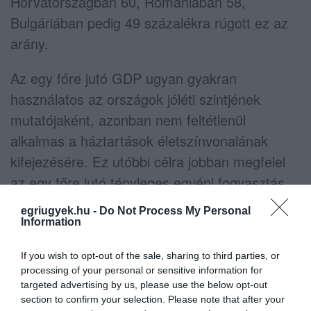
Horvátországban 60, Romániában 58,
Bulgáriában pedig 49 százalékra rúgott ez az
arány.
Az egy főre jutó GDP ugyan gyakran
használatos az országok jóléti szintjének
mutatójaként, azonban nem feltétlenül
alkalmas a háztartások életszínvonalának
kifejezésére. Ez utóbbi célra jobban megfelel
az egy főre jutó tényleges egyéni fogyasztás.
egriugyek.hu -
Do Not Process My Personal
Az AIC-mutatót nézve is Luxemburg az első,
Information
az EU-s átlag 132 százalékával és Bulgária az
utolsó az átlag 53 százalékával. Az átlag fölött
If you wish to opt-out of the sale, sharing to third parties, or
processing of your personal or sensitive information for
tíz ország teljesít: Luxemburg mögött
targeted advertising by us, please use the below opt-out
Németország (122 százalék), Ausztria (119
section to confirm your selection. Please note that after your