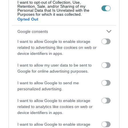
Lengyelország (74 százalék) és Észtország
I want to opt-out of Collection, Use,
Retention, Sale, and/or Sharing of my
(72 százalék).
Personal Data that Is Unrelated with the
Purposes for which it was collected.
Opted Out
A maradék öt ország csoportját Lettország
Google consents
vezeti 67 százalékkal, majd Magyarország
következik 63 százalékkal, Románia (61
I want to allow Google to enable storage
related to advertising like cookies on web or
százalék), Horvátország (59 százalék) és
device identifiers in apps.
Bulgária (53 százalék) előtt.
I want to allow my user data to be sent to
Google for online advertising purposes.
I want to allow Google to send me
personalized advertising.
Ne maradjon le a legfrissebb hírekről, kövessen
bennünket az EGRI ÜGYEK Google Hírek oldalán!
I want to allow Google to enable storage
related to analytics like cookies on web or
device identifiers in apps.
VISSZA A FŐOLDALRA
I want to allow Google to enable storage