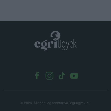
.
©
2026.
Minden jog fenntartva. egriugyek.hu