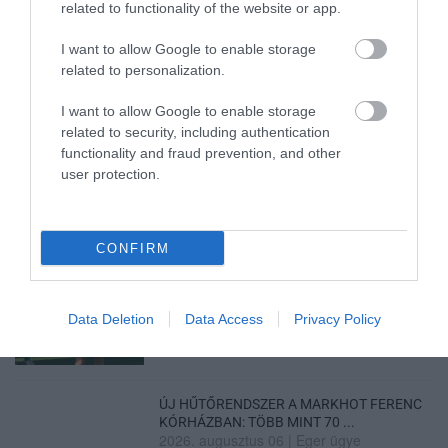
related to functionality of the website or app.
I want to allow Google to enable storage
related to personalization.
I want to allow Google to enable storage
Legfrissebb híreink
related to security, including authentication
functionality and fraud prevention, and other
user protection.
LAKÓÉPÜLETEK LÁNGOLTAK SZERDÁN
2026. augusztus 06
|
Riasztó
CONFIRM
„NEM TETTÜNK NYOMÁST A FIUNKRA” –
EGY EGRI CSALÁD TÖRTÉNE...
2026. augusztus 06
|
Sport
Data Deletion
Data Access
Privacy Policy
ÚJ HŰTŐRENDSZER A MARKHOT FERENC
KÓRHÁZBAN: TÖBB MINT 70 ...
2026. augusztus 06
|
Eger ügye