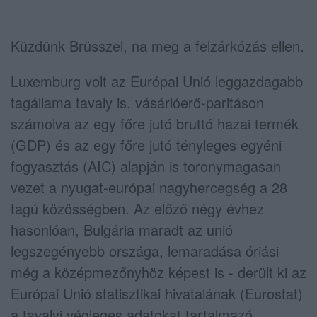
Küzdünk Brüsszel, na meg a felzárkózás ellen.
Luxemburg volt az Európai Unió leggazdagabb
tagállama tavaly is, vásárlóerő-paritáson
számolva az egy főre jutó bruttó hazai termék
(GDP) és az egy főre jutó tényleges egyéni
fogyasztás (AIC) alapján is toronymagasan
vezet a nyugat-európai nagyhercegség a 28
tagú közösségben.
Az előző négy évhez
hasonlóan, Bulgária maradt az unió
legszegényebb országa, lemaradása óriási
még a középmezőnyhöz képest is - derült ki az
Európai Unió statisztikai hivatalának (Eurostat)
a tavalyi végleges adatokat tartalmazó