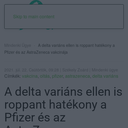
Skip to main content
Mindenki Ügye
A delta variáns ellen is roppant hatékony a
Pfizer és az AstraZeneca vakcinája
2021. júl. 22. Csütörtök, 09:28 | Székely Zoárd | Mindenki ügye
Címkék:
vakcina
,
oltás
,
pfizer
,
astrazeneca
,
delta variáns
A delta variáns ellen is
roppant hatékony a
Pfizer és az