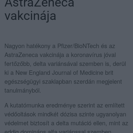
AstraZeneca
vakcinája
Nagyon hatékony a Pfizer/BioNTech és az
AstraZeneca vakcinája a koronavírus jóval
fertőzőbb, delta variánsával szemben is, derül
ki a New England Journal of Medicine brit
egészségügyi szaklapban szerdán megjelent
tanulmányból.
A kutatómunka eredménye szerint az említett
védőoltások mindkét dózisa szinte ugyanolyan
védelmet biztosít a delta mutáció ellen, mint az
eddig domináns alfa variánssal szemben.