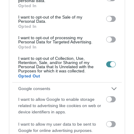
personal data.
grant or deny consent to Google and its third-party tags to
Opted In
use your data for below specified purposes in below Google
consent section.
I want to opt-out of the Sale of my
ÚJ MOBILALKALMAZÁS ERŐSÍTI EGER
Personal Data.
TURIZMUSÁT: ELKÉSZÜLT A V...
Opted In
2026. augusztus 10
|
Eger ügye
I want to opt-out of processing my
Personal Data for Targeted Advertising.
Opted In
I want to opt-out of Collection, Use,
Retention, Sale, and/or Sharing of my
HÉTFŐ ESTÉTŐL ÚJABB TURBINA TERMEL
Personal Data that Is Unrelated with the
ÁRAMOT PAKSON
Purposes for which it was collected.
2026. augusztus 10
|
Mindenki ügye
Opted Out
Google consents
I want to allow Google to enable storage
related to advertising like cookies on web or
device identifiers in apps.
MAGYAR PÉTERÉK A MARGITSZIGETEN
TALÁLKOZNAK A TISZA AKTIV...
2026. augusztus 10
|
Mindenki ügye
I want to allow my user data to be sent to
Google for online advertising purposes.