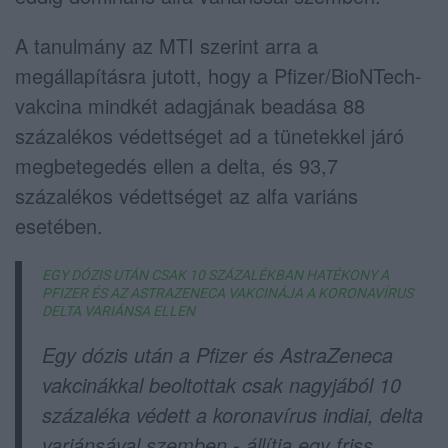
A tanulmány az MTI szerint arra a
megállapításra jutott, hogy a Pfizer/BioNTech-
vakcina mindkét adagjának beadása 88
százalékos védettséget ad a tünetekkel járó
megbetegedés ellen a delta, és 93,7
százalékos védettséget az alfa variáns
esetében.
EGY DÓZIS UTÁN CSAK 10 SZÁZALÉKBAN HATÉKONY A
PFIZER ÉS AZ ASTRAZENECA VAKCINÁJA A KORONAVÍRUS
DELTA VARIÁNSA ELLEN
Egy dózis után a Pfizer és AstraZeneca
vakcinákkal beoltottak csak nagyjából 10
százaléka védett a koronavírus indiai, delta
variánsával szemben - állítja egy friss