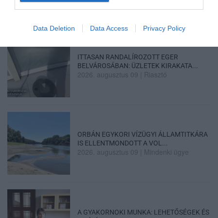
Data Deletion
Data Access
Privacy Policy
ITTASAN RANDALÍROZOTT EGER
BELVÁROSÁBAN: ÜZLETEK KIRAKATA...
2026. augusztus 09
|
Riasztó
ORBÁN EGYKORI VÍZÜGYI ÁLLAMTITKÁRA
IS ELLENTMONDOTT A VOL...
2026. augusztus 09
|
Mindenki ügye
A GYAKORNOKI MUNKA: LEHETŐSÉGEK ÉS