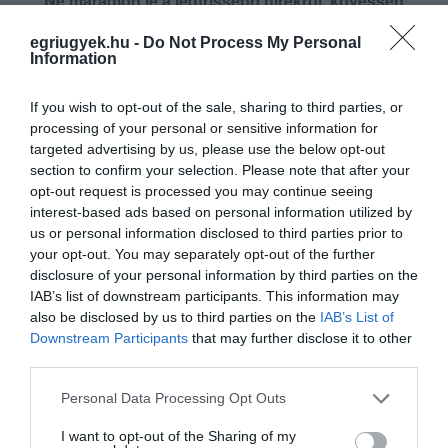
Ne maradjon le a legfrissebb hírekről, kövessen
bennünket az EGRI ÜGYEK Google Hírek oldalán!
egriugyek.hu -
Do Not Process My Personal
Information
VISSZA A FŐOLDALRA
If you wish to opt-out of the sale, sharing to third parties, or
processing of your personal or sensitive information for
targeted advertising by us, please use the below opt-out
section to confirm your selection. Please note that after your
opt-out request is processed you may continue seeing
interest-based ads based on personal information utilized by
us or personal information disclosed to third parties prior to
your opt-out. You may separately opt-out of the further
Legfrissebb híreink
disclosure of your personal information by third parties on the
IAB’s list of downstream participants. This information may
also be disclosed by us to third parties on the
IAB’s List of
Downstream Participants
that may further disclose it to other
A MESTERSÉGES INTELLIGENCIA
third parties.
MINDENNAPI ÁTALAKULÁSA
2026. augusztus 10
|
Promóció
Please note that this website/app uses one or more Google
Personal Data Processing Opt Outs
services and may gather and store information including but
not limited to your visit or usage behaviour. You may click to
I want to opt-out of the Sharing of my