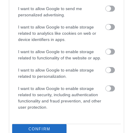
I want to allow Google to send me
personalized advertising.
FORRADALMI ÚJÍTÁSOK A JÖVŐ
I want to allow Google to enable storage
ELEKTROMOS KERÉKPÁRJAIBAN
related to analytics like cookies on web or
2026. augusztus 10
|
Promóció
device identifiers in apps.
I want to allow Google to enable storage
related to functionality of the website or app.
I want to allow Google to enable storage
ELEKTROMOS ROLLERREL SZENVEDETT
related to personalization.
SÚLYOS BALESETET EGY FÉRF...
2026. augusztus 10
|
Riasztó
I want to allow Google to enable storage
related to security, including authentication
functionality and fraud prevention, and other
user protection.
AZ ENDODONCIÁBAN
NÉLKÜLÖZHETETLEN ESZKÖZÖK
CONFIRM
2026. augusztus 09
|
Promóció