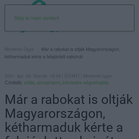
Skip to main content
Mindenki Ügye
Már a rabokat is oltják Magyarországon,
kétharmaduk kérte a felajánlott vakcinát
2021. ápr. 28. Szerda, 18:58 | EÜ/MTI | Mindenki ügye
Címkék:
oltás
,
sinopharm
,
büntetés-végrehajtás
Már a rabokat is oltják
Magyarországon,
kétharmaduk kérte a