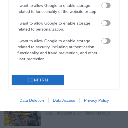
I want to allow Google to enable storage
related to functionality of the website or app.
TANULJ NÉMETÜL OTTHONRÓL: A
DIGITÁLIS TANULÁS ELŐNYEI
2026. augusztus 07
|
Promóció
I want to allow Google to enable storage
related to personalization.
I want to allow Google to enable storage
related to security, including authentication
functionality and fraud prevention, and other
ÚJRAINDULNAK A KORÁBBAN
user protection.
LEÁLLÍTOTT SZOLGÁLTATÁSOK AZ EGRI...
2026. augusztus 07
|
Eger ügye
CONFIRM
Data Deletion
Data Access
Privacy Policy
TÍZ ÉVE NEM VOLT ILYEN ALACSONY AZ
INFLÁCIÓ MAGYARORSZÁGON
2026. augusztus 07
|
Mindenki ügye