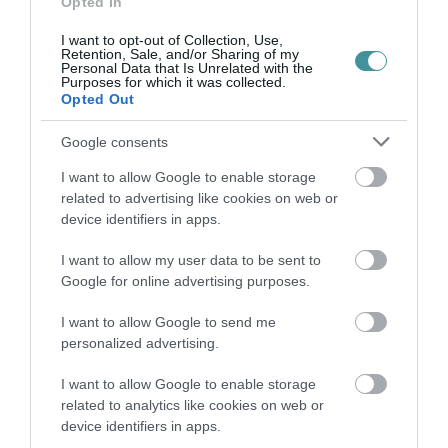
Opted In
ÚJ MAGYAR KÜLÜGYI STRATÉGIA KÉSZÜL,
TELJES SZAKÍTÁS JÖN A...
I want to opt-out of Collection, Use,
2026. augusztus 08
|
Mindenki ügye
Retention, Sale, and/or Sharing of my
Personal Data that Is Unrelated with the
Purposes for which it was collected.
Opted Out
Google consents
TATA ELBŰVÖLŐ LÁTVÁNYOSSÁGAI,
I want to allow Google to enable storage
AMIKÉRT ÉRDEMES MEGNÉZNI
related to advertising like cookies on web or
2026. augusztus 08
|
Promóció
device identifiers in apps.
I want to allow my user data to be sent to
Google for online advertising purposes.
I want to allow Google to send me
TÖBB MINT EGY HÓNAP IS LEHET, MIRE
personalized advertising.
TELJESEN ÚJRAINDUL A P...
2026. augusztus 07
|
Mindenki ügye
I want to allow Google to enable storage
related to analytics like cookies on web or
device identifiers in apps.