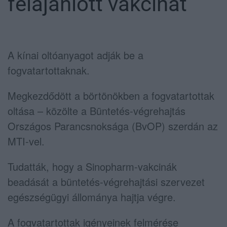
felajánlott vakcinát
A kínai oltóanyagot adják be a
fogvatartottaknak.
Megkezdődött a börtönökben a fogvatartottak
oltása – közölte a Büntetés-végrehajtás
Országos Parancsnoksága (BvOP) szerdán az
MTI-vel.
Tudatták, hogy a Sinopharm-vakcinák
beadását a büntetés-végrehajtási szervezet
egészségügyi állománya hajtja végre.
A fogvatartottak igényeinek felmérése