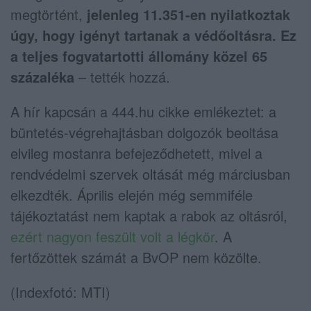
megtörtént,
jelenleg 11.351-en nyilatkoztak
úgy, hogy igényt tartanak a védőoltásra. Ez
a teljes fogvatartotti állomány közel 65
százaléka
– tették hozzá.
A hír kapcsán a 444.hu cikke emlékeztet: a
büntetés-végrehajtásban dolgozók beoltása
elvileg mostanra befejeződhetett, mivel a
rendvédelmi szervek oltását még márciusban
elkezdték. Április elején még semmiféle
tájékoztatást nem kaptak a rabok az oltásról,
ezért nagyon feszült volt a légkör
. A
fertőzöttek számát a BvOP nem közölte.
(Indexfotó: MTI)