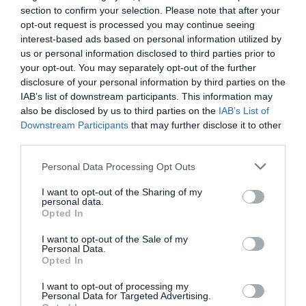
2026. augusztus 09
|
Promóció
section to confirm your selection. Please note that after your
opt-out request is processed you may continue seeing
interest-based ads based on personal information utilized by
us or personal information disclosed to third parties prior to
your opt-out. You may separately opt-out of the further
disclosure of your personal information by third parties on the
35 PERCES TANÓRÁK ÉS KEVESEBB HÁZI
IAB’s list of downstream participants. This information may
FELADAT JÖHET AZ ALSÓ ...
also be disclosed by us to third parties on the
IAB’s List of
2026. augusztus 08
|
Mindenki ügye
Downstream Participants
that may further disclose it to other
third parties.
Please note that this website/app uses one or more Google
Personal Data Processing Opt Outs
services and may gather and store information including but
not limited to your visit or usage behaviour. You may click to
I want to opt-out of the Sharing of my
personal data.
BAKA ANDRÁST JELÖLI KÖZTÁRSASÁGI
grant or deny consent to Google and its third-party tags to
Opted In
ELNÖKNEK A TISZA
use your data for below specified purposes in below Google
2026. augusztus 08
|
Mindenki ügye
consent section.
I want to opt-out of the Sale of my
Personal Data.
Opted In
I want to opt-out of processing my
Personal Data for Targeted Advertising.