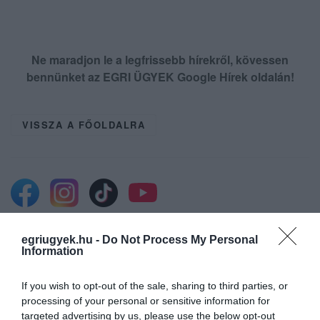
Ne maradjon le a legfrissebb hírekről, kövessen
bennünket az EGRI ÜGYEK Google Hírek oldalán!
VISSZA A FŐOLDALRA
egriugyek.hu -
Do Not Process My Personal
Legfrissebb híreink
Information
If you wish to opt-out of the sale, sharing to third parties, or
processing of your personal or sensitive information for
A GYAKORNOKI MUNKA: LEHETŐSÉGEK ÉS
targeted advertising by us, please use the below opt-out
KIHÍVÁSOK A KARRIER KE...