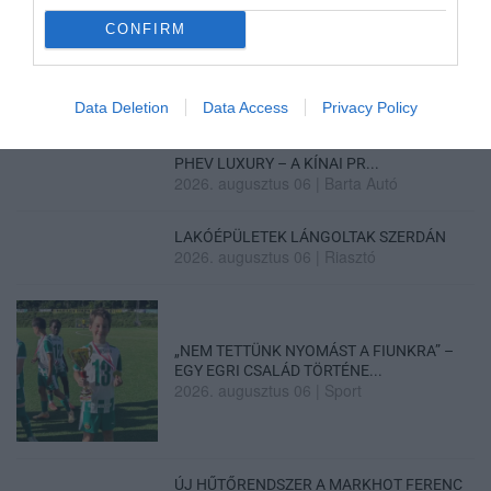
KÉT AUTÓ ÜTKÖZÖTT BOGÁCSON, A
MENTŐK IS A HELYSZÍNRE ÉRKE...
CONFIRM
2026. augusztus 06
|
Riasztó
Data Deletion
Data Access
Privacy Policy
HÍREK A GARÁZSBÓL: CHERY TIGGO 9
PHEV LUXURY – A KÍNAI PR...
2026. augusztus 06
|
Barta Autó
LAKÓÉPÜLETEK LÁNGOLTAK SZERDÁN
2026. augusztus 06
|
Riasztó
„NEM TETTÜNK NYOMÁST A FIUNKRA” –
EGY EGRI CSALÁD TÖRTÉNE...
2026. augusztus 06
|
Sport
ÚJ HŰTŐRENDSZER A MARKHOT FERENC