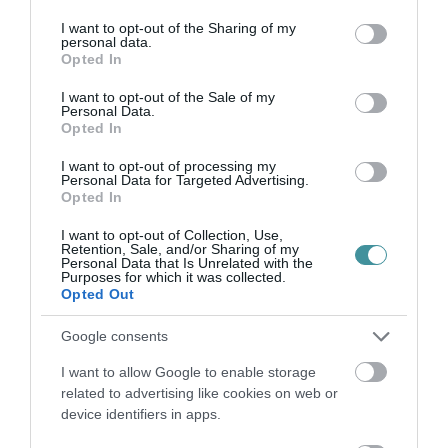
DIGITÁLIS TANULÁS ELŐNYEI
services and may gather and store information including but
2026. augusztus 07
|
Promóció
not limited to your visit or usage behaviour. You may click to
I want to opt-out of the Sharing of my
personal data.
grant or deny consent to Google and its third-party tags to
Opted In
use your data for below specified purposes in below Google
consent section.
I want to opt-out of the Sale of my
ÚJRAINDULNAK A KORÁBBAN
Personal Data.
LEÁLLÍTOTT SZOLGÁLTATÁSOK AZ EGRI...
Opted In
2026. augusztus 07
|
Eger ügye
I want to opt-out of processing my
Personal Data for Targeted Advertising.
Opted In
I want to opt-out of Collection, Use,
Retention, Sale, and/or Sharing of my
Personal Data that Is Unrelated with the
TÍZ ÉVE NEM VOLT ILYEN ALACSONY AZ
Purposes for which it was collected.
INFLÁCIÓ MAGYARORSZÁGON
Opted Out
2026. augusztus 07
|
Mindenki ügye
Google consents
I want to allow Google to enable storage
related to advertising like cookies on web or
device identifiers in apps.
MINDHÁROM ÜTEMBEN DOLGOZNAK A 25-
ÖS FŐÚTON EGERBEN