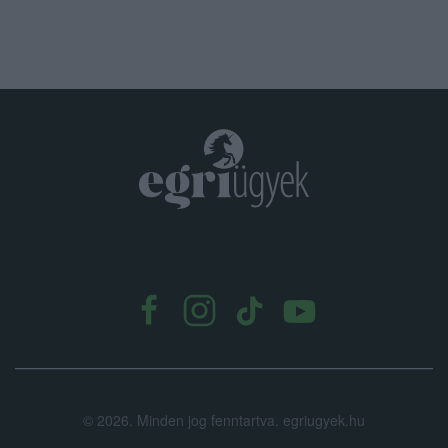
.
©
2026.
Minden jog fenntartva. egriugyek.hu