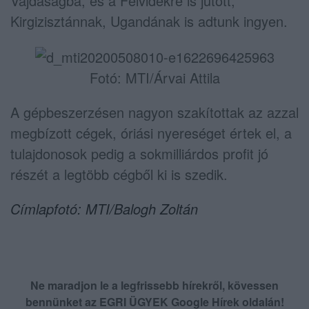
Vajdaságba, és a Felvidékre is jutott,
Kirgizisztánnak, Ugandának is adtunk ingyen.
Fotó: MTI/Árvai Attila
A gépbeszerzésen nagyon szakítottak az azzal
megbízott cégek, óriási nyereséget értek el, a
tulajdonosok pedig a sokmilliárdos profit jó
részét a legtöbb cégből ki is szedik.
Címlapfotó: MTI/Balogh Zoltán
Ne maradjon le a legfrissebb hírekről, kövessen
bennünket az EGRI ÜGYEK Google Hírek oldalán!