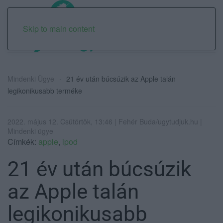
Skip to main content
Mindenki Ügye
21 év után búcsúzik az Apple talán
legikonikusabb terméke
2022. május 12. Csütörtök, 13:46 | Fehér Buda/ugytudjuk.hu |
Mindenki ügye
Címkék:
apple
,
ipod
21 év után búcsúzik
az Apple talán
legikonikusabb