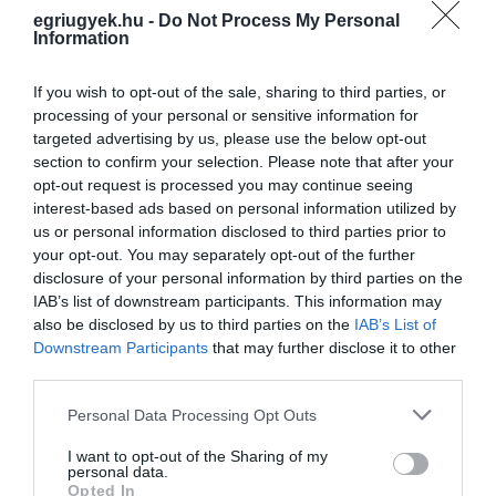
jutunk újabb dalokhoz. Ma már
egriugyek.hu -
Do Not Process My Personal
elképzelhetetlen lenne, hogy ne az interneten
Information
keresztül szerezzük be a legújabb albumokat,
If you wish to opt-out of the sale, sharing to third parties, or
ennek a változásnak az egyik éllovasa volt a
processing of your personal or sensitive information for
most megszűnö iPod.
targeted advertising by us, please use the below opt-out
section to confirm your selection. Please note that after your
opt-out request is processed you may continue seeing
(
Via
ugytudjuk.hu)
interest-based ads based on personal information utilized by
us or personal information disclosed to third parties prior to
your opt-out. You may separately opt-out of the further
disclosure of your personal information by third parties on the
IAB’s list of downstream participants. This information may
Ne maradjon le a legfrissebb hírekről, kövessen
also be disclosed by us to third parties on the
IAB’s List of
bennünket az EGRI ÜGYEK Google Hírek oldalán!
Downstream Participants
that may further disclose it to other
third parties.
Please note that this website/app uses one or more Google
Personal Data Processing Opt Outs
VISSZA A FŐOLDALRA
services and may gather and store information including but
not limited to your visit or usage behaviour. You may click to
I want to opt-out of the Sharing of my
personal data.
grant or deny consent to Google and its third-party tags to
Opted In