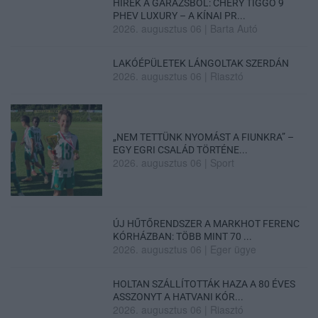
HÍREK A GARÁZSBÓL: CHERY TIGGO 9
PHEV LUXURY – A KÍNAI PR...
2026. augusztus 06
|
Barta Autó
LAKÓÉPÜLETEK LÁNGOLTAK SZERDÁN
2026. augusztus 06
|
Riasztó
„NEM TETTÜNK NYOMÁST A FIUNKRA” –
EGY EGRI CSALÁD TÖRTÉNE...
2026. augusztus 06
|
Sport
ÚJ HŰTŐRENDSZER A MARKHOT FERENC
KÓRHÁZBAN: TÖBB MINT 70 ...
2026. augusztus 06
|
Eger ügye
HOLTAN SZÁLLÍTOTTÁK HAZA A 80 ÉVES
ASSZONYT A HATVANI KÓR...
2026. augusztus 06
|
Riasztó