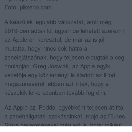
Fotó: pikrepo.com
A készülék legújabb változatát, amit még
2019-ben adtak ki, ugyan be lehetett szerezni
az Apple-ön keresztül, de már az is jól
mutatta, hogy nincs sok hátra a
zenelejátszónak, hogy teljesen eldugták a cég
honlapján. Greg Joswiak, az Apple egyik
vezetője egy közleményt is kiadott az iPod
megszűnéséről, ebben azt írták, hogy a
készülék lelke azonban tovább fog élni.
Az Apple az iPoddal egyébként teljesen átírta
a zenehallgatási szokásainkat, majd az iTunes
Store bevezetésével még azt is, hogy miként