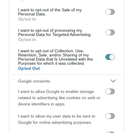
use your data for below specified purposes in below Google
consent section.
I want to opt-out of the Sale of my
Personal Data.
Opted In
Legfrissebb híreink
I want to opt-out of processing my
Personal Data for Targeted Advertising.
Opted In
I want to opt-out of Collection, Use,
TÖBB MINT EGY HÓNAP IS LEHET, MIRE
Retention, Sale, and/or Sharing of my
Personal Data that Is Unrelated with the
TELJESEN ÚJRAINDUL A P...
Purposes for which it was collected.
2026. augusztus 07
|
Mindenki ügye
Opted Out
Google consents
TANULJ NÉMETÜL OTTHONRÓL: A
I want to allow Google to enable storage
DIGITÁLIS TANULÁS ELŐNYEI
related to advertising like cookies on web or
2026. augusztus 07
|
Promóció
device identifiers in apps.
I want to allow my user data to be sent to
Google for online advertising purposes.
ÚJRAINDULNAK A KORÁBBAN
LEÁLLÍTOTT SZOLGÁLTATÁSOK AZ EGRI...