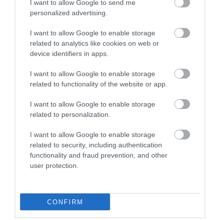
I want to allow Google to send me
2026. augusztus 07
|
Eger ügye
personalized advertising.
I want to allow Google to enable storage
related to analytics like cookies on web or
device identifiers in apps.
TÍZ ÉVE NEM VOLT ILYEN ALACSONY AZ
I want to allow Google to enable storage
INFLÁCIÓ MAGYARORSZÁGON
related to functionality of the website or app.
2026. augusztus 07
|
Mindenki ügye
I want to allow Google to enable storage
related to personalization.
I want to allow Google to enable storage
related to security, including authentication
MINDHÁROM ÜTEMBEN DOLGOZNAK A 25-
functionality and fraud prevention, and other
ÖS FŐÚTON EGERBEN
2026. augusztus 07
|
Eger ügye
user protection.
CONFIRM