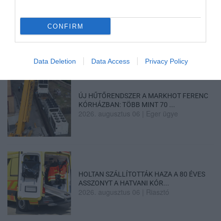
„NEM TETTÜNK NYOMÁST A FIUNKRA” –
EGY EGRI CSALÁD TÖRTÉNE...
CONFIRM
2026. augusztus 06
|
Sport
Data Deletion
Data Access
Privacy Policy
ÚJ HŰTŐRENDSZER A MARKHOT FERENC
KÓRHÁZBAN: TÖBB MINT 70 ...
2026. augusztus 06
|
Eger ügye
HOLTAN SZÁLLÍTOTTÁK HAZA A 80 ÉVES
ASSZONYT A HATVANI KÓR...
2026. augusztus 06
|
Riasztó