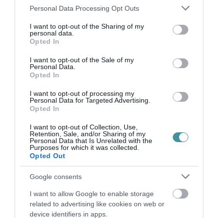
2026. augusztus 07
|
Eger ügye
Please note that this website/app uses one or more Google
Personal Data Processing Opt Outs
services and may gather and store information including but
not limited to your visit or usage behaviour. You may click to
I want to opt-out of the Sharing of my
personal data.
grant or deny consent to Google and its third-party tags to
Opted In
use your data for below specified purposes in below Google
consent section.
I want to opt-out of the Sale of my
HALMENTÉS SZARVASKŐNÉL: ŐSHONOS
Personal Data.
ÉS VÉDETT HALAKAT MENTETT...
Opted In
2026. augusztus 07
|
Környék ügye
I want to opt-out of processing my
Personal Data for Targeted Advertising.
Opted In
I want to opt-out of Collection, Use,
Retention, Sale, and/or Sharing of my
Personal Data that Is Unrelated with the
ZÁPOROK, ZIVATAROK KIALAKULHATNAK
Purposes for which it was collected.
2026. augusztus 07
|
Mindenki ügye
Opted Out
Google consents
I want to allow Google to enable storage
related to advertising like cookies on web or
device identifiers in apps.