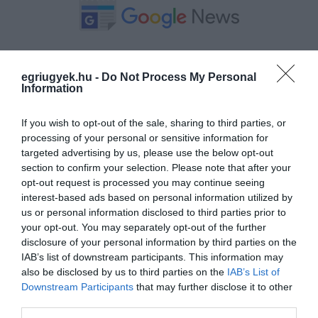
Ne maradjon le a legfrissebb hírekről, kövessen
bennünket az EGRI ÜGYEK Google Hírek oldalán!
egriugyek.hu -
Do Not Process My Personal
Information
VISSZA A FŐOLDALRA
If you wish to opt-out of the sale, sharing to third parties, or
processing of your personal or sensitive information for
targeted advertising by us, please use the below opt-out
section to confirm your selection. Please note that after your
opt-out request is processed you may continue seeing
interest-based ads based on personal information utilized by
us or personal information disclosed to third parties prior to
your opt-out. You may separately opt-out of the further
Legfrissebb híreink
disclosure of your personal information by third parties on the
IAB’s list of downstream participants. This information may
also be disclosed by us to third parties on the
IAB’s List of
Downstream Participants
that may further disclose it to other
MINDHÁROM ÜTEMBEN DOLGOZNAK A 25-
third parties.
ÖS FŐÚTON EGERBEN