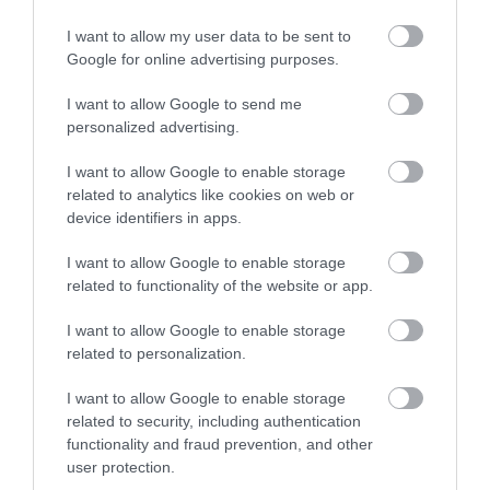
KÉT AUTÓ ÜTKÖZÖTT BOGÁCSON, A
MENTŐK IS A HELYSZÍNRE ÉRKE...
I want to allow my user data to be sent to
2026. augusztus 06
|
Riasztó
Google for online advertising purposes.
I want to allow Google to send me
personalized advertising.
I want to allow Google to enable storage
HÍREK A GARÁZSBÓL: CHERY TIGGO 9
related to analytics like cookies on web or
PHEV LUXURY – A KÍNAI PR...
2026. augusztus 06
|
Barta Autó
device identifiers in apps.
I want to allow Google to enable storage
related to functionality of the website or app.
I want to allow Google to enable storage
related to personalization.
LAKÓÉPÜLETEK LÁNGOLTAK SZERDÁN
2026. augusztus 06
|
Riasztó
I want to allow Google to enable storage
related to security, including authentication
functionality and fraud prevention, and other
user protection.