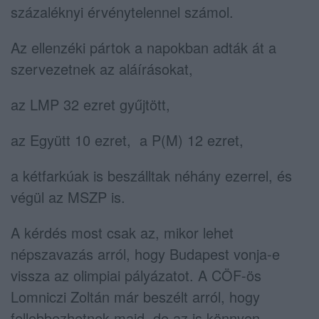
százaléknyi érvénytelennel számol.
Az ellenzéki pártok a napokban adták át a
szervezetnek az aláírásokat,
az LMP 32 ezret gyűjtött,
az Együtt 10 ezret, a P(M) 12 ezret,
a kétfarkúak is beszálltak néhány ezerrel, és
végül az MSZP is.
A kérdés most csak az, mikor lehet
népszavazás arról, hogy Budapest vonja-e
vissza az olimpiai pályázatot. A CÖF-ös
Lomniczi Zoltán már beszélt arról, hogy
fellebbezhetnek majd, de az is könnyen