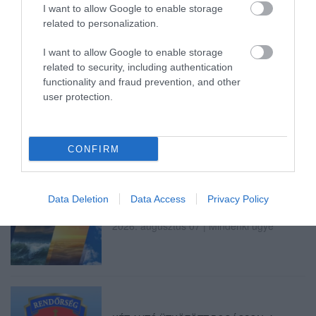
2026. augusztus 07
|
Eger ügye
I want to allow Google to enable storage
related to personalization.
I want to allow Google to enable storage
related to security, including authentication
functionality and fraud prevention, and other
HALMENTÉS SZARVASKŐNÉL: ŐSHONOS
user protection.
ÉS VÉDETT HALAKAT MENTETT...
2026. augusztus 07
|
Környék ügye
CONFIRM
Data Deletion
Data Access
Privacy Policy
ZÁPOROK, ZIVATAROK KIALAKULHATNAK
2026. augusztus 07
|
Mindenki ügye