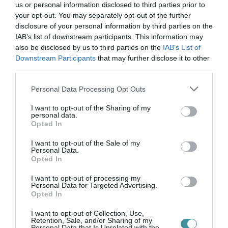
us or personal information disclosed to third parties prior to
your opt-out. You may separately opt-out of the further
disclosure of your personal information by third parties on the
IAB’s list of downstream participants. This information may
also be disclosed by us to third parties on the
IAB’s List of
Downstream Participants
that may further disclose it to other
third parties.
Legfrissebb híreink
Please note that this website/app uses one or more Google
Personal Data Processing Opt Outs
services and may gather and store information including but
not limited to your visit or usage behaviour. You may click to
I want to opt-out of the Sharing of my
personal data.
TÖBB MINT EGY HÓNAP IS LEHET, MIRE
grant or deny consent to Google and its third-party tags to
Opted In
TELJESEN ÚJRAINDUL A P...
use your data for below specified purposes in below Google
2026. augusztus 07
|
Mindenki ügye
consent section.
I want to opt-out of the Sale of my
Personal Data.
Opted In
I want to opt-out of processing my
Personal Data for Targeted Advertising.
Opted In
TANULJ NÉMETÜL OTTHONRÓL: A
DIGITÁLIS TANULÁS ELŐNYEI
I want to opt-out of Collection, Use,
2026. augusztus 07
|
Promóció
Retention, Sale, and/or Sharing of my
Personal Data that Is Unrelated with the