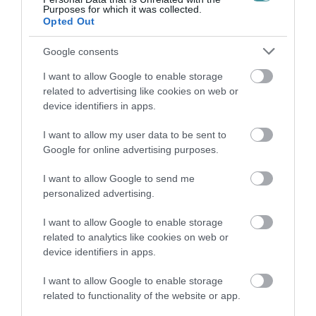
Purposes for which it was collected.
Opted Out
Google consents
ÚJRAINDULNAK A KORÁBBAN
I want to allow Google to enable storage
LEÁLLÍTOTT SZOLGÁLTATÁSOK AZ EGRI...
related to advertising like cookies on web or
2026. augusztus 07
|
Eger ügye
device identifiers in apps.
I want to allow my user data to be sent to
Google for online advertising purposes.
I want to allow Google to send me
TÍZ ÉVE NEM VOLT ILYEN ALACSONY AZ
personalized advertising.
INFLÁCIÓ MAGYARORSZÁGON
2026. augusztus 07
|
Mindenki ügye
I want to allow Google to enable storage
related to analytics like cookies on web or
device identifiers in apps.
I want to allow Google to enable storage
related to functionality of the website or app.
MINDHÁROM ÜTEMBEN DOLGOZNAK A 25-
ÖS FŐÚTON EGERBEN