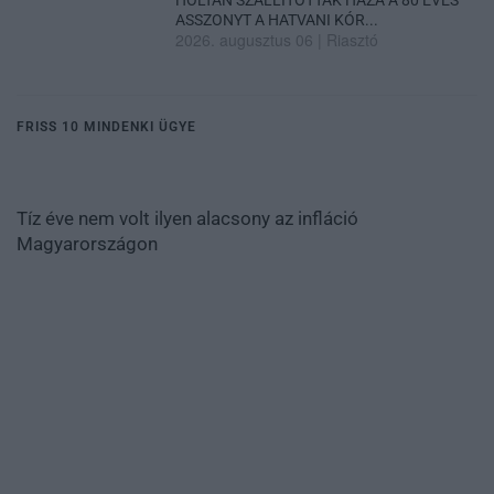
HOLTAN SZÁLLÍTOTTÁK HAZA A 80 ÉVES
ASSZONYT A HATVANI KÓR...
2026. augusztus 06
|
Riasztó
FRISS 10 MINDENKI ÜGYE
Tíz éve nem volt ilyen alacsony az infláció
Magyarországon