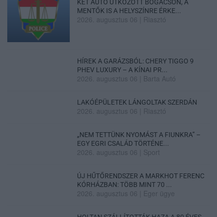
KÉT AUTÓ ÜTKÖZÖTT BOGÁCSON, A
MENTŐK IS A HELYSZÍNRE ÉRKE...
2026. augusztus 06
|
Riasztó
HÍREK A GARÁZSBÓL: CHERY TIGGO 9
PHEV LUXURY – A KÍNAI PR...
2026. augusztus 06
|
Barta Autó
LAKÓÉPÜLETEK LÁNGOLTAK SZERDÁN
2026. augusztus 06
|
Riasztó
„NEM TETTÜNK NYOMÁST A FIUNKRA” –
EGY EGRI CSALÁD TÖRTÉNE...
2026. augusztus 06
|
Sport
ÚJ HŰTŐRENDSZER A MARKHOT FERENC
KÓRHÁZBAN: TÖBB MINT 70 ...
2026. augusztus 06
|
Eger ügye