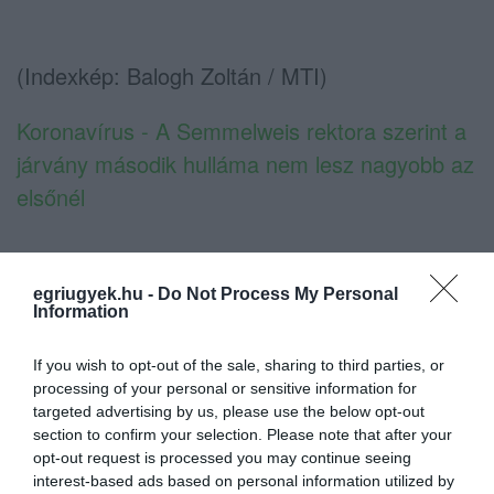
(Indexkép: Balogh Zoltán / MTI)
Koronavírus - A Semmelweis rektora szerint a
járvány második hulláma nem lesz nagyobb az
elsőnél
egriugyek.hu -
Do Not Process My Personal
Information
If you wish to opt-out of the sale, sharing to third parties, or
Ne maradjon le a legfrissebb hírekről, kövessen
processing of your personal or sensitive information for
bennünket az EGRI ÜGYEK Google Hírek oldalán!
targeted advertising by us, please use the below opt-out
section to confirm your selection. Please note that after your
opt-out request is processed you may continue seeing
VISSZA A FŐOLDALRA
interest-based ads based on personal information utilized by