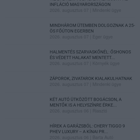
INFLÁCIÓ MAGYARORSZÁGON
2026. augusztus 07
|
Mindenki ügye
MINDHÁROM ÜTEMBEN DOLGOZNAK A 25-
ÖS FŐÚTON EGERBEN
2026. augusztus 07
|
Eger ügye
HALMENTÉS SZARVASKŐNÉL: ŐSHONOS
ÉS VÉDETT HALAKAT MENTETT...
2026. augusztus 07
|
Környék ügye
ZÁPOROK, ZIVATAROK KIALAKULHATNAK
2026. augusztus 07
|
Mindenki ügye
KÉT AUTÓ ÜTKÖZÖTT BOGÁCSON, A
MENTŐK IS A HELYSZÍNRE ÉRKE...
2026. augusztus 06
|
Riasztó
HÍREK A GARÁZSBÓL: CHERY TIGGO 9
PHEV LUXURY – A KÍNAI PR...
2026. augusztus 06
|
Barta Autó