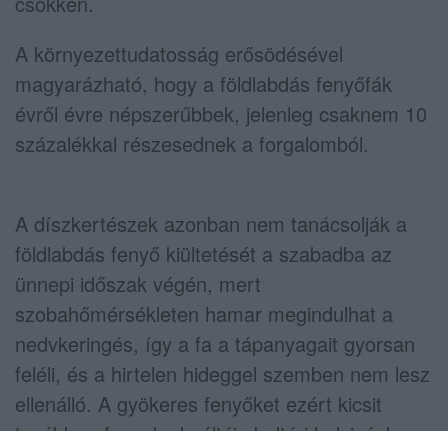
csökken.
A környezettudatosság erősödésével
magyarázható, hogy a földlabdás fenyőfák
évről évre népszerűbbek, jelenleg csaknem 10
százalékkal részesednek a forgalomból.
A díszkertészek azonban nem tanácsolják a
földlabdás fenyő kiültetését a szabadba az
ünnepi időszak végén, mert
szobahőmérsékleten hamar megindulhat a
nedvkeringés, így a fa a tápanyagait gyorsan
feléli, és a hirtelen hideggel szemben nem lesz
ellenálló. A gyökeres fenyőket ezért kicsit
tovább, a fagyok elmúltáig beltéri helyiségben