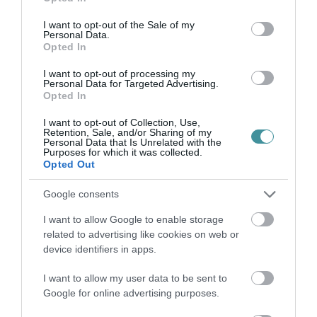
összpontosulnak. Keresletcsökkenés még
use your data for below specified purposes in below Google
consent section.
kevésbé fenyeget, a karácsonyi szokásoknak
I want to opt-out of the Sale of my
Personal Data.
köszönhetően a fenyőfatermesztésnek van
Opted In
jövője Magyarországon - közölte a Magyar
I want to opt-out of processing my
Personal Data for Targeted Advertising.
Díszkertészek Szakmaközi Szerveze.
Opted In
indexkép: Getty Images
I want to opt-out of Collection, Use,
Retention, Sale, and/or Sharing of my
Personal Data that Is Unrelated with the
Purposes for which it was collected.
Opted Out
Google consents
Ne maradjon le a legfrissebb hírekről, kövessen
bennünket az EGRI ÜGYEK Google Hírek oldalán!
I want to allow Google to enable storage
related to advertising like cookies on web or
device identifiers in apps.
VISSZA A FŐOLDALRA
I want to allow my user data to be sent to
Google for online advertising purposes.