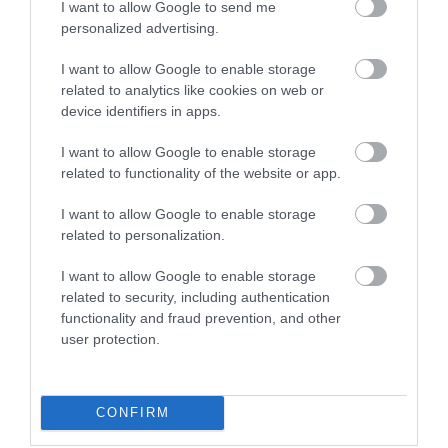
I want to allow Google to send me
personalized advertising.
I want to allow Google to enable storage
related to analytics like cookies on web or
Legfrissebb híreink
device identifiers in apps.
I want to allow Google to enable storage
related to functionality of the website or app.
35 PERCES TANÓRÁK ÉS KEVESEBB HÁZI
FELADAT JÖHET AZ ALSÓ ...
I want to allow Google to enable storage
2026. augusztus 08
|
Mindenki ügye
related to personalization.
I want to allow Google to enable storage
related to security, including authentication
BAKA ANDRÁST JELÖLI KÖZTÁRSASÁGI
functionality and fraud prevention, and other
ELNÖKNEK A TISZA
user protection.
2026. augusztus 08
|
Mindenki ügye
CONFIRM
ÚJ MAGYAR KÜLÜGYI STRATÉGIA KÉSZÜL,