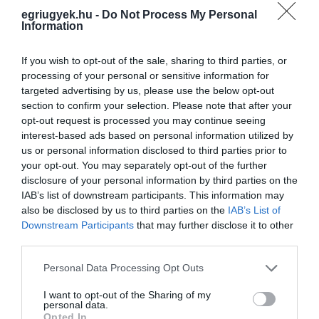
érdemes tárolni, március végétől kerülhetnek
egriugyek.hu -
Do Not Process My Personal
Information
ki a szabadba - javasolták.
If you wish to opt-out of the sale, sharing to third parties, or
Hangsúlyozták egyúttal, hogy a fenyőfa-
processing of your personal or sensitive information for
termelés nem környezetkárosító tevékenység,
targeted advertising by us, please use the below opt-out
section to confirm your selection. Please note that after your
hiszen ennek köszönhető, hogy nem az
opt-out request is processed you may continue seeing
erdőkben kell karácsonyfát vágni. Az
interest-based ads based on personal information utilized by
ültetvények ráadásul hektáronként körülbelül
us or personal information disclosed to third parties prior to
your opt-out. You may separately opt-out of the further
10 tonna szén-dioxidot kötnek meg és
disclosure of your personal information by third parties on the
ugyanennyi oxigént termelnek. Ekkora
IAB’s list of downstream participants. This information may
also be disclosed by us to third parties on the
IAB’s List of
területre csaknem ezer fenyő ültethető, a
Downstream Participants
that may further disclose it to other
növekedési idejük 8-15 év. Az éghajlatváltozás
third parties.
okozhat nehézségeket, de a termőterületek az
Please note that this website/app uses one or more Google
Personal Data Processing Opt Outs
átlagnál csapadékosabb, hűvösebb
services and may gather and store information including but
not limited to your visit or usage behaviour. You may click to
I want to opt-out of the Sharing of my
országrészeken, főképp a Nyugat-Dunántúlon
personal data.
grant or deny consent to Google and its third-party tags to
Opted In