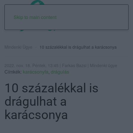
Skip to main content
Mindenki Ügye
10 százalékkal is drágulhat a karácsonya
2022. nov. 18. Péntek, 13:45 | Farkas Bazsi | Mindenki ügye
Címkék:
karácsonyfa
,
drágulás
10 százalékkal is
drágulhat a
karácsonya