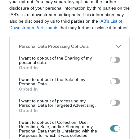
portálokon. Köszönjük, bulvársajtó, köszönjük,
your opt-out. You may separately opt-out of the further
Varga Irén!
disclosure of your personal information by third parties on the
IAB’s list of downstream participants. This information may
also be disclosed by us to third parties on the
IAB’s List of
(Indexkép:
Varga Irén hivatalos
/ Facebook)
Downstream Participants
that may further disclose it to other
third parties.
Please note that this website/app uses one or more Google
Personal Data Processing Opt Outs
services and may gather and store information including but
not limited to your visit or usage behaviour. You may click to
I want to opt-out of the Sharing of my
Ne maradjon le a legfrissebb hírekről, kövessen
personal data.
grant or deny consent to Google and its third-party tags to
bennünket az EGRI ÜGYEK Google Hírek oldalán!
Opted In
use your data for below specified purposes in below Google
consent section.
I want to opt-out of the Sale of my
Personal Data.
VISSZA A FŐOLDALRA
Opted In
I want to opt-out of processing my
Personal Data for Targeted Advertising.
Opted In
I want to opt-out of Collection, Use,
Retention, Sale, and/or Sharing of my
Personal Data that Is Unrelated with the
Purposes for which it was collected.