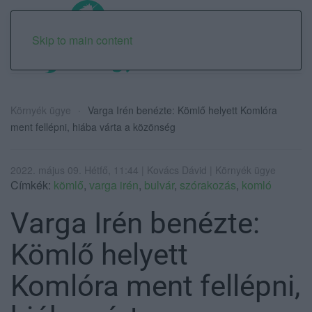
Skip to main content
Környék ügye
Varga Irén benézte: Kömlő helyett Komlóra
ment fellépni, hiába várta a közönség
2022. május 09. Hétfő, 11:44 | Kovács Dávid | Környék ügye
Címkék:
kömlő
,
varga irén
,
bulvár
,
szórakozás
,
komló
Varga Irén benézte:
Kömlő helyett
Komlóra ment fellépni,