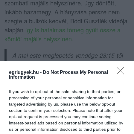
szombati majális helyszínére, úgy döntött,
inkább hazamegy. A hiányzása persze nem
szegte a bulizók kedvét, Bódi Gusztiék videója
alapján
így is hatalmas tömeg gyűlt össze a
kömlői majális helyszínén
.
A mai este meglepetés vendége 23:15-től
ROCCO😎😎😎💪 Várunk mindenkit
szeretettel. Gyertek és bulizzunk együtt 🥰
egriugyek.hu -
Do Not Process My Personal
Information
Közzétette:
Kömlő Község Önkormányzata
Polgármesterének Hivatalos Oldala
–
2022.
If you wish to opt-out of the sale, sharing to third parties, or
processing of your personal or sensitive information for
május 7., szombat
targeted advertising by us, please use the below opt-out
section to confirm your selection. Please note that after your
Az esetről egy helyi lakos számolt be a
opt-out request is processed you may continue seeing
interest-based ads based on personal information utilized by
Ripostnak
, a történet azóta terjed a különböző
us or personal information disclosed to third parties prior to