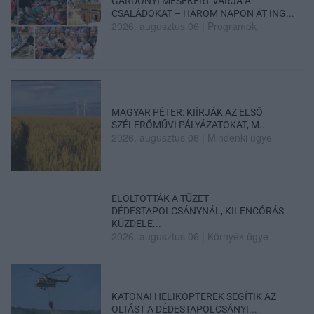
GÁRDONYI MESEKERT VÁRJA A
CSALÁDOKAT – HÁROM NAPON ÁT ING...
2026. augusztus 06
|
Programok
MAGYAR PÉTER: KIÍRJÁK AZ ELSŐ
SZÉLERŐMŰVI PÁLYÁZATOKAT, M...
2026. augusztus 06
|
Mindenki ügye
ELOLTOTTÁK A TÜZET
DÉDESTAPOLCSÁNYNÁL, KILENCÓRÁS
KÜZDELE...
2026. augusztus 06
|
Környék ügye
KATONAI HELIKOPTEREK SEGÍTIK AZ
OLTÁST A DÉDESTAPOLCSÁNYI...