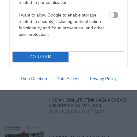
related to personalization.
I want to allow Google to enable storage
related to security, including authentication
functionality and fraud prevention, and other
user protection.
„NEM TETTÜNK NYOMÁST A FIUNKRA” –
EGY EGRI CSALÁD TÖRTÉNE...
2026. augusztus 06
|
Sport
CONFIRM
ÚJ HŰTŐRENDSZER A MARKHOT FERENC
Data Deletion
Data Access
Privacy Policy
KÓRHÁZBAN: TÖBB MINT 70 ...
2026. augusztus 06
|
Eger ügye
HOLTAN SZÁLLÍTOTTÁK HAZA A 80 ÉVES
ASSZONYT A HATVANI KÓR...
2026. augusztus 06
|
Riasztó