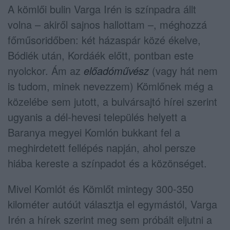
A kömlői bulin Varga Irén is színpadra állt
volna – akiről sajnos hallottam –, méghozzá
főműsoridőben: két házaspár közé ékelve,
Bódiék után, Kordáék előtt, pontban este
nyolckor. Ám az
előadóművész
(vagy hát nem
is tudom, minek nevezzem) Kömlőnek még a
közelébe sem jutott, a bulvársajtó hírei szerint
ugyanis a dél-hevesi település helyett a
Baranya megyei Komlón bukkant fel a
meghirdetett fellépés napján, ahol persze
hiába kereste a színpadot és a közönséget.
Mivel Komlót és Kömlőt mintegy 300-350
kilométer autóút választja el egymástól, Varga
Irén a hírek szerint meg sem próbált eljutni a