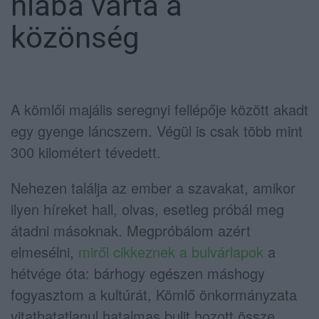
hiába várta a
közönség
A kömlői majális seregnyi fellépője között akadt
egy gyenge láncszem. Végül is csak több mint
300 kilométert tévedett.
Nehezen találja az ember a szavakat, amikor
ilyen híreket hall, olvas, esetleg próbál meg
átadni másoknak. Megpróbálom azért
elmesélni,
miről cikkeznek a bulvárlapok
a
hétvége óta: bárhogy egészen máshogy
fogyasztom a kultúrát, Kömlő önkormányzata
vitathatatlanul hatalmas bulit hozott össze