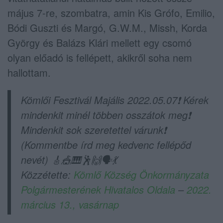
május 7-re, szombatra, amin Kis Grófo, Emilio,
Bódi Guszti és Margó, G.W.M., Missh, Korda
György és Balázs Klári mellett egy csomó
olyan előadó is fellépett, akikről soha nem
hallottam.
Kömlői Fesztivál Majális 2022.05.07❗️ Kérek
mindenkit minél többen osszátok meg❗️
Mindenkit sok szeretettel várunk❗️
(Kommentbe írd meg kedvenc fellépőd
nevét) 🎸🎪🎹🕺🙌🗣💃
Közzétette:
Kömlő Község Önkormányzata
Polgármesterének Hivatalos Oldala
–
2022.
március 13., vasárnap