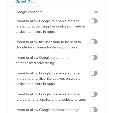
Legfrissebb híreink
Opted Out
Google consents
I want to allow Google to enable storage
KÉT AUTÓ ÜTKÖZÖTT BOGÁCSON, A
related to advertising like cookies on web or
MENTŐK IS A HELYSZÍNRE ÉRKE...
2026. augusztus 06
|
Riasztó
device identifiers in apps.
I want to allow my user data to be sent to
Google for online advertising purposes.
I want to allow Google to send me
personalized advertising.
HÍREK A GARÁZSBÓL: CHERY TIGGO 9
PHEV LUXURY – A KÍNAI PR...
2026. augusztus 06
|
Barta Autó
I want to allow Google to enable storage
related to analytics like cookies on web or
device identifiers in apps.
I want to allow Google to enable storage
related to functionality of the website or app.
LAKÓÉPÜLETEK LÁNGOLTAK SZERDÁN
2026. augusztus 06
|
Riasztó
I want to allow Google to enable storage