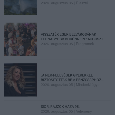
2026. augusztus 05
|
Riasztó
VISSZATÉR EGER BELVÁROSÁNAK
LEGNAGYOBB BORÜNNEPE: AUGUSZT...
2026. augusztus 05
|
Programok
„A NER-FELESÉGEK GYEREKKEL
BIZTOSÍTOTTÁK BE A PÉNZCSAPHOZ...
2026. augusztus 05
|
Mindenki ügye
SIOR: RAJZOK HAZA 98.
2026. augusztus 05
|
Vélemény